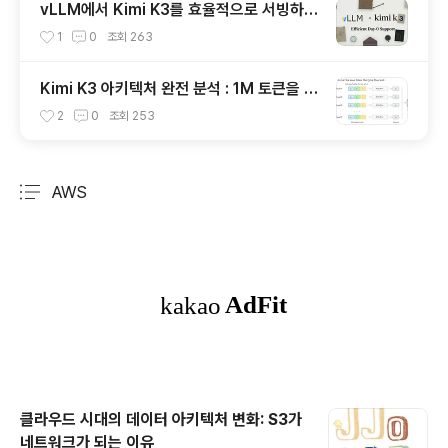
vLLM에서 Kimi K3를 효율적으로 서빙하는
방법과 주요 최적화 기술
1
0
조회
263
Kimi K3 아키텍처 완전 분석 : 1M 토큰을 구
현한 KDA, MoE, FlashKDA 그리고 Agen
2
0
조회
253
tENV의 핵심 기술
AWS
분류 전체보기
주요 글 목록
클라우드 시대의 데이터 아키텍처 변화: S3가
네트워크가 되는 이유