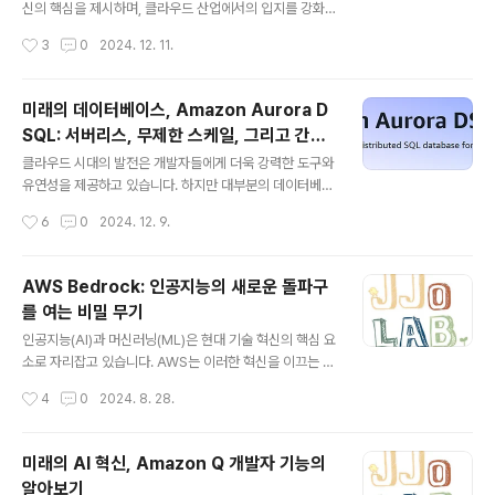
터베이스 소프트웨어를 설치하고, 스키마와 테이블을 생성
신의 핵심을 제시하며, 클라우드 산업에서의 입지를 강화
한 후 데이터를 로드해야 합니다. 반면 Open Table For
했습니다. 올해 행사에서는 새로운 멀티모달 AI 모델부터
작성시간
3
0
2024. 12. 11.
mat은 데이터를 Apache Pa..
AI 학습용 칩, 차세대 AI 개발 툴에 이르기까지 다양한 발
표가 이어졌습니다. 이번 블로그에서는 핵심 내용을 요약
하며, 이를 통해 도출할 수 있는 인사이트를 공유합니다.1.
미래의 데이터베이스, Amazon Aurora D
자체 멀티모달 AI 모델 ‘노바(Nova)’ 발표AWS는 자체 AI
SQL: 서버리스, 무제한 스케일, 그리고 간편
모델 ‘노바’를 공개하며 AI 플랫폼 시장에 본격적으로 도전
글 내용
함의 혁신
장을 내밀었습니다. 노바는 텍스트, 이미지, 비디오 등을 처
클라우드 시대의 발전은 개발자들에게 더욱 강력한 도구와
리하는 멀티모달 언어 모델로, 6가지 모델 버전으로 출시
유연성을 제공하고 있습니다. 하지만 대부분의 데이터베이
되었습니다.주요 모델 라인업: 노바 마이크로, 노바 라이트,
스는 여전히 관리의 복잡성과 확장성의 한계라는 문제를
작성시간
6
0
2024. 12. 9.
노바 프로, 노바 프리미어, 노바 캔버스, 노바 릴.경쟁 우위:
안고 있죠. 오늘 소개할 Amazon Aurora DSQL은 이 모
..
든 고민을 단숨에 해결하는 획기적인 서버리스 분산 SQL
데이터베이스입니다. Aurora DSQL이 제공하는 혁신적
AWS Bedrock: 인공지능의 새로운 돌파구
인 기능과 그 활용 사례를 살펴보며, 왜 이것이 차세대 데이
를 여는 비밀 무기
터베이스의 표준이 될지 함께 알아보겠습니다.Aurora D
글 내용
SQL이란?Amazon Aurora DSQL은 서버리스 설계로
인공지능(AI)과 머신러닝(ML)은 현대 기술 혁신의 핵심 요
무제한 스케일 확장, 99.999% 가용성, 제로 인프라 관리
소로 자리잡고 있습니다. AWS는 이러한 혁신을 이끄는 기
를 제공합니다. 이 데이터베이스는 PostgreSQL 호환성
업으로, AI와 ML을 손쉽게 활용할 수 있는 다양한 도구를
작성시간
4
0
2024. 8. 28.
을 갖추고 있어 기존 개발자 환경과 완벽히 통합되며, 데이
제공합니다. 그 중에서도 최근 주목받는 서비스가 바로 A
터 샤딩이나 ..
WS Bedrock입니다. 이 글에서는 AWS Bedrock의 특
징과 목적, 주요 기능, 활용 분야, 그리고 AWS의 또 다른
미래의 AI 혁신, Amazon Q 개발자 기능의
AI 서비스인 SageMaker와의 차이점에 대해 알아보겠습
알아보기
니다.AWS Bedrock의 특징과 목적AWS Bedrock은