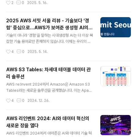
작성시간
2
0
2025. 5. 16.
례 중심’으로 기획된 AWS 서밋 서울 2025과거의 IT 행
려 시스템은 더 정교해졌고, 예기치 못한 장애나 비용 증가
사..
로 인해 운영 부담은 커지고 있습니다.AWS는 이런 현실적
인 문제에 대해 한 가지 철학을 제시했습니다. 바로 ‘Simpl
2025 AWS 서밋 서울 리뷰 - 기술보다 ‘경
exity’입니다. 단순함을 추구하되, 복잡함을 받아들이고 다
험’ 중심으로…AWS가 보여준 생성형 AI의
룰 수 있는 시스템 설계 원칙이죠. 이번 블로그에서는 AW
글 내용
현재와 미래
S가 제시한 6가지 Simplexity 원칙과 실제 기업들의 적
기술이 아니라 ‘경험’을 말하는 시대생성형 AI는 더 이상 복
용 사례를 통해, 클라우드 복잡성을 효과적으로 다루는 방
잡한 기술 용어로만 존재하지 않습니다. 이제는 우리의 일
법을 살펴보겠습니다.1. Simplexity 원칙이란?AWS 최고
상 속 ‘경험’으로 스며들고 있습니다. 2025년 5월, AWS
작성시간
4
0
2025. 5. 14.
기술책임자(CTO) 버너 보겔스(Werner Vogels)는 20
서밋 서울에서 공개된 다양한 생성형 AI 서비스들은 이 흐
2..
름을 분명하게 보여줍니다.피부 상태를 분석하고, 바른 자
세를 알려주고, 골프 자세를 피드백해주는 등 단순한 기술
AWS S3 Tables: 차세대 테이블 데이터 관
시연을 넘어 실제 소비자와 맞닿은 서비스로 발전하고 있
리 솔루션
는 모습이 인상적이었습니다. 이번 블로그에서는 AWS가
글 내용
어떤 기술적 기반을 통해 이러한 경험 중심 AI를 실현하고
AWS re:Invent 2024에서 Amazon은 Amazon S3
있는지, 그리고 우리가 이 흐름에서 무엇을 배울 수 있을지
Tables라는 새로운 솔루션을 공개했습니다. 이는 Apach
를 다룹니다.생성형 AI, 실생활에 들어오다AWS 서밋 서울
e Iceberg 표준을 활용하여 대규모 테이블 데이터를 효
작성시간
4
0
2024. 12. 26.
2025 주요 사례 소개이번 서밋에서는 단순히 기술을 설명
율적으로 저장하고 관리할 수 있는 완전 관리형 서비스입
하는 것을 넘어, ..
니다. 이번 블로그에서는 Amazon S3 Tables의 개념과
동작 원리, 그리고 설정 및 사용 방법에 대해 자세히 알아보
AWS 리인벤트 2024: AI와 데이터 혁신의
겠습니다.1. Open Table Format(OTF)와 Apache Ic
새로운 장을 열다
eberg 이해하기Open Table Format (OTF)란 무엇인
글 내용
가?전통적인 데이터베이스에서는 데이터를 읽으려면 데이
AWS 리인벤트 2024에서 아마존은 AI와 데이터 기술 혁