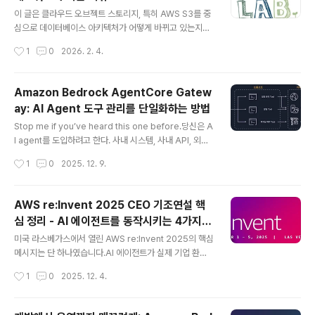
글 내용
이 글은 클라우드 오브젝트 스토리지, 특히 AWS S3를 중
심으로 데이터베이스 아키텍처가 어떻게 바뀌고 있는지를
설명합니다. 전통적으로 데이터는 컴퓨트와 최대한 가까이
작성시간
1
0
2026. 2. 4.
있어야 빠르다는 전제가 있었지만, 클라우드 환경에서는
이 가정 자체가 흔들리고 있습니다. S3와 같은 클라우드
오브젝트 스토리지가 단순한 저장소를 넘어 ‘사실상의 네
Amazon Bedrock AgentCore Gatew
트워크’ 역할을 하게 된 배경과 그로 인해 등장한 새로운 아
ay: AI Agent 도구 관리를 단일화하는 방법
키텍처 패턴, 그리고 이를 실제로 구현한 TiDB X 사례까지
글 내용
정리합니다.기존 분산 데이터베이스의 한계수십 년 동안
Stop me if you’ve heard this one before.당신은 A
분산 데이터베이스는 “스토리지는 컴퓨트 가까이에 있어
I agent를 도입하려고 한다. 사내 시스템, 사내 API, 외부
야 한다”는 전제 위에서 설계돼 왔습니다.데이터가 네트워
API, Lambda, 자체 MCP 서버까지 여기저기 연결해야
작성시간
1
0
2025. 12. 9.
크를 통해 멀리 이동할수록 지연이 커진다고 봤기 때문입
한다. 그런데 agent가 늘어날수록 인증, 엔드포인트, 스키
니다.그래서 로컬 RAID, NAS, 클러스..
마, 버전 관리가 끝없이 복잡해진다. 처음엔 두세 개였던 도
구가 어느새 수십 개가 되고, 어느 순간 이런 생각이 든
AWS re:Invent 2025 CEO 기조연설 핵
다.“이걸 전부 어떻게 관리하지?”“도구마다 인증 방식이
심 정리 - AI 에이전트를 동작시키는 4가지
다르고, 스키마 관리만으로 하루가 끝날 것 같은데…”“AI a
글 내용
방법과 프론티어 에이전트
gent 운영이 오히려 새 기술 부채가 되는 것 아닌가?”이
미국 라스베가스에서 열린 AWS re:Invent 2025의 핵심
고민은 자연스럽다. 엔터프라이즈 환경에서는 도구가 늘어
메시지는 단 하나였습니다.AI 에이전트가 실제 기업 환경
날수록 복잡도가 기하급수적으로 증가하기 때문이다.내가
에서 ‘제대로’ 작동하기 위해 필요한 기반을 AWS가 어떻
작성시간
1
0
2025. 12. 4.
이 문제를 이해하는 이유는 단순하다. 엔..
게 제공할 것인가.AWS CEO Matt Garman은 올해 기조
연설에서 AI 에이전트의 시대를 여는 4가지 기술 기반을
제시했고, 이 위에 새로운 개념인 프론티어 에이전트를 공