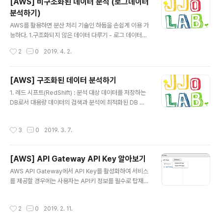
[AWS] 비구조화된 데이터 분석 (로그데이터
한 필수 사항 : 모든 규모의 정형 및 비정형 데이터를 관리,
분석하기)
탐색, 공유, 분석 할 수 있는 유연하고 안전한 저장소 구분
글 내용
내용 데이터 저장소 단일 지점에서 모든 데이터를 활용할
AWS를 활용하면 분산 처리 기술인 하둡을 손쉽게 이용 가
수 있어야 한다. 데이터 형식 다양한 데이터 형식을 모두 지
능하다. 1.구조화되지 않은 데이터 다루기 - 로그 데이터를
원 가능해야 한다. 정형, 반정형, 비정형, 원시 데이터 ..
분석하기 위해서는 전처리를 해야만 합니다. 로그 파일은
작성시간
2
0
2019. 4. 2.
단순한 텍스트 파일로, 컬럼 및 데이터형 / 자리수와 같은
스키마 정의가 엄격하게 구조화되어 있지 않기 때문입니
다. - AWS의 레드시프트에 넣을 수 있는 것은 구조화된 데
[AWS] 구조화된 데이터 분석하기
이터뿐이기 때문에 로그 파일에 정보들을 레드시프트에서
글 내용
1. 레드 시프트(RedShift) : 분석 대상 데이터를 저장하는
관리하기 위해서는 적합한 데이터 형식으로 변환해줘야 하
DB로서 대용량 데이터의 검색과 분석에 최적화된 DB 서
는 작업이 필요합니다. - 필요한 데이터만 가져와 가져와야
비스이다.레드 시프트는 대용량 데이터를 열 방향으로 부
합니다. 로그 데이터에는 우리가 분석하기 위해 필요한 데
석 및 집계하는 작업을 효율적으로 수행하도록 만들어진 D
이터 뿐만 아니라 다양한 정보가 담겨져 있습니다. 그렇기
작성시간
3
0
2019. 3. 7.
B이다. [특징] -앞서 이야기 했듯이 열 방향 분석 및 집계를
때문에 우리가 필요로 하는 데이터만 선별해서 가져와야
빠르게 처리할 수 있는 DB이다. -여러 서버에서 분산 처리
하는 작업이 필요합니다. - 데이터..
하는 구조이기 때문에 분석할 데이터양이 늘어도 확장이
[AWS] API Gateway API Key 알아보기
자유롭다. - 레드 시프트는 DWH(Data WareHouse) 및
글 내용
BI(Business Intelligence)의 기본 DB로 적합하다. -
AWS API Gateway에서 API Key를 활성화하여 서비스
레드 시프트는 RDS와 마찬가지로 관리형 DB 서비스로 제
를 제공할 경우에는 사용자는 API키 정보를 필수로 탑재하
공되기 때문에 사용자는 서버 구성 및 데이터 중복성과 같
여 사용을 해야 한다. 키 값이 일치할 경우에는 사전에 설정
은 것들에 대해서 고민할 필요가 없음. - 레드..
한 할당량과 속도에 맞게 서비스되고 그렇지 않은 경우 Inv
작성시간
2
0
2019. 2. 11.
alidKeyParameter 예외가 발생한다. 아래와 같은 방식