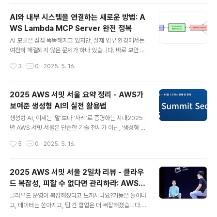
로를 분기..
보수는 더 복잡하죠.AWS는 이 복잡함을 근본적으로 줄이
기 위해 Strands Agents라는 오픈소스 SDK를 공개했
AI와 내부 시스템을 연결하는 새로운 방법: A
습니다. 단 몇 줄의 코드만으로 강력한 AI 에이전트를 만들
WS Lambda MCP Server 완전 정복
고, 테스트하고, 실제 서비스에 배포할 수 있도록 돕는 도구
글 내용
입니다.Strands는 최신 LLM의 추론 능력과 도구 호출 능
AI 모델은 점점 똑똑해지고 있지만, 실제 업무 환경에서는
력을 최대한 활용하는 **모델 중심 설계(model-driven
여전히 해결되지 않은 문제가 하나 있습니다. 바로 보안 네
approach)**로 설계되어, 이전보다 훨씬 간단하게 AI 에
트워크나 사설 시스템에 AI 모델이 직접 접근할 수 없다는
작성시간
3
0
2025. 5. 16.
이전트를 구축할 수 있도록 지원합니다.이 글에서..
점입니다. 많은 기업들이 이 제약으로 인해 모델을 업무에
적용하는 데 어려움을 겪고 있죠.AWS Lambda MCP S
erver는 이러한 문제를 해결해주는 도구입니다. AI 모델
2025 AWS 서밋 서울 요약 정리 - AWS가
이 AWS Lambda 함수를 툴처럼 호출할 수 있게 해주며,
보여준 생성형 AI의 실전 활용법
이를 통해 내부 시스템, 사설망, AWS 리소스 등에 안전하
글 내용
게 접근할 수 있습니다. 이 글에서는 AWS Lambda MC
생성형 AI, 이제는 ‘말’보다 ‘사례’로 증명하는 시대2025
P Server의 개념부터 설치 방법, 보안 고려사항까지 모두
년 AWS 서밋 서울은 단순한 기술 전시가 아닌, ‘생성형 AI
정리해드립니다.AWS Lambda MCP Server란 무엇인
가 현실에서 어떻게 작동하고 있는가’를 체험할 수 있는 자
작성시간
5
0
2025. 5. 16.
가?AWS Lambda MCP Server는 Model..
리였다. 많은 기업들이 아직 실험 수준에 머물러 있는 상황
에서 AWS는 이번 서밋을 통해 실질적인 성과 중심의 사례
를 공개하며 후발주자들에게 중요한 메시지를 던졌다.기업
2025 AWS 서밋 서울 2일차 리뷰 - 클라우
이 생성형 AI 도입에 있어서 더 이상 ‘언젠가는’이 아닌 ‘지
드 복잡성, 피할 수 없다면 관리하라: AWS가
금 당장 어떻게’를 고민해야 할 시점이라는 것이다. 이 글에
글 내용
제시한 ‘Simplexity’ 원칙의 모든 것
서는 AWS 서밋 서울 2025 현장에서 소개된 대표적인 AI
클라우드 운영이 복잡해졌다고 느끼시나요?기능은 늘어나
사례들을 통해, 생성형 AI 기술이 실제로 어떻게 비즈니스
고, 데이터는 쏟아지고, 팀 간 협업은 더 복잡해졌습니다.
에 접목되고 있는지를 살펴본다.기술 시연이 아닌 ‘적용 사
클라우드로 이전하면 모든 게 더 쉬워질 줄 알았지만, 오히