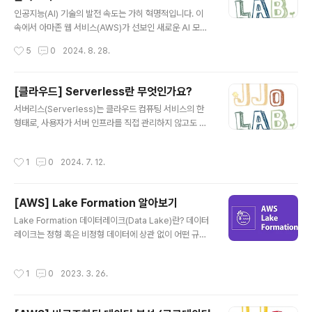
글 내용
기업이 대규모 언어 모델(LLM)과 생성형 AI 모델을 쉽게
인공지능(AI) 기술의 발전 속도는 가히 혁명적입니다. 이
활용할 수 있도록 지원하는 플랫폼입니다. 이 서비스의 주
속에서 아마존 웹 서비스(AWS)가 선보인 새로운 AI 모델
된 목적은 AI 모델의 접근성을 높이고, 개발자와 데이터 과
인 Amazon Q는 그 중에서도 주목받는 혁신입니다. 이 글
작성시간
5
0
2024. 8. 28.
학자들이 복잡한 AI 모델을 구축, 훈련, 배포하는 과..
에서는 Amazon Q의 주요 특징과 기능을 살펴보고, 다른
인공지능 모델들과 차별화되는 점을 알아보겠습니다.1. 대
화 기반 개발 환경Amazon Q는 대화의 맥락을 이해하여
[클라우드] Serverless란 무엇인가요?
개발자에게 필요한 정보를 제공합니다. 예를 들어, 콘솔에
글 내용
서버리스(Serverless)는 클라우드 컴퓨팅 서비스의 한
서 오류가 발생했을 때, Amazon Q는 자동으로 해당 오류
형태로, 사용자가 서버 인프라를 직접 관리하지 않고도 애
에 대한 정보를 제공하고, 잠재적인 해결책을 제시합니다.
플리케이션을 개발하고 실행할 수 있도록 하는 모델입니
이 기능은 개발자가 문제를 신속하게 해결할 수 있도록 도
다. 여기서는 몇 가지 주요 개념과 특징을 설명하겠습니다.
와줍니다.2. 자연어 기반 코드 생성Amazon Q는 개발자
작성시간
1
0
2024. 7. 12.
주요 개념 및 특징구분내용관리되지 않는 인프라사용자는
가 원하는 기능을 자연어로 설명하면, 이를 바탕으로 코드
서버나 운영 체제를 관리할 필요 없이 애플리케이션 코드
를 생성합니다...
에만 집중할 수 있습니다. 서버 관리, 패치, 유지보수 등은
[AWS] Lake Formation 알아보기
클라우드 제공자가 담당합니이벤트 기반 실행서버리스 애
글 내용
플리케이션은 이벤트(예: HTTP 요청, 데이터베이스 트리
Lake Formation 데이터레이크(Data Lake)란? 데이터
거, 파일 업로드 등)에 의해 트리거됩니다. 이는 애플리케이
레이크는 정형 혹은 비정형 데이터에 상관 없이 어떤 규모
션이 특정 이벤트에 반응하여 실행된다는 의미입니다.자동
에서도 저장 및 분석이 가능한 단일 저장소를 이야기 한다.
확장성서버리스 환경에서는 애플리케이션이 필요에 따라
주요하게 기억해야 할 사항 데이터 형식에 제약이 없어야
작성시간
1
0
2023. 3. 26.
자동으로 확장됩니다. 예를 들어, 특정 이벤..
한다. (정형, 비정형, 반정형 모두 지원되어야 한다) 규모에
제약이 없어야 한다. (다양한 규모의 데이터를 지원할 수 있
어야 한다) 단일 저장소 형태여야 한다. 데이터레이크를 위