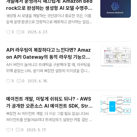
개발에서 운영까지 매끄럽게: Amazon Bed
개했습니다. 발표가 워낙 많았지만, 핵심만 정확하게 이해
rock으로 완성하는 생성형 AI 모델 수명주기
하면 AWS가 어디로 가고 있는지, 그리고 앞으로 기업이
글 내용
관리
어떤 기술 방향을 잡아야 하는지 명확히 보입니다.이번 글
생성형 AI 모델을 개발하는 것만큼이나 중요한 것은, 이를
에서는 기조연설에서 다뤄진 4가지 AI 에이전트 기반 기술
실제 운영 환경으로 안정적으로 배포하고 관리하는 일입니
과 프론티어 에이전트의 의미, 그리고 신규 서비스 전체를
다. 특히 팀 간 협업이 필요한 조직이나, 글로벌 서비스를
작성시간
3
0
2025. 6. 27.
빠르게 정리합니다.AI 에이전트를 동작시키는 4가지 핵심
운영하는 기업의 경우, 계정 간 또는 리전 간 모델 배포 과
요소AWS는 AI..
정이 까다롭고 복잡해질 수 있습니다.Amazon Bedrock
은 이러한 문제를 해결하기 위해 Model Share와 Mode
API 라우팅이 복잡하다고 느낀다면? Amaz
l Copy라는 두 가지 기능을 제공합니다. 이 글에서는 두
on API Gateway의 동적 라우팅 기능으로
기능이 각각 어떤 역할을 하는지, 어떻게 활용할 수 있는지,
글 내용
해결해보세요
그리고 개발 환경에서 운영 환경까지의 흐름 속에서 어떻
API 버전이 늘어나고 트래픽을 구분해야 할 때, 라우팅을
게 실무에 적용되는지를 자세히 설명합니다.Amazon Be
위해 끝없는 URL 분기와 복잡한 설정에 지치셨을 겁니다.
drock이란?Amazon Bedrock은 다양한 선도 AI 기업
특히 다양한 버전과 환경, 테넌트별로 API를 나눠야 하는
작성시간
3
0
2025. 6. 18.
(AI21 Labs, Anthropic, Cohere, Met..
상황이라면 경로 기반 라우팅만으로는 한계가 있습니다.이
제 Amazon API Gateway에서 HTTP 헤더와 경로를
기반으로 한 동적 라우팅 기능이 새롭게 도입됐습니다. 이
에이전트 개발, 이렇게 쉬워도 되나? - AWS
기능을 활용하면 API 구조를 보다 유연하게 만들고, 테스
가 공개한 오픈소스 AI 에이전트 SDK, Stra
트 및 배포 전략도 훨씬 간결하게 운영할 수 있습니다. 이
글 내용
nds Agents 완전 분석
글에서는 이 기능이 어떤 문제를 해결해주고, 어떻게 설정
복잡한 AI 에이전트 개발, 더 이상 그럴 필요 없습니다AI
하며, 실제로 어떤 효과를 낼 수 있는지 자세히 소개합니다.
에이전트를 만들어보려다 프레임워크 설정만 며칠 걸린 경
기존 방식의 한계: URL 경로 기반 라우팅의 복잡성지금까
험, 한 번쯤 있으셨을 겁니다. 툴 호출 로직, 상태 관리, 멀티
작성시간
1
0
2025. 5. 17.
지 API 버전 관리나 A/B 테스트를 위해서는 주로 URL 경
에이전트 구성, 온갖 설정 파일까지. 개발은 복잡하고, 유지