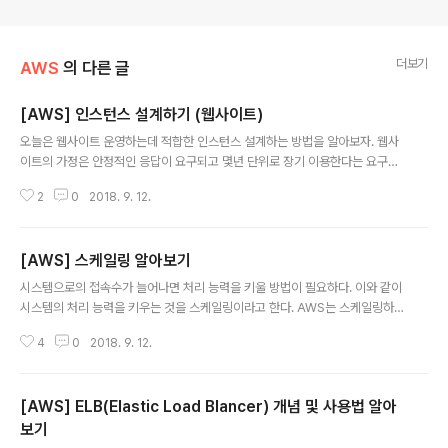
더보기
AWS
의 다른 글
[AWS] 인스턴스 설계하기 (웹사이트)
글 내용
오늘은 웹사이트 운영하는데 적합한 인스턴스 설계하는 방법을 알아보자. 웹사
이트의 가정은 안정적인 응답이 요구되고 몇년 단위로 장기 이용한다는 요구사
항이 있는 상태이다. 안정적으로 서비스를 운영하기 위해서는 성능이 안정된 E
2
0
2018. 9. 12.
C2 인스턴스와 EBS를 선택해야 한다. 장기간 서비스가 될 예정이라면 장기 이
용을 약정하여 할인 받을 수 있는 EC2 인스턴스가 적합하다. 1. 성능의 안정성
과 관련해서는 스토리지 I/O 대역폭에 주의해야 한다. EC2인스턴스와 EBS 볼
[AWS] 스케일링 알아보기
륨 사이는 다른 사용자와 공유하는 네트워크로 연결되어있다. 트래픽이 대역폭
글 내용
의 한계치에 이르게 되면 스토리지에서 데이터를 읽는 데 시간이 걸리고 응답도
시스템으로의 접속수가 늘어나면 처리 능력을 키울 방법이 필요하다. 이와 같이
불안정해진다. 이와 같은 이유로 EC2 인스턴스 생성시 네트워크 대역폭에 맞는
시스템의 처리 능력을 키우는 것을 스케일링이라고 한다. AWS는 스케일링하
타입을 선정하는 것이 ..
는 구체적인 방법으로 두가지 방법이 있다. 스케일 업(scale-up)과 스케일 아
4
0
2018. 9. 12.
웃(scale-out)이 여기에 속한다. 스케일 업은 두가지의 커다란 제약이 있다. 하
나는 단일 노드의 스펙 상한이 시스템의 처리 성능 한계가 되어버리는 것이다.
두번째는 인스턴스 용량을 변경할 때 일시적으로 중단을 해야 한다는 단점이 있
[AWS] ELB(Elastic Load Blancer) 개념 및 사용법 알아
다. 이에 비해 스케일 아웃은 노드 수를 늘리는 것으로 스케일링을 하기 때문에
상한선 제약 없이 동적으로 적용할 수 있다. 이와 같은 스케일 아웃 기능을 AW
보기
글 내용
S에서는 제공하고 있다. 스케일 아웃을 전제로 하면 처리 능력을 확장시키는 작