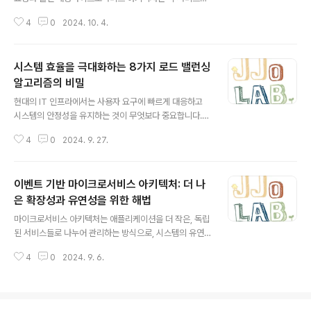
한 변경 사항을 되돌리는 보상 트랜잭션을 실행하여 시스
독립적으로 개발, 배포, 그리고 관리되는 구조입니다. 이를
템이 장애로부터 우아하게 복구하고, 여러 서비스 간 데이
4
0
2024. 10. 4.
통해 확장성과 유연성을 높일 수 있지만, 서비스들이 서로
터 일관성을 유지할 수 있도록 합니다.사가의 종..
통신하기 위해서는 각 서비스의 위치(IP 주소 및 포트 번
호)를 알아야 합니다. 문제는 마이크로서비스 환경에서는
시스템 효율을 극대화하는 8가지 로드 밸런싱
이러한 서비스들이 빈번하게 스케일링(증가/감소), 이동,
또는 재시작되기 때문에 각 서비스의 위치가 동적으로 변
알고리즘의 비밀
글 내용
할 수 있다는 점입니다.초기의 모놀리식 아키텍처에서는
현대의 IT 인프라에서는 사용자 요구에 빠르게 대응하고
모든 서비스가 하나의 코드베이스에 통합되어 있어 통신이
시스템의 안정성을 유지하는 것이 무엇보다 중요합니다.
비교적 단순했습니다. 그러나 마이크로서비스로 전환하면
이때 핵심적인 역할을 하는 것이 바로 로드 밸런싱입니다.
서 서비스들이 서로 독립적으로 배포되기 때문에 서비스
4
0
2024. 9. 27.
로드 밸런싱은 네트워크 트래픽을 여러 서버에 고르게 분
간의 위치 정보를 관리하는 방식이 필요해졌..
산시켜 서버의 과부하를 방지하고, 시스템의 성능과 가용
성을 향상시키는 기술입니다. 이러한 로드 밸런싱은 웹 서
이벤트 기반 마이크로서비스 아키텍처: 더 나
버, 데이터베이스 서버, 애플리케이션 서버 등 다양한 영역
에서 필수적으로 사용되고 있습니다.이번 블로그에서는 대
은 확장성과 유연성을 위한 해법
글 내용
표적인 8가지 로드 밸런싱 알고리즘에 대해 상세히 알아보
마이크로서비스 아키텍처는 애플리케이션을 더 작은, 독립
고, 각각의 특징과 동작 방식, 그리고 주의 사항에 대해 살
된 서비스들로 나누어 관리하는 방식으로, 시스템의 유연
펴보겠습니다.1. Round Robin (라운드 로빈)특징 및 동작
성과 확장성을 높이는 데 중점을 둡니다. 이 중에서도 이벤
방식:라운드 로빈은 가장 간단하고 널리 사용되는 로드 밸
4
0
2024. 9. 6.
트 기반(Event-Driven) 마이크로서비스 아키텍처는 빠
런싱 알고리즘 중 하나입니다. 클라..
르게 성장하는 트렌드 중 하나로, 실시간 데이터 처리를 필
요로 하는 다양한 분야에서 큰 주목을 받고 있습니다. 이번
블로그에서는 이벤트 기반 마이크로서비스의 주요 개념과