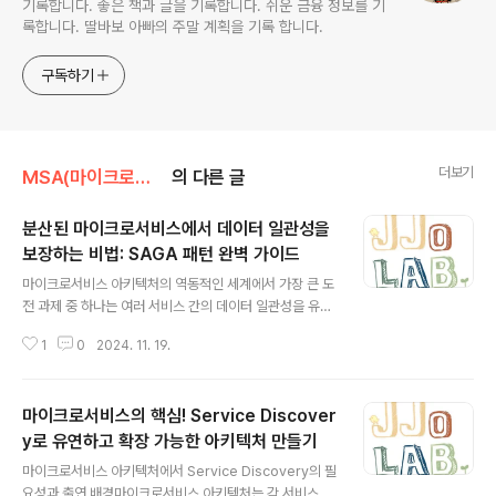
기록합니다. 좋은 책과 글을 기록합니다. 쉬운 금융 정보를 기
록합니다. 딸바보 아빠의 주말 계획을 기록 합니다.
구독하기
더보기
MSA(마이크로서비스)
의 다른 글
분산된 마이크로서비스에서 데이터 일관성을
보장하는 비법: SAGA 패턴 완벽 가이드
글 내용
마이크로서비스 아키텍처의 역동적인 세계에서 가장 큰 도
전 과제 중 하나는 여러 서비스 간의 데이터 일관성을 유지
하는 것입니다. 전통적인 모놀리식 애플리케이션은 ACID
1
0
2024. 11. 19.
트랜잭션을 통해 이를 처리했지만, 독립적으로 배포되고
확장되는 마이크로서비스 아키텍처에서는 다른 접근 방식
이 필요합니다. 이 문제를 해결하기 위해 등장한 것이 바로
마이크로서비스의 핵심! Service Discover
사가(Saga) 디자인 패턴입니다.사가(Saga) 디자인 패턴
이란?사가 디자인 패턴은 각 서비스에서 데이터를 업데이
y로 유연하고 확장 가능한 아키텍처 만들기
글 내용
트하는 일련의 로컬 트랜잭션으로 구성됩니다. 만약 어느
마이크로서비스 아키텍처에서 Service Discovery의 필
한 트랜잭션이 실패하면, 사가는 이전 트랜잭션에서 발생
요성과 출연 배경마이크로서비스 아키텍처는 각 서비스가