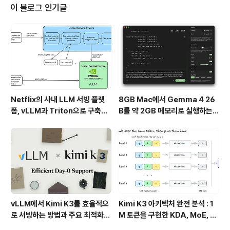
기존 아키텍처와의 차별점, 그리고 이를 도입했을 때의 장
이 블로그 인기글
점에 대해 설명하겠습니다.1. 이벤트 기반 마이크로서비스
아키텍처의 주요 개념이벤트 기반 마이크로서비스는 **이
벤트(event)**라는 데이터를 트리거로 하여 마이크로서
비스들이 서로 통신하고 상호작용하는 아키텍처입니다.핵
심 개념:이벤트(Event): 상태의 변화..
Netflix의 사내 LLM 서빙 플랫
8GB Mac에서 Gemma 4 26
폼, vLLM과 Triton으로 구축한
B를 약 2GB 메모리로 실행하는 T
프로덕션 운영 구조
urboFieldfare
vLLM에서 Kimi K3를 효율적으
Kimi K3 아키텍처 완전 분석 : 1
로 서빙하는 방법과 주요 최적화
M 토큰을 구현한 KDA, MoE, Fl
기술
ashKDA 그리고 AgentENV의