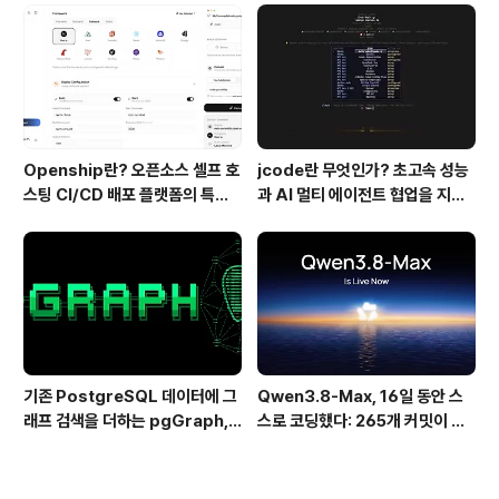
핵심 기술
Openship란? 오픈소스 셀프 호
jcode란 무엇인가? 초고속 성능
스팅 CI/CD 배포 플랫폼의 특징
과 AI 멀티 에이전트 협업을 지원
과 동작 방식
하는 차세대 AI 코딩 도구
기존 PostgreSQL 데이터에 그
Qwen3.8-Max, 16일 동안 스
래프 검색을 더하는 pgGraph,
스로 코딩했다: 265개 커밋이 보
관계형 데이터의 그래프 탐색을 빠
여준 AI 자율 개발의 현재
르게 만드는 방법