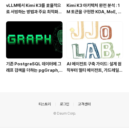
vLLM에서 Kimi K3를 효율적으
Kimi K3 아키텍처 완전 분석 : 1
로 서빙하는 방법과 주요 최적화
M 토큰을 구현한 KDA, MoE, Fl
기술
ashKDA 그리고 AgentENV의
핵심 기술
기존 PostgreSQL 데이터에 그
AI 에이전트 구축 가이드: 설계 원
래프 검색을 더하는 pgGraph,
칙부터 멀티 에이전트, 가드레일까
관계형 데이터의 그래프 탐색을 빠
지 한 번에 이해하기
르게 만드는 방법
의안내
티스토리
로그인
고객센터
© Daum Corp.