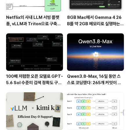
Netflix의 사내 LLM 서빙 플랫
8GB Mac에서 Gemma 4 26
폼, vLLM과 Triton으로 구축한
B를 약 2GB 메모리로 실행하는 T
프로덕션 운영 구조
urboFieldfare
100배 저렴한 오픈 모델로 GPT-
Qwen3.8-Max, 16일 동안 스
5.6 Sol 수준의 검색 정확도 구현
스로 코딩했다: 265개 커밋이 보
하기
여준 AI 자율 개발의 현재