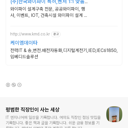
(주)한국와이파이 특허,벤처 1:1 맞춤
상담 및 견적
와이파이 설계구축 전문, 공공와이파이, 행
사, 이벤트, IOT, 건축시설 와이파이 설계 구
축 프로모션 전문회사, 팝업스토어 등 다수
레퍼런스 보유
http://www.kmd.co.kr
광고
케이엠데이타
전력IT & 송,변전.배전자동화,디지털계전기,IED,IEC61850,
임베디드솔루션
(새창열림)
로그 정보
평범한 직장인이 사는 세상
IT 엔지니어에 일상을 기록합니다. 여의도 직장인 점심 맛집을
기록합니다. 좋은 책과 글을 기록합니다. 쉬운 금융 정보를 기