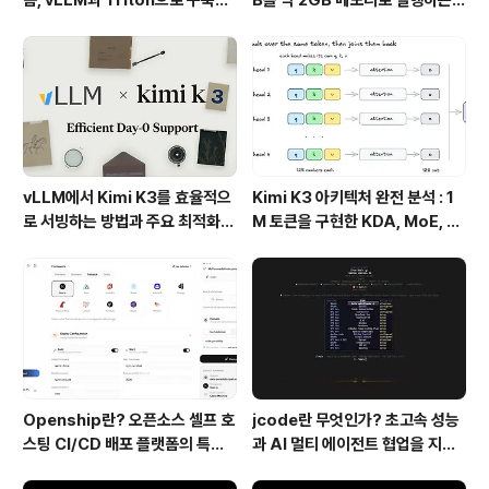
폼, vLLM과 Triton으로 구축한
B를 약 2GB 메모리로 실행하는 T
프로덕션 운영 구조
urboFieldfare
vLLM에서 Kimi K3를 효율적으
Kimi K3 아키텍처 완전 분석 : 1
로 서빙하는 방법과 주요 최적화
M 토큰을 구현한 KDA, MoE, Fl
기술
ashKDA 그리고 AgentENV의
핵심 기술
Openship란? 오픈소스 셀프 호
jcode란 무엇인가? 초고속 성능
스팅 CI/CD 배포 플랫폼의 특징
과 AI 멀티 에이전트 협업을 지원
과 동작 방식
하는 차세대 AI 코딩 도구