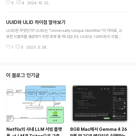
동 완성 기능 지원: TypeScript는 코드의 타입..
5
4
2024. 10. 22.
블로그에서는 소형모듈원전(SMR, Small Modular Rea
ctor)에 대해 알아보고, SMR의 장점과 단점, 그리고 주요
이슈들을 살펴보겠습니다.1. 소형모듈원전(SMR)이란?소
UUID와 ULID 차이점 알아보기
형모듈원전(SMR)은 잠수함이나 항공모함의 원자로 기술
글 내용
을 발전용으로 전용한 것입니다. 기존 대형 원전과 달리, S
UUID란 무엇인가? UUID는 "Universally Unique Identifier"의 약어로, 고
MR은 냉각재 펌프, 원자로, 증기발생기, 가압기 등을 하나
유한 식별자를 생성하기 위한 포맷 중 하나입니다. UUID는 128비트의 식별자
의 모듈로 일체화하여 크기를 줄였습니다. 전기출력은 30
로, 일반적으로 16진수로 표현된 32개의 문자열로 구성됩니다. UUID는 대규
0MW 이하로, 필요한 만큼 모듈을 추가하여 전력량을 조
1
0
2023. 3. 28.
모 분산 시스템에서 개체나 엔티티를 고유하게 식별하기 위해 사용됩니다. UUI
절할 수 있는 유연성이 특징입니다. 대형 원전보다 작고 설
D는 시간, 컴퓨터의 MAC 주소, 임의의 값을 조합하여 생성됩니다. 이를 통해
치가 쉬워 다양한 ..
고유성이 보장됩니다. UUID는 표준으로서, 다양한 프로그래밍 언어와 플랫폼
에서 지원되며, 많은 개발자들이 사용하고 있습니다. 그러나, UUID는 생성된
순서나 시간순으로 정렬이 되지 않으므로, 대규모 분산 시스템에서 빠른 검색이
이 블로그 인기글
나 정렬이 필요한 경우에는 적합하지 않을 수 있습니다. 또한, UU..
Netflix의 사내 LLM 서빙 플랫
8GB Mac에서 Gemma 4 26