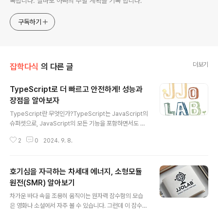
록합니다. 딸바보 아빠의 주말 계획을 기록 합니다.
구독하기
더보기
잡학다식
의 다른 글
TypeScript로 더 빠르고 안전하게! 성능과
장점을 알아보자
글 내용
TypeScript란 무엇인가?TypeScript는 JavaScript의
슈퍼셋으로, JavaScript의 모든 기능을 포함하면서도 정
적 타입 검사 기능을 추가한 프로그래밍 언어입니다. Java
2
0
2024. 9. 8.
Script의 동적 특성으로 인한 문제점을 해결하면서도 기존
의 코드와 호환되며, 규모가 큰 애플리케이션에서도 안정
성을 보장합니다. TypeScript는 특히 복잡한 프로젝트에
호기심을 자극하는 차세대 에너지, 소형모듈
서 코드의 가독성과 유지 보수성을 향상시키고, 오류를 사
전에 방지할 수 있는 기능을 제공합니다.TypeScript의
원전(SMR) 알아보기
글 내용
주요 장점정적 타입 검사: 코드 실행 전에 오류를 미리 탐지
차가운 바다 속을 조용히 움직이는 원자력 잠수함의 모습
하여, 런타임 중 발생할 수 있는 오류를 줄입니다. 이로 인
은 영화나 소설에서 자주 볼 수 있습니다. 그런데 이 잠수함
해 예상치 못한 버그나 충돌을 미리 방지할 수 있습니다.자
의 동력을 민간 발전에 사용할 수 있다면 어떨까요? 이번