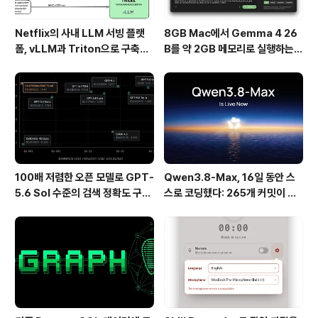
Netflix의 사내 LLM 서빙 플랫
8GB Mac에서 Gemma 4 26
폼, vLLM과 Triton으로 구축한
B를 약 2GB 메모리로 실행하는 T
프로덕션 운영 구조
urboFieldfare
100배 저렴한 오픈 모델로 GPT-
Qwen3.8-Max, 16일 동안 스
5.6 Sol 수준의 검색 정확도 구현
스로 코딩했다: 265개 커밋이 보
하기
여준 AI 자율 개발의 현재