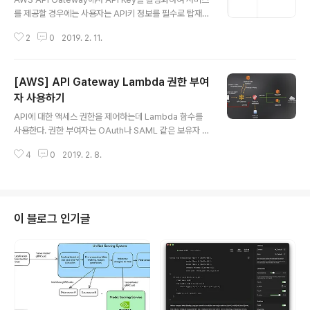
를 제공할 경우에는 사용자는 API키 정보를 필수로 탑재하
여 사용을 해야 한다. 키 값이 일치할 경우에는 사전에 설정
2
0
2019. 2. 11.
한 할당량과 속도에 맞게 서비스되고 그렇지 않은 경우 Inv
alidKeyParameter 예외가 발생한다. 아래와 같은 방식
으로 구현하여 사용할 수 있다. 1. 사용자가 HEADER값에
[AWS] API Gateway Lambda 권한 부여
API KEY값을 입력하여 요청. (사용자에게 API KEY값을
공유하여 사용한다.) : 사용자는 REST API 요청시 X-API
자 사용하기
글 내용
-Key 헤더로서 API KEY를 함께 전달한다. (단, 이와 같이
API에 대한 액세스 권한을 제어하는데 Lambda 함수를
사용하면 API KEY값이 도난당할 수 있으므로 보안에 위험
사용한다. 권한 부여자는 OAuth나 SAML 같은 보유자 토
이 있다.) 2. 권한 부여자가 제공한 API KEY를 사용하기.
큰 인증 전략을 사용할 수 있고 헤더, 경로, 쿼리문자열, 단
사용자가 Token값과..
4
0
2019. 2. 8.
계 변수 또는 컨텍스트 변수 요청 파라미터 정보를 활용하
여 인증을 할 수 있다. *SAML : https://ko.wikipedia.o
rg/wiki/SAML 간단히 요약하자면 Lambda로 권한 부
여하기 위한 방법은 아래와 같이 두가지로 나눌 수 있다. 1.
TOKEN을 사용하여 권한 부여 2. 헤더, 쿼리 문자열, 단계
이 블로그 인기글
변수, 컨텍스트 변수 같은 요청 파라미터를 사용하여 권한
부여 [API와 Lambda 연결하는 방법] 1. API Gateway
콘솔로 이동후 API를 선택하고 "권한 부여자"를 선택한다.
2. "+새로운 권..