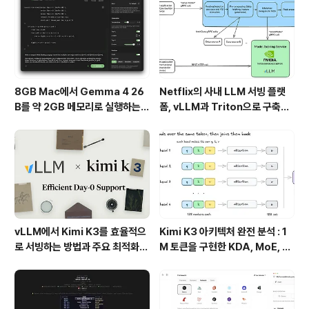
이는 것을 목표로 하고 있습니다. 즉, FDS는 디지털 금융
환경에서 고객의 안전을 지키는 파수꾼 역할을 합니다.FD
S는 단순히 사..
8GB Mac에서 Gemma 4 26
Netflix의 사내 LLM 서빙 플랫
B를 약 2GB 메모리로 실행하는 T
폼, vLLM과 Triton으로 구축한
urboFieldfare
프로덕션 운영 구조
vLLM에서 Kimi K3를 효율적으
Kimi K3 아키텍처 완전 분석 : 1
로 서빙하는 방법과 주요 최적화
M 토큰을 구현한 KDA, MoE, Fl
기술
ashKDA 그리고 AgentENV의
핵심 기술