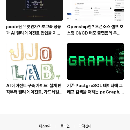
jcode란 무엇인가? 초고속 성능
Openship란? 오픈소스 셀프 호
과 AI 멀티 에이전트 협업을 지원
스팅 CI/CD 배포 플랫폼의 특징
하는 차세대 AI 코딩 도구
과 동작 방식
AI 에이전트 구축 가이드: 설계 원
기존 PostgreSQL 데이터에 그
칙부터 멀티 에이전트, 가드레일까
래프 검색을 더하는 pgGraph,
지 한 번에 이해하기
관계형 데이터의 그래프 탐색을 빠
르게 만드는 방법
의안내
티스토리
로그인
고객센터