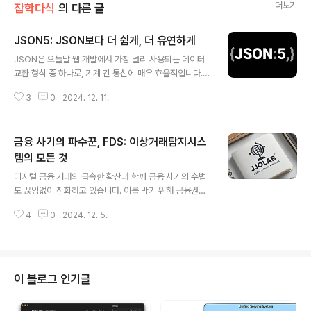
더보기
잡학다식
의 다른 글
JSON5: JSON보다 더 쉽게, 더 유연하게
글 내용
JSON은 오늘날 웹 개발에서 가장 널리 사용되는 데이터
교환 형식 중 하나로, 기계 간 통신에 매우 효율적입니다.
하지만 사람이 직접 작성하고 유지보수하기에는 JSON의
3
0
2024. 12. 11.
제한적인 문법이 때로는 불편함을 초래합니다. 이를 해결
하기 위해 JSON5가 등장했습니다. JSON5는 JSON의
확장판으로, 사람이 작성하고 유지보수하기 쉽게 설계되었
금융 사기의 파수꾼, FDS: 이상거래탐지시스
습니다. 이번 블로그에서는 JSON5의 개념과 주요 특징,
사용 방법을 살펴보겠습니다.JSON5란 무엇인가요?JSO
템의 모든 것
글 내용
N5는 2012년에 시작된 프로젝트로, JSON을 확장하여
디지털 금융 거래의 급속한 확산과 함께 금융 사기의 수법
사람이 쉽게 작성하고 유지보수할 수 있도록 설계된 데이
도 끊임없이 진화하고 있습니다. 이를 막기 위해 금융권은
터 형식입니다. JSON5는 JSON의 상위 집합으로, ECM
부정 거래를 실시간으로 탐지하고 차단할 수 있는 **이상
AScript 5.1(ES5)의 일부 구문을 차용하여 더 유연한 문
4
0
2024. 12. 5.
거래탐지시스템(Fraud Detection System, FDS)**을
법을 제공합니다. ..
도입하고 있습니다. 이번 글에서는 FDS의 역할, 작동 과
정, 그리고 그 중요성에 대해 자세히 알아보겠습니다.FDS
란 무엇인가?FDS는 고객의 거래 내역, 위치 정보, 소비 패
턴 등 다양한 데이터를 분석하여 의심스러운 거래를 식별
이 블로그 인기글
하는 보안 시스템입니다. 이를 통해 카드 도용이나 허위 매
출과 같은 부정 거래를 방지하고 금융 거래의 안전성을 높