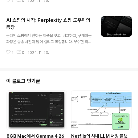
2
0
2024. 11. 25.
이전트는 특정 작업을 수행하도록 설계된 자율 소프트웨어
프로그램으로, 멀티 에이전트 시스템은 여러 AI 에이전트
가 협력하여 복잡한 문제를 해결하는 구조입니다. 이러한
AI 쇼핑의 시작: Perplexity 쇼핑 도우미의
시스템은 개별 에이전트의 능력을 통합하여 보다 복잡한
문제를 효과적으로 해결할 수 있는 강력한 접근법으로 간
등장
글 내용
주됩니다.최근 다양한 AI 에이전트 및 멀티 에이전트 시스
온라인 쇼핑에서 원하는 제품을 찾고, 비교하고, 구매하는
템을 지원하는 툴과 프레임워크가 개발됨에 따라, AI의 가
과정은 종종 시간이 많이 걸리고 복잡합니다. 무수한 리뷰
능성은 더욱 확대되고 있습니다. 이러한 프레임워크들은 A
와 선택지 속에서 자신에게 가장 잘 맞는 제품을 찾기 위해
I 에이전트 간 협력을 보다 쉽게 구현할 수 있도록 지원하
2
0
2024. 11. 23.
우리는 많은 시간과 노력을 들여야 하죠. 그러나 인공지능
며, 다양한 산업 분야에서의 활용 가능..
(AI)의 도입으로 이러한 쇼핑 과정이 근본적으로 변화할 수
있는 새로운 시대가 열리고 있습니다.Perplexity는 AI 기
술을 기반으로 한 새로운 쇼핑 도우미 기능을 출시하여, 소
비자들이 더욱 빠르고 간편하게 쇼핑할 수 있는 경험을 제
이 블로그 인기글
공합니다. 이 기능은 단순한 검색을 넘어, 구매까지 한 번에
연결되는 통합 쇼핑 경험을 가능하게 합니다. 이번 출시로
AI가 온라인 쇼핑에 가져올 변화와 그 기대되는 영향력에
대해 살펴보겠습니다.AI 쇼핑의 주요 기능들1. 원클릭 체크
아웃 - "B..
8GB Mac에서 Gemma 4 26
Netflix의 사내 LLM 서빙 플랫