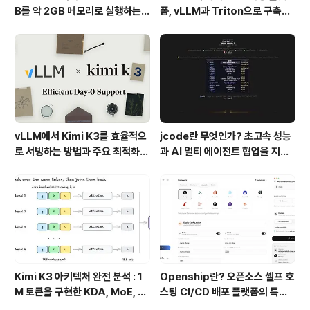
B를 약 2GB 메모리로 실행하는 T
폼, vLLM과 Triton으로 구축한
urboFieldfare
프로덕션 운영 구조
vLLM에서 Kimi K3를 효율적으
jcode란 무엇인가? 초고속 성능
로 서빙하는 방법과 주요 최적화
과 AI 멀티 에이전트 협업을 지원
기술
하는 차세대 AI 코딩 도구
Kimi K3 아키텍처 완전 분석 : 1
Openship란? 오픈소스 셀프 호
M 토큰을 구현한 KDA, MoE, Fl
스팅 CI/CD 배포 플랫폼의 특징
ashKDA 그리고 AgentENV의
과 동작 방식