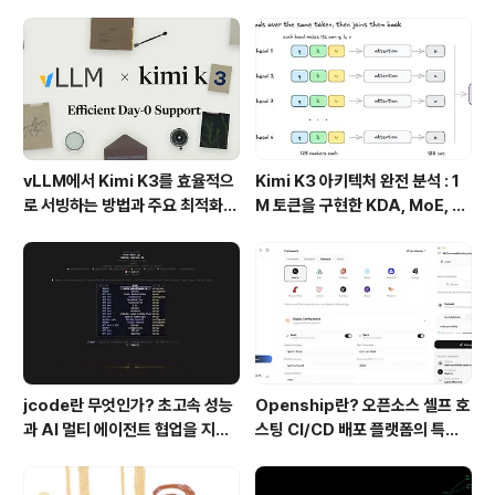
urboFieldfare
프로덕션 운영 구조
vLLM에서 Kimi K3를 효율적으
Kimi K3 아키텍처 완전 분석 : 1
로 서빙하는 방법과 주요 최적화
M 토큰을 구현한 KDA, MoE, Fl
기술
ashKDA 그리고 AgentENV의
핵심 기술
jcode란 무엇인가? 초고속 성능
Openship란? 오픈소스 셀프 호
과 AI 멀티 에이전트 협업을 지원
스팅 CI/CD 배포 플랫폼의 특징
하는 차세대 AI 코딩 도구
과 동작 방식