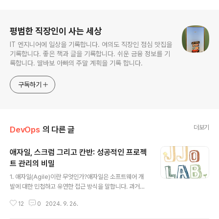
로그 정보
평범한 직장인이 사는 세상
IT 엔지니어에 일상을 기록합니다. 여의도 직장인 점심 맛집을
기록합니다. 좋은 책과 글을 기록합니다. 쉬운 금융 정보를 기
록합니다. 딸바보 아빠의 주말 계획을 기록 합니다.
구독하기
더보기
DevOps
의 다른 글
애자일, 스크럼 그리고 칸반: 성공적인 프로젝
트 관리의 비밀
글 내용
1. 애자일(Agile)이란 무엇인가?애자일은 소프트웨어 개
발에 대한 민첩하고 유연한 접근 방식을 말합니다. 과거의
전통적인 **폭포수 모델(Waterfall)**에서는 각 단계를
12
0
2024. 9. 26.
순차적으로 완료한 후 다음 단계로 넘어갔지만, 애자일은
짧은 반복 주기(Iteration) 속에서 유기적으로 변경과 발전