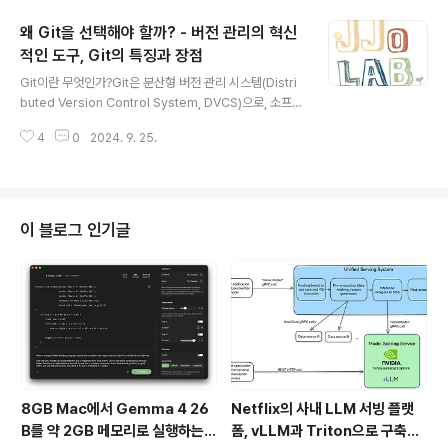
을 수용합니다. 이 방법론은 불확실성과 변화에 능동적으
왜 Git을 선택해야 할까? - 버전 관리의 혁신
로 대응할 수 있도록 설계되었습니다.애자일의 탄생 배경
은 빠르게 변하는 고객 요구와 시장 변화에 대응하기 위한
적인 도구, Git의 특징과 장점
글 내용
필요에서 출발했습니다. 폭포수 모델에서는 기획 단계에서
Git이란 무엇인가?Git은 분산형 버전 관리 시스템(Distri
발생한 오류나 변경 요청을 처리하는 데 많은 시간과 비용
buted Version Control System, DVCS)으로, 소프트
이 들었기 때문에, 보다 빠르고 유연한 방법이 요구되었습
웨어 개발의 필수 도구입니다. 프로젝트의 파일 변화를 관
니다. 애자일은 이 문제를 해결하기 위해 생겨났으며, 고객
4
0
2024. 9. 25.
리하고, 협업을 원활하게 해주는 강력한 도구로 널리 사용
요구를 빠르게 반영하고..
됩니다. Git을 통해 파일의 히스토리를 기록하고, 다양한
버전 간의 차이를 비교하거나, 이전 상태로 돌아갈 수 있습
니다. 또한, 여러 개발자들이 동시에 같은 프로젝트에서 작
업할 수 있게 하며, 각자의 작업 내용을 충돌 없이 병합할
이 블로그 인기글
수 있습니다.Git의 주요 특징 및 장점스냅샷 기반의 데이터
저장 방식대부분의 다른 버전 관리 시스템은 파일의 변경
내역을 기록하는 방식으로 데이터를 저장합니다. 그러나 G
it은 스냅샷 기반으로 데이터를 저장하여, 프로젝트의 특
정..
8GB Mac에서 Gemma 4 26
Netflix의 사내 LLM 서빙 플랫
B를 약 2GB 메모리로 실행하는 T
폼, vLLM과 Triton으로 구축한