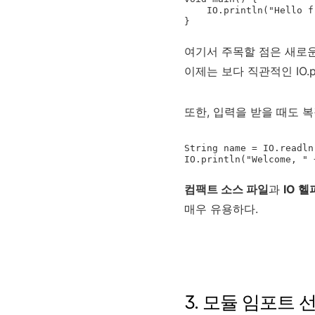
    IO.println("Hello from a compact source file!");

여기서 주목할 점은 새로운 I
이제는 보다 직관적인 IO.pr
또한, 입력을 받을 때도 복
String name = IO.readln
컴팩트 소스 파일
과
IO 
매우 유용하다.
3. 모듈 임포트 선