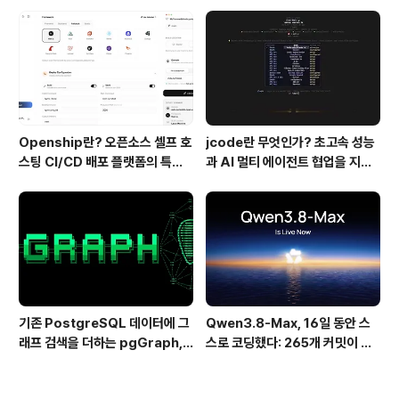
기술
ashKDA 그리고 AgentENV의
핵심 기술
Openship란? 오픈소스 셀프 호
jcode란 무엇인가? 초고속 성능
스팅 CI/CD 배포 플랫폼의 특징
과 AI 멀티 에이전트 협업을 지원
과 동작 방식
하는 차세대 AI 코딩 도구
기존 PostgreSQL 데이터에 그
Qwen3.8-Max, 16일 동안 스
래프 검색을 더하는 pgGraph,
스로 코딩했다: 265개 커밋이 보
관계형 데이터의 그래프 탐색을 빠
여준 AI 자율 개발의 현재
르게 만드는 방법