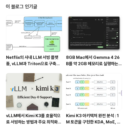
상을 초월하기 때문이다. 그래서인지, 주변을 보면 유행을
이 블로그 인기글
따라 안갯속에 가려진 인공지능이라는 산을 등반하고자 하
는 많은 사람들이 몇 걸음 가지 않아 되돌아 서는 경우를 쉽
게 볼 수 있다. 정상으로 가는 수많은 길을 보며 어디로 가
야 할지 모를 뿐만 아니라 아무리 걸어도 높이를 가늠할 수
없을 정도로 높은 정상에 겁을 ..
Netflix의 사내 LLM 서빙 플랫
8GB Mac에서 Gemma 4 26
폼, vLLM과 Triton으로 구축한
B를 약 2GB 메모리로 실행하는 T
프로덕션 운영 구조
urboFieldfare
vLLM에서 Kimi K3를 효율적으
Kimi K3 아키텍처 완전 분석 : 1
로 서빙하는 방법과 주요 최적화
M 토큰을 구현한 KDA, MoE, Fl