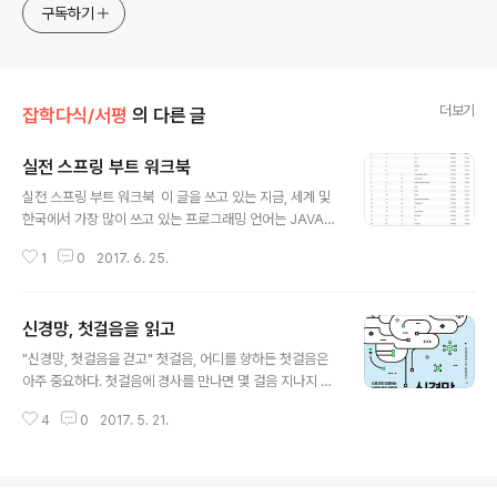
구독하기
더보기
잡학다식/서평
의 다른 글
실전 스프링 부트 워크북
글 내용
실전 스프링 부트 워크북 ​ 이 글을 쓰고 있는 지금, 세계 및
한국에서 가장 많이 쓰고 있는 프로그래밍 언어는 JAVA이
다. 많은 사람들이 JAVA 언어의 한계에 대해서 이야기하
1
0
2017. 6. 25.
고 있으며 앞으로 에 JAVA에 대해서 걱정하고는 있지만 J
AVA8에서 보여준 JAVA의 혁신적인 변신은 아직 JAVA
가 살아 있음을 보여주기 충분했다. 이러한 흐름을 바탕으
신경망, 첫걸음을 읽고
로 조심스레 예상해 본다면 JAVA라는 언어는 향후 몇 년
글 내용
간 1위 자리를 지킬 것이라 예상하며 특히 국내에서는 더욱
"신경망, 첫걸음을 걷고" 첫걸음, 어디를 향하든 첫걸음은
긴 생명력을 가질 것이라 생각한다. 이와 같은 생각을 바탕
아주 중요하다. 첫걸음에 경사를 만나면 몇 걸음 지나지 않
으로 저자는 JAVA라는 언어에 시간을 투자하여 학습하는
아 돌아서게 되고 너무 평평하면 금세 지루해져 주저 않고
것은 충분한 가치가 있다고 생각하며 불행히도 저자의 예
4
0
2017. 5. 21.
만다. 인공지능 세상으로 가는 첫걸음도 마찬가지이다. 인
상과 다르게 JAVA라는 언어를 사용하는 빈도가 급속도로
공지능이라는 단어는 "알파고"의 등장으로 친숙하지만 막
줄어든다고 하여도 ..
상 공부를 하기 위해 시작하고자 하면 막막함이 앞선다. 인
공지능이라는 분야의 영역이 넓을 뿐만 아니라 깊이도 상