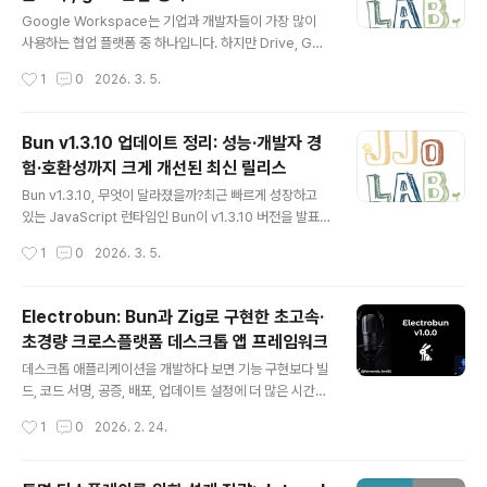
글 내용
Google Workspace는 기업과 개발자들이 가장 많이
사용하는 협업 플랫폼 중 하나입니다. 하지만 Drive, Gm
ail, Calendar, Docs, Sheets, Chat, Admin 등 다양한
작성시간
1
0
2026. 3. 5.
서비스를 자동화하거나 통합 관리하려면 여러 API와 도구
를 따로 사용해야 하는 번거로움이 있습니다.이러한 문제
를 해결하기 위해 등장한 도구가 gws(Google Worksp
Bun v1.3.10 업데이트 정리: 성능·개발자 경
ace CLI) 입니다. gws는 Google Workspace의 다양
험·호환성까지 크게 개선된 최신 릴리스
한 API를 단일 명령줄 인터페이스(CLI) 로 제어할 수 있도
글 내용
록 설계된 도구로, 자동화 스크립트, AI 에이전트 연동, CI
Bun v1.3.10, 무엇이 달라졌을까?최근 빠르게 성장하고
환경까지 폭넓게 활용할 수 있습니다.특히 Google Disc
있는 JavaScript 런타임인 Bun이 v1.3.10 버전을 발표
overy Service 기반의 동적 명령 생성, 구조화된 JSON
했습니다. 이번 릴리스는 단순한 기능 추가를 넘어 개발자
작성시간
1
0
2026. 3. 5.
출력, A..
경험(Developer Experience), 성능, 플랫폼 호환성을
전반적으로 개선한 것이 특징입니다.특히 Zig로 완전히 재
작성된 REPL, 브라우저 대상 단일 HTML 컴파일 기능, T
Electrobun: Bun과 Zig로 구현한 초고속·
C39 표준 ES 데코레이터 완전 지원, Windows ARM64
초경량 크로스플랫폼 데스크톱 앱 프레임워크
지원 등 실질적으로 개발 환경에 큰 변화를 가져오는 기능
글 내용
들이 포함되었습니다.이 글에서는 Bun v1.3.10에서 추가
데스크톱 애플리케이션을 개발하다 보면 기능 구현보다 빌
된 주요 기능과 기술적 특징, 그리고 개발자가 얻을 수 있는
드, 코드 서명, 공증, 배포, 업데이트 설정에 더 많은 시간을
장점을 중심으로 정리해보겠습니다. Bun v1.3.10 주요 업
쓰게 되는 경우가 많습니다. 특히 크로스플랫폼을 고려하
작성시간
1
0
2026. 2. 24.
데이트1. Zig 기반으로 완..
면 복잡도는 더욱 높아집니다.Electrobun은 이러한 문제
를 해결하기 위해 등장한 TypeScript 기반 데스크톱 앱
프레임워크입니다. Bun을 메인 프로세스로 활용하고, Zig