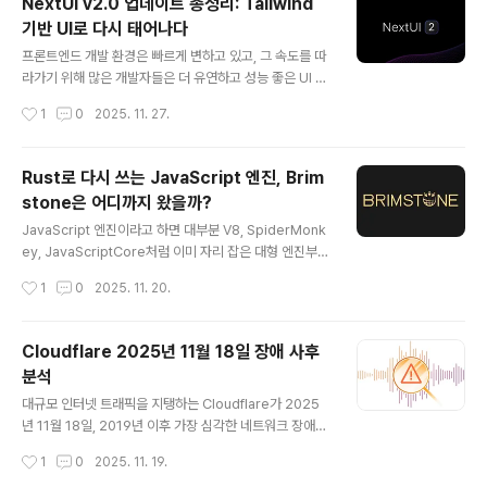
NextUI v2.0 업데이트 총정리: Tailwind
있다면 어떤 준비가 필요한지, 그리고 왜 이 변화가 React
기반 UI로 다시 태어나다
생태계에 의미가 있는지 이해할 수 있을 것이다.HeroUI란
글 내용
무엇인가: NextUI의 새로운 정체성HeroUI는 기존 Next
프론트엔드 개발 환경은 빠르게 변하고 있고, 그 속도를 따
UI가 갖고 있던 UI 디자인 철학과 기능을 유지하면서도, 더
라가기 위해 많은 개발자들은 더 유연하고 성능 좋은 UI 라
넓은 React 생태계를 지원하겠다는 목표로 새롭게 이름을
이브러리를 원하고 있다. 특히 React Server Compon
작성시간
1
0
2025. 11. 27.
바꾼 UI 라이브러리다.NextUI는 원래 Next..
ents 시대에 맞춰 성능을 개선하고, TailwindCSS로 전
환하면서 커스터마이즈 가능한 UI framework를 찾는 개
발자에게 NextUI v2.0은 눈여겨볼 만한 업데이트다. 이
Rust로 다시 쓰는 JavaScript 엔진, Brim
번 글에서는 NextUI v2.0에서 무엇이 달라졌는지, 왜 Tai
stone은 어디까지 왔을까?
lwindCSS 전환이 중요한지, 새롭게 추가된 기능들이 실
글 내용
제 개발에 어떤 이점을 주는지 정리한다.NextUI 팀은 이번
JavaScript 엔진이라고 하면 대부분 V8, SpiderMonk
버전을 통해 단순한 UI 컴포넌트 제공을 넘어 디자인 시스
ey, JavaScriptCore처럼 이미 자리 잡은 대형 엔진부터
템 구축까지 고려한 개발 경험을 제공하는 데 집중했다. 변
떠오릅니다. 하지만 최근 Rust로 처음부터 구현한 새로운
작성시간
1
0
2025. 11. 20.
화의 폭이 큰 만큼 전체적인 특징과 개선 사..
JavaScript 엔진인 Brimstone이 등장하면서 개발자들
의 관심이 빠르게 모이고 있습니다. Brimstone은 ECMA
Script 사양을 거의 완전하게 구현하고 있으며, test262
Cloudflare 2025년 11월 18일 장애 사후
테스트의 97% 이상을 통과할 정도로 높은 완성도를 보여
분석
줍니다. 아직 프로덕션에서 안정적으로 사용할 단계는 아
글 내용
니지만, Rust 기반의 JS 엔진 아키텍처가 어떤 방식으로
대규모 인터넷 트래픽을 지탱하는 Cloudflare가 2025
구현되고 있는지를 확인할 수 있다는 점만으로도 의미가
년 11월 18일, 2019년 이후 가장 심각한 네트워크 장애를
큽니다. 이 글에서는 Brimstone의 설계 배경부터 구현 구
겪었다. 전 세계적으로 Cloudflare를 경유하는 웹사이트
작성시간
1
0
2025. 11. 19.
조, 테스트 체계, 실행 방법까지 지금..
와 서비스들이 연쇄적으로 HTTP 5xx 오류를 반환했고,