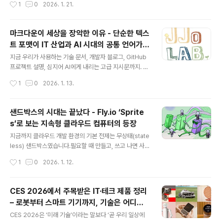
작성시간
1
0
2026. 1. 21.
이저 릴리스입니다. 지난 수년간 누적된 레거..
고 운영하는지를 구체적으로 보여준 사례입니다.이 글에서
는 X의 추천 시스템이 어떤 문제를 해결하기 위해 만들어
졌는지, 전체 아키텍처 구조, 핵심 머신러닝 모델(Phoeni
마크다운이 세상을 장악한 이유 - 단순한 텍스
x), 그리고 실제 피드가 만들어지는 과정을 단계별로 정리
트 포맷이 IT 산업과 AI 시대의 공통 언어가
해봅니다.추천 시스템이나 대규모 데이터 파이프라인에 관
글 내용
되기까지
심 있는 분이라면 흐름만 따라가도 많은 인사이트를 얻을
지금 우리가 사용하는 기술 문서, 개발자 블로그, GitHub
수 있습니다.X ‘For You’ 피드 추천 시스템 개요X의 ‘For
프로젝트 설명, 심지어 AI에게 내리는 고급 지시문까지. 이
You’ 피드는 개인화된 콘텐츠 추천 품질을 높이기 위해 개
모든 것의 공통점은 마크다운(Markdown) 으로 작성된
작성시간
1
0
2026. 1. 13.
발된 머신러닝 기반 추천 시스템입니다.이 시스템의 가장
경우가 많다는 점입니다.이 글에서는 마크다운이 어떻게
큰 특징은 두..
탄생했는지, 어떤 특징 덕분에 전 세계 기술 산업의 표준 포
맷으로 자리 잡았는지, 그리고 왜 오늘날 AI 시대의 핵심 제
샌드박스의 시대는 끝났다 - Fly.io ‘Sprite
어 언어로까지 사용되고 있는지를 정리합니다. 단순한 텍
s’로 보는 지속형 클라우드 컴퓨터의 등장
스트 포맷이 어떻게 인터넷의 근간이 되었는지, 그 배경과
글 내용
의미를 살펴봅니다.마크다운의 탄생 배경과 기원HTML
지금까지 클라우드 개발 환경의 기본 전제는 무상태(state
작성의 불편함에서 시작된 문제의식2000년대 초, 블로그
less) 샌드박스였습니다.필요할 때 만들고, 쓰고 나면 사라
를 운영하던 사람들은 글을 쓰는 것보다 HTML 문법을 직
지는 일회용 환경이죠.하지만 Fly.io는 이 방식이 더 이상
작성시간
1
0
2026. 1. 12.
접 작성하는 일에 더 많은 시간을 써야 했습니다.링크 하나,
현대적인 요구, 특히 AI 에이전트 시대에는 맞지 않다고 말
굵은 글씨 하나를 ..
합니다.그리고 그 대안으로 **‘Sprites’**라는 새로운 개
념의 지속형 클라우드 컴퓨터를 공개했습니다.이 글에서는
CES 2026에서 주목받은 IT·테크 제품 정리
Fly.io가 제안하는 Sprites가 무엇인지,왜 기존 샌드박스
– 로봇부터 스마트 기기까지, 기술은 어디까
모델이 한계에 도달했는지,그리고 Sprites가 어떤 방식으
글 내용
지 왔나
로 개발과 운영의 패러다임을 바꾸는지 정리해봅니다.Spri
CES 2026은 ‘미래 기술’이라는 말보다 ‘곧 우리 일상에