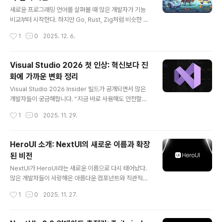
글 내용
은 디지털 제품을 판매하려고 하면 다음과 같은 고민이 생
새로운 프로그래밍 언어를 살펴볼 때 많은 개발자가 기능
깁니다.결제 처리를 위해 결제 대행 서비스 연동구매 후 사
비교부터 시작한다. 하지만 Go, Rust, Zig처럼 비슷한 영
용할 수 있는 라이선스 키 생성고객이 구매 내역과 라이선
역을 다루는 언어라도, 실제로는 서로 전혀 다른 방향을 향
작성시간
1
0
2025. 12. 6.
스를 확인할 수 있는 화면 제공관리자 입장에서 주문과 고
해 움직이고 있다. 이 글은 이 세 언어를 기능이 아닌 철학
객을 관리할 수 있..
의 관점에서 바라보고, 각 언어가 무엇을 해결하려고 하는
지, 어떤 가치관을 따라 설계되었는지를 정리한다. 이를 통
Visual Studio 2026 첫 인상: 혁신보다 진
해 독자는 어떤 언어가 자신의 환경과 성향에 맞는지 판단
화에 가까운 변화 정리
할 수 있을 것이다.언어 비교의 핵심은 기능이 아니라 가치
글 내용
관이다Go, Rust, Zig는 모두 시스템 프로그래밍 영역에
Visual Studio 2026 Insider 빌드가 공개되면서 많은
서 자주 언급되는 언어이지만, 설계자가 중요하게 본 가치
개발자들이 궁금해합니다. “지금 바로 사용해도 안전할
가 다르다. 작성자의 관점처럼 기능을 나열하면서 비교하
까?”, “VS 2022와 얼마나 달라졌을까?”, “AI가 얼마나
작성시간
1
0
2025. 11. 29.
는 대신, “왜 이 언어는 이런 선택을 했는가?”라는 질문에
실질적인 도움을 줄까?” 이번 글에서는 실제 설치와 사용
답하는 것이 더 중요..
경험을 기반으로 Visual Studio 2026의 변화 포인트와
특징, Copilot 통합 강화, UI 개선, 테스트 생성 기능 등 핵
HeroUI 소개: NextUI의 새로운 이름과 확장
심 요소를 한 번에 정리해드립니다.Visual Studio 2026
된 비전
은 ‘완전히 새로운 IDE’라기보다는 기존 VS 2022의 안정
글 내용
성을 유지하면서 AI 기능을 깊게 녹여낸 형태의 ‘진화형 업
NextUI가 HeroUI라는 새로운 이름으로 다시 태어났다.
데이트’에 가깝습니다. VS 2022 사용자가 부담 없이 넘어
많은 개발자들이 사랑해온 아름다운 컴포넌트와 직관적인
갈 수 있는 수준이지만, 그 안에서도 개발자가 체감할 변화
DX는 그대로지만, 그 안에 담긴 방향성과 목표는 한층 더
작성시간
1
0
2025. 11. 27.
는 분명히 존재합니다.아..
넓어졌다. 이 글에서는 HeroUI로의 리브랜딩 배경, 주요
변화, 마이그레이션 방식, 그리고 앞으로 제공될 기능과 로
드맵까지 전체적으로 정리한다. 이미 NextUI를 사용하고