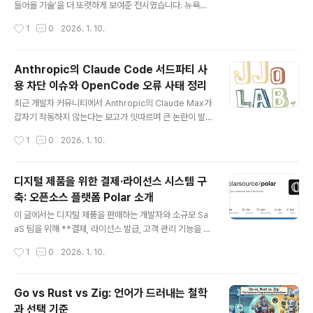
tes란 무엇인가?일회용 샌드박스를 대체하는 ‘지속형 클
들어올 기술’을 더 또렷하게 보여준 전시였습니다. 뉴욕타
라우드 컴퓨터’Fly.io의 Sprites는 기존의 읽기 전용, 무
임스 Wirecutter가 선정한 ‘가장 손에 넣고 싶은 제품
작성시간
1
0
2026. 1. 10.
상태 샌드박스를 대체하기 위해 설계된 상태 저장..
들’을 중심으로 살펴보면, 로봇·모바일·스마트홈·웨어러블·
디스플레이 등 다양한 분야에서 기술의 방향성이 분명하게
드러납니다.이 글에서는 CES 2026에서 주목받은 주요
Anthropic의 Claude Code 서드파티 사
제품들을 기술적 관점에서 정리하고, 각 제품이 어떤 문제
용 차단 이슈와 OpenCode 오류 사태 정리
를 해결하려는지, 어떤 특징과 한계를 갖고 있는지 차분히
글 내용
살펴봅니다.CES 2026의 전체 흐름 – “서투른 로봇의
최근 개발자 커뮤니티에서 Anthropic의 Claude Max가
해”CES 2026을 관통하는 키워드는 단연 로봇입니다. S
갑자기 작동하지 않는다는 보고가 잇따르며 큰 논란이 발
witchBot, LG, Sharpa, Unitree 등 여러 기업이 휴머노
생했습니다. 특히 오픈소스 기반 코드 에디터인 OpenCo
작성시간
1
0
2026. 1. 10.
이드 및 서비스 로봇을 선보였지만, 빨래 개기, 카드 딜링..
de를 통해 Claude Max를 사용하던 유료 구독자들이 대
거 오류를 겪으면서, 단순한 버그인지 정책 변경인지에 대
한 해석이 엇갈리고 있습니다.이 글에서는 해당 이슈의 발
디지털 제품을 위한 결제·라이선스 시스템 구
생 배경, 기술적 상황, 사용자 반응, 그리고 현재까지 공유
축: 오픈소스 플랫폼 Polar 소개
된 해결 및 대체 방안을 정리해 봅니다.Claude Max와 O
글 내용
penCode 연동에서 발생한 오류 개요갑작스러운 서비스
이 글에서는 디지털 제품을 판매하는 개발자와 소규모 Sa
중단 현상여러 사용자들은 “몇 분 전까지 정상적으로 사용
aS 팀을 위해 **결제, 라이선스 발급, 고객 관리 기능을 하
하던 Claude Max가 갑자기 오류 메시지를 띄우며 중단
나로 제공하는 오픈소스 플랫폼 ‘Polar’**를 소개합니다.
작성시간
1
0
2026. 1. 10.
됐다”고 보고했습니다.공통적으로 언급된 환경은 OpenC
여러 결제 API와 라이선스 시스템을 각각 구현해야 하는
ode 1.1...
부담을 줄이고, 비교적 짧은 시간 안에 완성도 높은 판매 인
프라를 구축할 수 있는 방법과 Polar의 주요 기능, 특징, 그
Go vs Rust vs Zig: 언어가 드러내는 철학
리고 실제 사용 방법까지 정리합니다.디지털 제품 판매에
과 선택 기준
서 반복되는 문제소프트웨어, 전자책, 프리미엄 콘텐츠 같