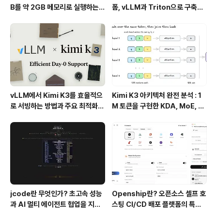
B를 약 2GB 메모리로 실행하는 T
폼, vLLM과 Triton으로 구축한
urboFieldfare
프로덕션 운영 구조
vLLM에서 Kimi K3를 효율적으
Kimi K3 아키텍처 완전 분석 : 1
로 서빙하는 방법과 주요 최적화
M 토큰을 구현한 KDA, MoE, Fl
기술
ashKDA 그리고 AgentENV의
핵심 기술
jcode란 무엇인가? 초고속 성능
Openship란? 오픈소스 셀프 호
과 AI 멀티 에이전트 협업을 지원
스팅 CI/CD 배포 플랫폼의 특징
하는 차세대 AI 코딩 도구
과 동작 방식