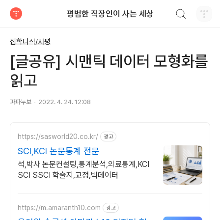
검색하기
평범한 직장인이 사는 세상
티스토리
잡학다식/서평
[글공유] 시맨틱 데이터 모형화를
읽고
파파누보
2022. 4. 24. 12:08
https://sasworld20.co.kr/
광고
SCI,KCI 논문통계 전문
석,박사 논문컨설팅,통계분석,의료통계,KCI
SCI SSCI 학술지,교정,빅데이터
https://m.amaranth10.com
광고