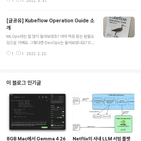
1
1
2022. 3. 31.
선택하는 기준은 정말 다양할 것입니다. 팀원들에 스킬을
반영하여, 선정이 될 수도 있구요. 프로젝트의 일정과 주어
진 자원이 먼저 고려가 되는 경우도 많을 것 입니다. 또 어
[글공유] Kubeflow Operation Guide 소
떤 경우가 있을까요? 팀 리더라면, 개발자를 쉽게 구할 수
있는 트렌디한 기술을 선택할 수도 있겠죠? 위에 말씀 드린
개
글 내용
내용들은 기술을 검토하고 선정할 때, 모두 중요한 요소이
MLOps라는 말 많이 들어보셨죠? 아마 처음 듣는 분들도
며, 검토 되어야 할 항목들 임은 틀림 없습니다. 하지만 IT
있으실 거예요. 그렇다면 DevOps는 들어보셨나요? Dev
개발자라면, 무엇보다도 중요하게 생각되는 녀석이 바로
Ops가 소프트웨어 개발과 운영의 합성어인 것 처럼 MLO
성능일 것 입니다. 적은 비용으로, 최고의 성능을 낼 수 있
1
1
2022. 2. 22.
ps는 MachineLearning과 운영의 합성어 입니다. 인공
는 기술이 곧 시장을 앞서 ..
지능 기술의 발전이 엄청나게 빠르게 이루어지고 다양한
분야의 인공지능 기술들이 고도화 됨으로써, 더 빠르고 효
율적으로 머신러닝 서비스를 관리할 수 있는 기술 또한 지
속적으로 발전해나가고 있습니다. 소프트웨어 개발과 운영
이 블로그 인기글
의 프로세스를 단순화하고 많은 부분이 자동화 함으로써
소프트웨어 애플리케이션 개발 생산성이 엄청나게 올라갔
듯이, 머신러닝 분야에서도 이와 같은 노력이 당연하게 이
루어지고 있습니다. 이런 노력이 결국 MLOps로 모여드는
것이죠. 오늘은 제가 관심을 많이 ..
8GB Mac에서 Gemma 4 26
Netflix의 사내 LLM 서빙 플랫