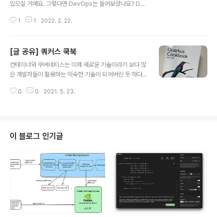
있으실 거예요. 그렇다면 DevOps는 들어보셨나요? Dev
Ops가 소프트웨어 개발과 운영의 합성어인 것 처럼 MLO
1
1
2022. 2. 22.
ps는 MachineLearning과 운영의 합성어 입니다. 인공
지능 기술의 발전이 엄청나게 빠르게 이루어지고 다양한
분야의 인공지능 기술들이 고도화 됨으로써, 더 빠르고 효
[글 공유] 쿼커스 쿡북
율적으로 머신러닝 서비스를 관리할 수 있는 기술 또한 지
글 내용
속적으로 발전해나가고 있습니다. 소프트웨어 개발과 운영
컨테이너와 쿠버네티스는 이제 새로운 기술이라기 보다 많
의 프로세스를 단순화하고 많은 부분이 자동화 함으로써
은 개발자들이 활용하는 익숙한 기술이 되어버린 듯 하다.
소프트웨어 애플리케이션 개발 생산성이 엄청나게 올라갔
그만큼 쉽고 효율적이며 학습에 대한 비용보다 개발자들이
듯이, 머신러닝 분야에서도 이와 같은 노력이 당연하게 이
0
0
2021. 5. 23.
얻는 이득이 많은 기술이기 때문일 것이다. 쿠버네티스를
루어지고 있습니다. 이런 노력이 결국 MLOps로 모여드는
보면 그 발전 속도에 놀라지 않을 수 없다. 하루가 지나면
것이죠. 오늘은 제가 관심을 많이 ..
새로운 기술이 추가되고 변경되며 진화해 나간다. 보다 더
효율적인 방법으로 더 좋은 방향으로 나아간다. 뒤쫒아가
는 개발자들은 힘들지만 따라가는 재미가 있다. 현재도 쿠
이 블로그 인기글
버네티스는 발전하고 있고 쿠버네티스 생태계는 이미 커질
대로 커져버렸다. 쿠버네티스 생태계의 활성화는 한동안
지속될 것으로 보인다. 이미 많은 개발자들이 그 편안함에
익숙해져버렸으며 다양한 컨테이너 오케스트레이션 도구
중 쿠버네티스의 점유율이 가장 높은 것으로 보이기 ..