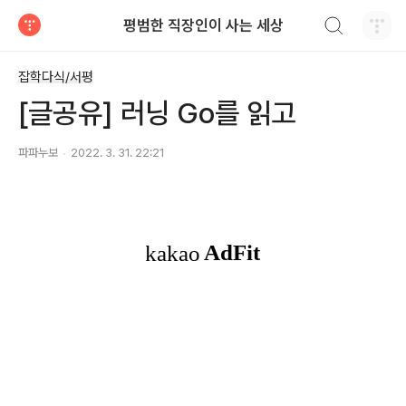
검색하기
평범한 직장인이 사는 세상
티스토리
잡학다식/서평
[글공유] 러닝 Go를 읽고
파파누보
2022. 3. 31. 22:21