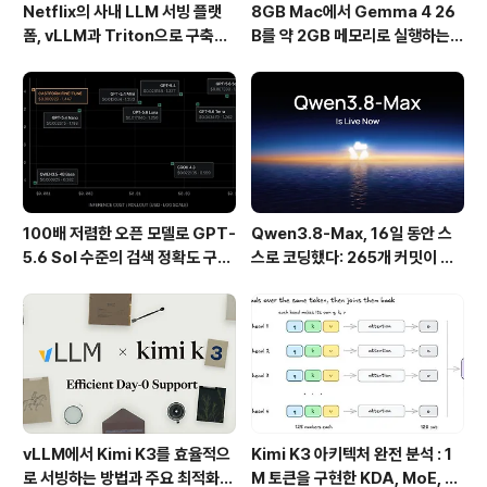
Netflix의 사내 LLM 서빙 플랫
8GB Mac에서 Gemma 4 26
폼, vLLM과 Triton으로 구축한
B를 약 2GB 메모리로 실행하는 T
프로덕션 운영 구조
urboFieldfare
100배 저렴한 오픈 모델로 GPT-
Qwen3.8-Max, 16일 동안 스
5.6 Sol 수준의 검색 정확도 구현
스로 코딩했다: 265개 커밋이 보
하기
여준 AI 자율 개발의 현재
vLLM에서 Kimi K3를 효율적으
Kimi K3 아키텍처 완전 분석 : 1
로 서빙하는 방법과 주요 최적화
M 토큰을 구현한 KDA, MoE, Fl