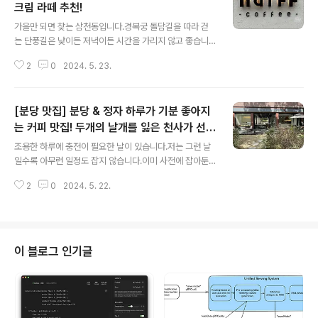
크림 라떼 추천!
글 내용
가을만 되면 찾는 삼천동입니다.경복궁 돌담길을 따라 걷
는 단풍길은 낮이든 저녁이든 시간을 가리지 않고 좋습니
다.골목골목 볼거리도 많고 먹거리도 많아서 눈도 입도 쉴
2
0
2024. 5. 23.
틈이 없는 곳이죠.매번 삼천동을 가면 블루보틀 커피를 마
셨었습니다.비싸도 사치 치고는 저렴하다고 합리화하였거
든요.그리고 블루보틀이 주는 커피의 산뜻함이 하루를 밝
[분당 맛집] 분당 & 정자 하루가 기분 좋아지
힐 수 있다면 되려 가격이 저렴하다고 생각하였습니다.그
런데 오늘따라 익숙한 맛보다 색다른 맛이 궁금해졌습니
는 커피 맛집! 두개의 날개를 잃은 천사가 선물
글 내용
다. 왜 그런 날이 있잖아요. 항상 가던 길로 안 가고 돌아가
한 카페! Cafe 1002 !!
조용한 하루에 충전이 필요한 날이 있습니다.저는 그런 날
도 다른 길을 간다던지, 항상 타던 지하철을 외면하고 버스
일수록 아무런 일정도 잡지 않습니다.이미 사전에 잡아둔
를 타고 싶은 그러 날.저에게 오늘은 그런 날이었습니다.삼
약속이 있어도 꼭 지켜야 할 약속이 아니라면정중히 양해
천동의 맛집은 경복궁 돌담길을 따라 삼청 공원으로 가는
2
0
2024. 5. 22.
를 구하고 온전한 저만의 시간을 준비합니다.'다소 이기적
길인 삼청로에도 많지만 안국역에서 내려 북촌 한옥 마..
일 수 있지만, 저에게 정말 필요한 시간이거든요'조용한 하
루가 다가오면, 평소 읽지 못하고 쌓아뒀던 책 한 권을 들고
혼자만의 시간과 공간으로 도피합니다.지친 현실로부터 도
망가는 그 길은 평소 가지 않았던 길이고 목적지는 명확하
이 블로그 인기글
지 않지만 그리 멀지 않은 카페 일 것입니다.익숙하지 않은
길을 걷는 이유는 오늘 하루만큼은 현실과의 연결 고리를
철저히 끊겠다는 강한 의지이며, 그리 멀지 않은 목적지는
쌓인 피로로부터 저를 보호하기 위한 저만의 비법이죠.도
심 속에서 조용한 카페를 찾는 것은 그리..