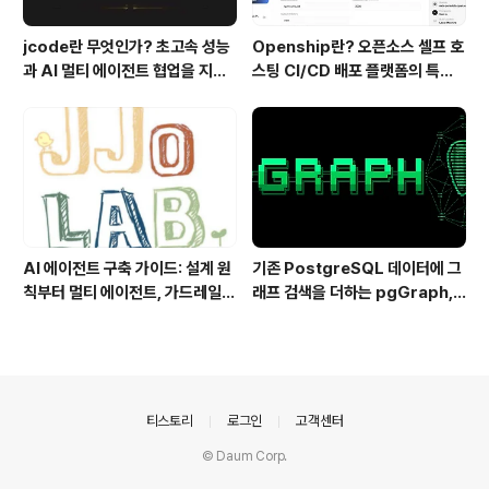
jcode란 무엇인가? 초고속 성능
Openship란? 오픈소스 셀프 호
과 AI 멀티 에이전트 협업을 지원
스팅 CI/CD 배포 플랫폼의 특징
하는 차세대 AI 코딩 도구
과 동작 방식
AI 에이전트 구축 가이드: 설계 원
기존 PostgreSQL 데이터에 그
칙부터 멀티 에이전트, 가드레일까
래프 검색을 더하는 pgGraph,
지 한 번에 이해하기
관계형 데이터의 그래프 탐색을 빠
르게 만드는 방법
의안내
티스토리
로그인
고객센터
© Daum Corp.