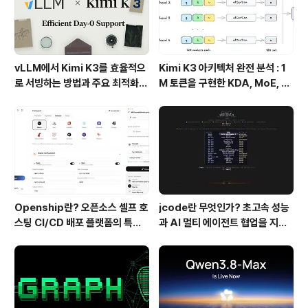
vLLM에서 Kimi K3를 효율적으
Kimi K3 아키텍처 완전 분석 : 1
로 서빙하는 방법과 주요 최적화
M 토큰을 구현한 KDA, MoE, Fl
기술
ashKDA 그리고 AgentENV의
핵심 기술
Openship란? 오픈소스 셀프 호
jcode란 무엇인가? 초고속 성능
스팅 CI/CD 배포 플랫폼의 특징
과 AI 멀티 에이전트 협업을 지원
과 동작 방식
하는 차세대 AI 코딩 도구