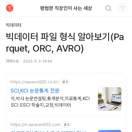
검색하기
평범한 직장인이 사는 세상
티스토리
빅데이터
빅데이터 파일 형식 알아보기(Pa
rquet, ORC, AVRO)
파파누보
2023. 5. 3. 14:44
https://sasworld20.co.kr/
광고
SCI,KCI 논문통계 전문
석,박사 논문컨설팅,통계분석,의료통계,KCI
SCI SSCI 학술지,교정,빅데이터
https://m.amaranth10.com
광고