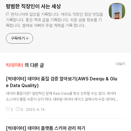
평범한 직장인이 사는 세상
IT 엔지니어에 일상을 기록합니다. 여의도 직장인 점심 맛집을
기록합니다. 좋은 책과 글을 기록합니다. 쉬운 금융 정보를 기
록합니다. 딸바보 아빠의 주말 계획을 기록 합니다.
구독하기
더보기
빅데이터
의 다른 글
[빅데이터] 데이터 품질 검증 알아보기(AWS Deequ & Glu
e Data Quality)
글 내용
데이터 품질이란? 일반적인 문제 Raw Data를 항상 신뢰할 수는 없다. 데이터
소스마다 품질 수준이 상이 하다. 대부분 데이터 레이크 설계시에 수집 데이터
의 통제 수준을 결정하지 않기 때문에 위 문제가 발생 가능 하다. 문제로 인해 발
2
0
2023. 4. 13.
생 가능한 이슈 누락된 값으로 인해 프로덕션 시스템에서 널이 아닌 값을 필요
로 하는 오류(NullPointerException)가 발생할 수 있습니다. 데이터 분포의
변화로 인해 머신 러닝 모델에서 예기치 않은 출력이 발생할 수 있습니다. 잘못
[빅데이터] 데이터 플랫폼 스키마 관리 하기
된 데이터의 집계는 잘못된 비즈니스 의사 결정으로 이어질 수 있습니다. 위 문