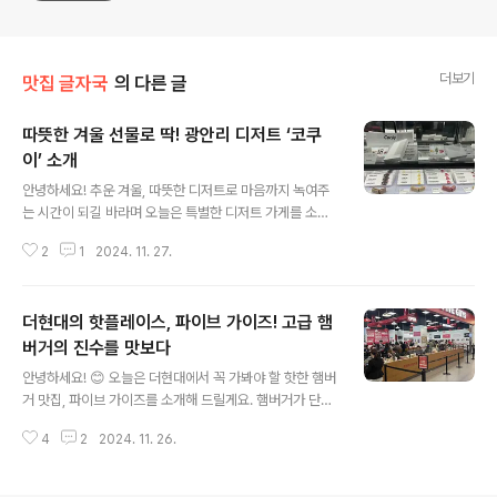
더보기
맛집 글자국
의 다른 글
따뜻한 겨울 선물로 딱! 광안리 디저트 ‘코쿠
이’ 소개
글 내용
안녕하세요! 추운 겨울, 따뜻한 디저트로 마음까지 녹여주
는 시간이 되길 바라며 오늘은 특별한 디저트 가게를 소개
해 드릴게요. 바로 광안리의 인기 디저트, 코쿠이입니다! 하
2
1
2024. 11. 27.
얀 눈 내리는 계절과 어울리는 달콤한 디저트를 함께 알아
볼까요? 😊1. 광안리 디저트 명소가 서울로!코쿠이는 광안
리에서 이미 인기 있는 디저트 가게로, 이제 서울 더현대백
더현대의 핫플레이스, 파이브 가이즈! 고급 햄
화점에서도 만나볼 수 있게 되었습니다. 특별한 날이나 기
념일에 선물하기 딱 좋은 코쿠이의 카라멜 샌드는 깔끔한
버거의 진수를 맛보다
글 내용
포장과 맛으로 받는 분에게도 큰 기쁨을 줄 거예요.특히, 더
안녕하세요! 😊 오늘은 더현대에서 꼭 가봐야 할 핫한 햄버
현대백화점 입점을 통해 광안리까지 가지 않아도 코쿠이를
거 맛집, 파이브 가이즈를 소개해 드릴게요. 햄버거가 단순
즐길 수 있으니 서울에서도 간편하게 만나보세요!2. 다양
한 패스트푸드가 아니라 고급스러운 요리로 자리 잡은 요
한 맛의 카라멜 샌드코쿠이의 대표 메뉴는 바로 카라멜 샌
4
2
2024. 11. 26.
즘, 파이브 가이즈는 그 흐름을 선도하는 곳인데요. 특히,
드인데요, 겉은 바삭하고 속은 촉촉..
더현대에 입점한 이후로 꾸준히 인기를 끌며 긴 대기줄로
도 유명했답니다. 이제는 비교적 기다림이 줄었으니 도전