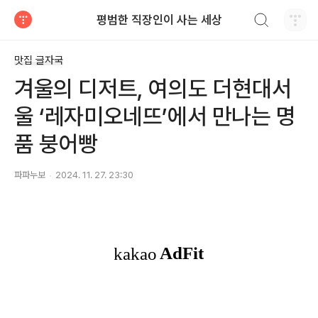
검색하기
평범한 직장인이 사는 세상
티스토리
맛집 글자국
겨울의 디저트, 여의도 더현대서
울 ‘레자미오네뜨’에서 만나는 명
품 붕어빵
파파누보
2024. 11. 27. 23:30