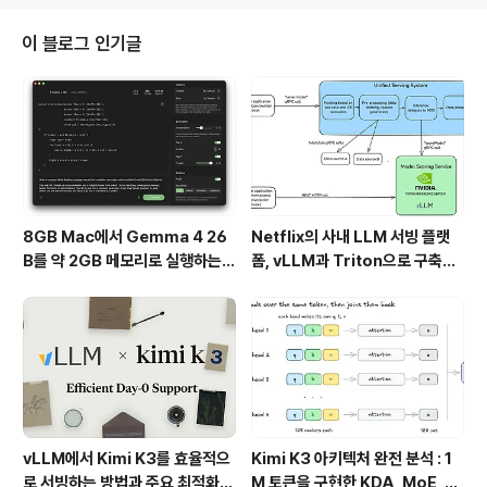
해 보셔도 좋을 것 같아요!파이브 가이즈의 매력 포인트1.
미국 정통 레시피, 고집스러운 맛의 비결창업자 제리 머렐
이 블로그 인기글
이 땅콩 기름에 튀긴 감자튀김에서 영감을 받아 모든 요리
에 땅콩 기름을 사용하는 것이 특징인데요.이 기름은 맛뿐
만 아니라 튀김의 바삭함과 고소함을 극대화시켜 줍니다.
그리고 무엇보다 감자튀김의 맛은 브랜드의 정체성이라 할
만큼 유명하답니다.2. 무제한 제공되는 ..
8GB Mac에서 Gemma 4 26
Netflix의 사내 LLM 서빙 플랫
B를 약 2GB 메모리로 실행하는 T
폼, vLLM과 Triton으로 구축한
urboFieldfare
프로덕션 운영 구조
vLLM에서 Kimi K3를 효율적으
Kimi K3 아키텍처 완전 분석 : 1
로 서빙하는 방법과 주요 최적화
M 토큰을 구현한 KDA, MoE, Fl