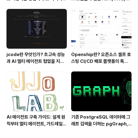
기술
ashKDA 그리고 AgentENV의
핵심 기술
jcode란 무엇인가? 초고속 성능
Openship란? 오픈소스 셀프 호
과 AI 멀티 에이전트 협업을 지원
스팅 CI/CD 배포 플랫폼의 특징
하는 차세대 AI 코딩 도구
과 동작 방식
AI 에이전트 구축 가이드: 설계 원
기존 PostgreSQL 데이터에 그
칙부터 멀티 에이전트, 가드레일까
래프 검색을 더하는 pgGraph,
지 한 번에 이해하기
관계형 데이터의 그래프 탐색을 빠
르게 만드는 방법