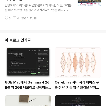
글 내용
이 땅콩 기름에 튀긴 감자튀김에서 영감을 받아 모든 요리
안녕하세요, 여러분! 🎄연말 분위기가 가득한 요즘, 여러분
에 땅콩 기름을 사용하는 것이 특징인데요.이 기름은 맛뿐
은 어떤 특별한 맛을 즐기고 계신가요? 오늘은 여의도 더현
만 아니라 튀김의 바삭함과 고소함을 극대화시켜 줍니다.
대 서울에서 느낄 수 있는 스페인 츄러스의 정취, 츄레리아
그리고 무엇보다 감자튀김의 맛은 브랜드의 정체성이라 할
5
4
2024. 11. 18.
산로만 더현대서울점을 소개합니다. 따끈한 츄러스와 달콤
만큼 유명하답니다.2. 무제한 제공되는 ..
한 초코 라떼로 올 연말을 더욱 특별하게 만들어보세요. 🍫
1. 스페인 바르셀로나의 맛을 그대로!츄레리아 산로만은 스
페인 바르셀로나에서 큰 사랑을 받고 있는 츄러스 전문점
입니다. 이곳에서는 바르셀로나 현지의 맛을 그대로 재현
이 블로그 인기글
한 츄러스를 맛볼 수 있는데요. 지하 1층, 조앤더주스 맞은
편에 위치해 있어 쉽게 찾으실 수 있습니다.특히 기본 츄러
스 메뉴인 츄로 꼰 쇼콜라떼는 초콜릿 소스와 츄러스의 완
벽한 조화를 자랑합니다. 바삭한 츄러스를 달콤한 초코 라
떼에 찍어 먹는 순간, 연말의 달..
8GB Mac에서 Gemma 4 26
Cerebras 사내 지식 베이스 구
B를 약 2GB 메모리로 실행하는 T
축 전략: 기존 업무 환경을 유지하
urboFieldfare
면서 AI 검색 시스템을 만든 방법