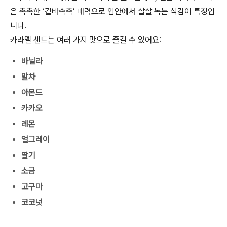
은 촉촉한 ‘겉바속촉’ 매력으로 입안에서 살살 녹는 식감이 특징입
니다.
카라멜 샌드는 여러 가지 맛으로 즐길 수 있어요:
바닐라
말차
아몬드
카카오
레몬
얼그레이
딸기
소금
고구마
코코넛