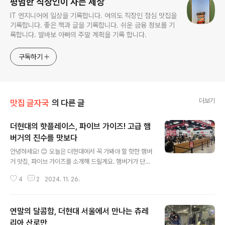
평범한 직장인이 사는 세상
IT 엔지니어에 일상을 기록합니다. 여의도 직장인 점심 맛집을
기록합니다. 좋은 책과 글을 기록합니다. 쉬운 금융 정보를 기
록합니다. 딸바보 아빠의 주말 계획을 기록 합니다.
구독하기
더보기
맛집 글자국
의 다른 글
더현대의 핫플레이스, 파이브 가이즈! 고급 햄
버거의 진수를 맛보다
글 내용
안녕하세요! 😊 오늘은 더현대에서 꼭 가봐야 할 핫한 햄버
거 맛집, 파이브 가이즈를 소개해 드릴게요. 햄버거가 단순
한 패스트푸드가 아니라 고급스러운 요리로 자리 잡은 요
4
2
2024. 11. 26.
즘, 파이브 가이즈는 그 흐름을 선도하는 곳인데요. 특히,
더현대에 입점한 이후로 꾸준히 인기를 끌며 긴 대기줄로
도 유명했답니다. 이제는 비교적 기다림이 줄었으니 도전
연말의 달콤함, 더현대 서울에서 만나는 츄레
해 보셔도 좋을 것 같아요!파이브 가이즈의 매력 포인트1.
미국 정통 레시피, 고집스러운 맛의 비결창업자 제리 머렐
리아 산로만