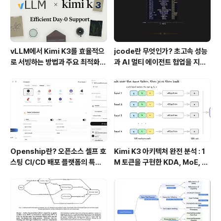
vLLM에서 Kimi K3를 효율적으
jcode란 무엇인가? 초고속 성능
로 서빙하는 방법과 주요 최적화
과 AI 멀티 에이전트 협업을 지원
기술
하는 차세대 AI 코딩 도구
Openship란? 오픈소스 셀프 호
Kimi K3 아키텍처 완전 분석 : 1
스팅 CI/CD 배포 플랫폼의 특징
M 토큰을 구현한 KDA, MoE, Fl
과 동작 방식
ashKDA 그리고 AgentENV의
핵심 기술