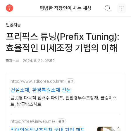
검색하기
평범한 직장인이 사는 세상
티스토리
인공지능
프리픽스 튜닝(Prefix Tuning):
효율적인 미세조정 기법의 이해
파파누보
2024. 8. 22. 09:52
http://www.lsdkorea.co.kr/m
광고
건설소재, 환경복원소재 전문
플랫형 다목적 집배수 파이프, 친환경투수포장재, 쿨링미스
트, 방근방초시트
https://free9.imweb.me/
광고
장애인운전보조장치 국내 기업 핸드컨