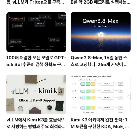
폼, vLLM과 Triton으로 구축한
B를 약 2GB 메모리로 실행하는 T
프로덕션 운영 구조
urboFieldfare
100배 저렴한 오픈 모델로 GPT-
Qwen3.8-Max, 16일 동안 스
5.6 Sol 수준의 검색 정확도 구현
스로 코딩했다: 265개 커밋이 보
하기
여준 AI 자율 개발의 현재
vLLM에서 Kimi K3를 효율적으
Kimi K3 아키텍처 완전 분석 : 1
로 서빙하는 방법과 주요 최적화
M 토큰을 구현한 KDA, MoE, Fl
기술
ashKDA 그리고 AgentENV의