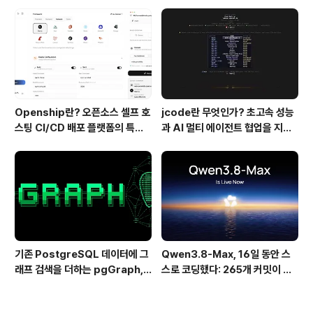
기술
ashKDA 그리고 AgentENV의
핵심 기술
Openship란? 오픈소스 셀프 호
jcode란 무엇인가? 초고속 성능
스팅 CI/CD 배포 플랫폼의 특징
과 AI 멀티 에이전트 협업을 지원
과 동작 방식
하는 차세대 AI 코딩 도구
기존 PostgreSQL 데이터에 그
Qwen3.8-Max, 16일 동안 스
래프 검색을 더하는 pgGraph,
스로 코딩했다: 265개 커밋이 보
관계형 데이터의 그래프 탐색을 빠
여준 AI 자율 개발의 현재
르게 만드는 방법