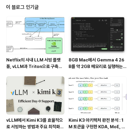
와 WebSocket의 주요 차이점HTTPHTTP는 전통적인
이 블로그 인기글
요청/응답(request/response) 패턴을 따릅니다. 이는
클라이언트가 요청을 보내고, 서버가 이에 응답하는 구조
로 이루어져 있습니다.장점:캐싱 지원: 자주 변경되지 않는
리소스에 대해 캐싱이 가능하여 성능을 최적화할 수 있습
니다.안..
Netflix의 사내 LLM 서빙 플랫
8GB Mac에서 Gemma 4 26
폼, vLLM과 Triton으로 구축한
B를 약 2GB 메모리로 실행하는 T
프로덕션 운영 구조
urboFieldfare
vLLM에서 Kimi K3를 효율적으
Kimi K3 아키텍처 완전 분석 : 1
로 서빙하는 방법과 주요 최적화
M 토큰을 구현한 KDA, MoE, Fl