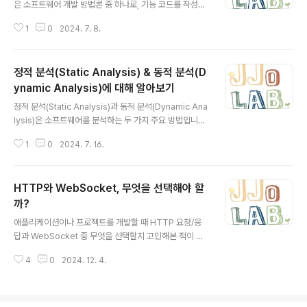
다.도메인 주도 설계의 주요 개념도메인(Domain): 소프트
은 소프트웨어 개발 방법론 중 하나로, 기능 코드를 작성하
웨어가 해결하고자 하는 문제 영역입니다. 예를 들어, 은행
기 전에 테스트 코드를 먼저 작성하는 방식입니다. TDD의
시스템의 경우 은행 업무 자체가 도메인이 됩니다.도메인
1
0
2024. 7. 8.
주된 목표는 코드의 품질을 높이고, 유지보수성을 개선하
모델(Domain Model): 도..
며, 버그를 줄이는 것입니다.테스트 작성 (Red 단계): 개발
자는 먼저 요구사항을 기반으로 소프트웨어의 특정 기능을
정적 분석(Static Analysis) & 동적 분석(D
테스트할 수 있는 단위 테스트(Unit Test)를 작성합니다.
이 단계에서는 아직 기능 코드가 작성되지 않았기 때문에
ynamic Analysis)에 대해 알아보기
글 내용
테스트는 실패(Red)합니다.코드 작성 (Green 단계): 테
정적 분석(Static Analysis)과 동적 분석(Dynamic Ana
스트가 실패한 것을 확인한 후, 테스트를 통과하기 위해 최
lysis)은 소프트웨어를 분석하는 두 가지 주요 방법입니다.
소한의 기능 코드를 작성합니다. 목표는 테스트를 성공적
이들 방법은 소프트웨어의 코드 품질, 보안성, 성능 등을 평
으로 통과시키는 것에 집중하는 것입니다. 이 단계가 끝나
1
0
2024. 7. 16.
가하는 데 사용됩니다.정적 분석(Static Analysis)정적
면 테..
분석은 프로그램을 실행하지 않고 코드 자체를 분석하는
방법입니다. 주로 소스 코드 또는 바이너리 코드를 대상으
HTTP와 WebSocket, 무엇을 선택해야 할
로 합니다. 주요 특징구분내용 코드 검사 코드의 문법, 스타
일, 잠재적 버그, 보안 취약점 등을 찾기 위해 사용됩니다.
까?
글 내용
이는 코드의 동작을 이해하지 않고도 가능한 일입니다. 도
애플리케이션이나 프로젝트를 개발할 때 HTTP 요청/응
구 사용 정적 분석을 수행하는 다양한 도구들이 있습니다.
답과 WebSocket 중 무엇을 선택할지 고민해본 적이 있
예를 들어, SonarQube, Coverity, PVS-Studio 등이
나요? 특히 Universal Windows Platform(UWP) 앱
있습니다. 자동화 정적 분석 도구는..
4
0
2024. 12. 4.
을 개발하거나 다양한 기술적 결정을 내려야 하는 상황이
라면 더더욱 헷갈릴 수 있습니다. 이 블로그에서는 HTTP
와 WebSocket의 차이를 비교하고, 각 기술에 적합한 상
황을 설명함으로써 여러분의 선택을 돕고자 합니다.HTTP