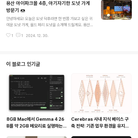
용산 아이파크몰 4층, 아기자기한 도넛 가게
찹쌀가루에 막걸리를 넣어 반죽한 뒤 기름에 지져 만들어
바삭하면서도 쫀득한 식감을 자랑하는 전통 한과인데요.
방문기 🍩
글 내용
이 전통적인 한과 위에 다양한 토핑을 얹어 현대적인 감각
안녕하세요! 오늘은 도넛 덕후라면 한 번쯤 가보고 싶은 귀
의 디저트로 재탄생시켰답니다.사과콤포트 개성주악: 졸여
여운 도넛 가게, 올드 페리 도넛을 소개해 드릴게요. 용산
만든 새콤달콤한 사과 콤포트를 얹어 상큼함을 더했어요.
아이파크몰 4층에 위치한 이곳은 아기자기한 분위기와 다
단호박 카스테라 인절미: 쌀 카스테라 고물을 묻힌 달달한
1
1
2024. 12. 30.
양한 도넛 메뉴로 방문객들의 마음을 사로잡고 있답니다.
단호박 인절미로 한입 베어 물면 부드러움과 ..
저와 함께 달콤한 도넛 세계로 떠나볼까요?🥯 1. 다양한 도
넛, 어떤 걸 고를지 고민돼요!올드 페리 도넛은 도넛의 종류
가 정말 다양해요. 입구에서 원하는 도넛 개수와 종류를 먼
저 말씀드리면, 예쁘게 포장해 주십니다.메뉴판을 보면 먹
이 블로그 인기글
고 싶은 게 정말 많아 고민될 수밖에 없죠! 아래는 대표적인
도넛 메뉴와 가격 정보입니다.티라미수 : 5,800원보스턴
크림 : 4,900원라즈베리 슈가볼 : 4,800원버터넛 : 3,70
0원우유 크림 도넛 브래드 : 3,900원크림 브륄레 : 4,70
0..
8GB Mac에서 Gemma 4 26
Cerebras 사내 지식 베이스 구
B를 약 2GB 메모리로 실행하는 T
축 전략: 기존 업무 환경을 유지하
urboFieldfare
면서 AI 검색 시스템을 만든 방법