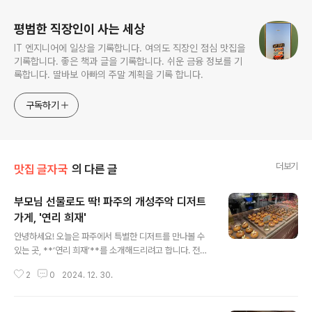
평범한 직장인이 사는 세상
IT 엔지니어에 일상을 기록합니다. 여의도 직장인 점심 맛집을
기록합니다. 좋은 책과 글을 기록합니다. 쉬운 금융 정보를 기
록합니다. 딸바보 아빠의 주말 계획을 기록 합니다.
구독하기
더보기
맛집 글자국
의 다른 글
부모님 선물로도 딱! 파주의 개성주악 디저트
가게, '연리 희재'
글 내용
안녕하세요! 오늘은 파주에서 특별한 디저트를 만나볼 수
있는 곳, **‘연리 희재’**를 소개해드리려고 합니다. 전통
한과를 현대적으로 재해석한 개성주악과 다양한 디저트를
2
0
2024. 12. 30.
선보이는 이곳은 선물용으로도 인기가 많답니다. 연리 희
재의 매력을 함께 알아볼까요?1. 전통 한과를 현대적으로
재해석한 디저트연리 희재의 대표 메뉴는 개성주악입니다.