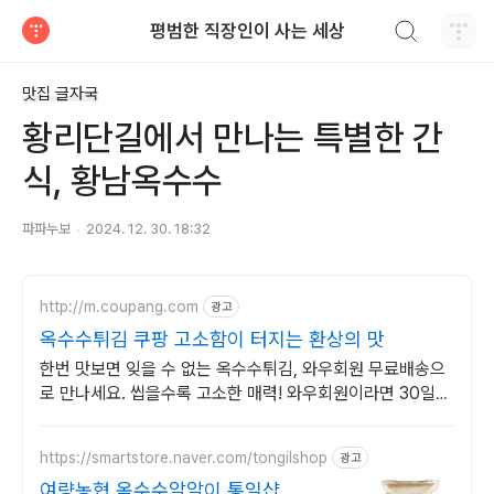
검색하기
평범한 직장인이 사는 세상
티스토리
맛집 글자국
황리단길에서 만나는 특별한 간
식, 황남옥수수
파파누보
2024. 12. 30. 18:32
http://m.coupang.com
광고
옥수수튀김 쿠팡 고소함이 터지는 환상의 맛
한번 맛보면 잊을 수 없는 옥수수튀김, 와우회원 무료배송으
로 만나세요. 씹을수록 고소한 매력! 와우회원이라면 30일
무료반품으로 부담 없이.
https://smartstore.naver.com/tongilshop
광고
여량농협 옥수수알알이 통일샵