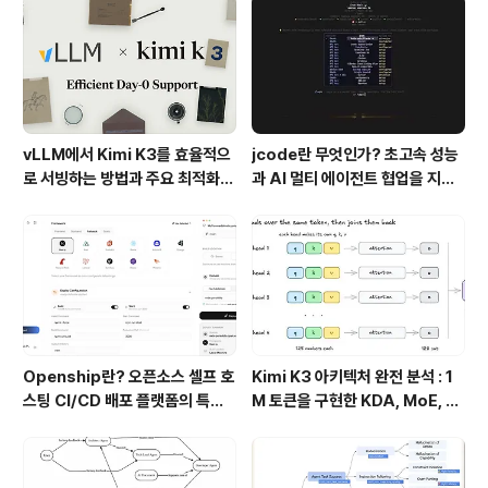
vLLM에서 Kimi K3를 효율적으
jcode란 무엇인가? 초고속 성능
로 서빙하는 방법과 주요 최적화
과 AI 멀티 에이전트 협업을 지원
기술
하는 차세대 AI 코딩 도구
Openship란? 오픈소스 셀프 호
Kimi K3 아키텍처 완전 분석 : 1
스팅 CI/CD 배포 플랫폼의 특징
M 토큰을 구현한 KDA, MoE, Fl
과 동작 방식
ashKDA 그리고 AgentENV의
핵심 기술