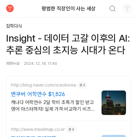
검색하기
평범한 직장인이 사는 세상
티스토리
잡학다식
Insight - 데이터 고갈 이후의 AI:
추론 중심의 초지능 시대가 온다
파파누보
2024. 12. 18. 11:40
http://blog.naver.com/vceckorea
광고
밴쿠버 어학연수 $1,826
캐나다 어학연수 2달 학비 초특가 할인 받고
영어 마스터하자! 실제 가격 비교하기 비즈니
스, 호텔경영, UI/UX, 웹 개발, 디지털 마케
팅, 유아교육 코업 등등
http://www.travelmap.co.kr
광고