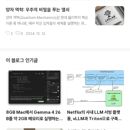
드를 주제별로 정리하고, 각 트렌드가 비즈니스에 어떤 영
양자 역학: 우주의 비밀을 푸는 열쇠
향을 미칠 수 있는지 살펴보겠습니다.AI: 기회와 리스크를
글 내용
함께 고려해야 할 인공지능 트렌드1. Agentic AI설명: 사
양자 역학(Quantum Mechanics)은 현대 물리학의 핵심
용자가 설정한 목표를 달성하기 위해 스스로 계획하고 행
이론 중 하나로, 매우 작은 입자들의 세계를 설명하는 과학
동하는 자율형 AI.비즈니스 혜택: 가상 에이전트를 통해 사
입니다. 우리가 매일 접하는 세상은 고전 역학, 즉 뉴턴의
람과 기존 애플리케이션의 업무를 보조 및 증강.도전 과제:
2
0
2024. 12. 12.
법칙으로 대부분 설명할 수 있지만, 원자나 전자와 같은 미
AI가 사용자와 제공자의 의도에 맞게 작동하도록 강력한
시 세계에서는 전혀 다른 법칙이 적용됩니다. 바로 이 미시
가드레..
세계를 이해하는 데 필요한 것이 양자 역학입니다.양자 역
학의 탄생19세기 말, 과학자들은 빛과 물질의 성질을 연구
하면서 기존의 고전 물리학으로는 설명할 수 없는 현상들
이 블로그 인기글
을 발견했습니다. 특히, 흑체 복사 문제와 광전 효과는 물리
학의 새로운 패러다임을 요구하게 만들었습니다.흑체 복사
문제: 고전 물리학으로는 물체가 열을 받을 때 방출하는 에
너지의 분포를 설명할 수 없었습니다. 이를 해결하기 위해
막스 플랑크는 에너..
8GB Mac에서 Gemma 4 26
Netflix의 사내 LLM 서빙 플랫
B를 약 2GB 메모리로 실행하는 T
폼, vLLM과 Triton으로 구축한
urboFieldfare
프로덕션 운영 구조