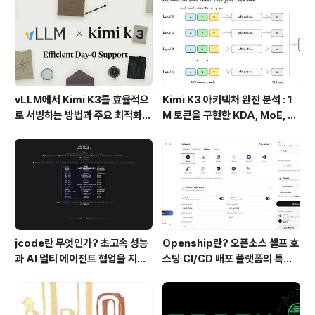
vLLM에서 Kimi K3를 효율적으
Kimi K3 아키텍처 완전 분석 : 1
로 서빙하는 방법과 주요 최적화
M 토큰을 구현한 KDA, MoE, Fl
기술
ashKDA 그리고 AgentENV의
핵심 기술
jcode란 무엇인가? 초고속 성능
Openship란? 오픈소스 셀프 호
과 AI 멀티 에이전트 협업을 지원
스팅 CI/CD 배포 플랫폼의 특징
하는 차세대 AI 코딩 도구
과 동작 방식