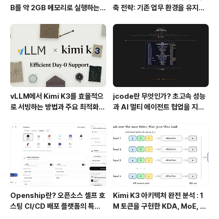
B를 약 2GB 메모리로 실행하는 T
축 전략: 기존 업무 환경을 유지하
urboFieldfare
면서 AI 검색 시스템을 만든 방법
vLLM에서 Kimi K3를 효율적으
jcode란 무엇인가? 초고속 성능
로 서빙하는 방법과 주요 최적화
과 AI 멀티 에이전트 협업을 지원
기술
하는 차세대 AI 코딩 도구
Openship란? 오픈소스 셀프 호
Kimi K3 아키텍처 완전 분석 : 1
스팅 CI/CD 배포 플랫폼의 특징
M 토큰을 구현한 KDA, MoE, Fl
과 동작 방식
ashKDA 그리고 AgentENV의