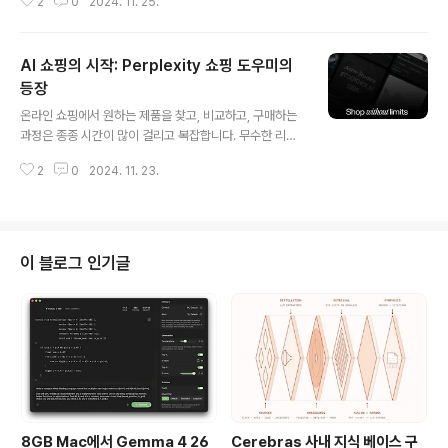
2
0
2024. 11. 25.
이전트는 특정 작업을 수행하도록 설계된 자율 소프트웨어
프로그램으로, 멀티 에이전트 시스템은 여러 AI 에이전트
가 협력하여 복잡한 문제를 해결하는 구조입니다. 이러한
AI 쇼핑의 시작: Perplexity 쇼핑 도우미의
시스템은 개별 에이전트의 능력을 통합하여 보다 복잡한
문제를 효과적으로 해결할 수 있는 강력한 접근법으로 간
등장
글 내용
주됩니다.최근 다양한 AI 에이전트 및 멀티 에이전트 시스
온라인 쇼핑에서 원하는 제품을 찾고, 비교하고, 구매하는
템을 지원하는 툴과 프레임워크가 개발됨에 따라, AI의 가
과정은 종종 시간이 많이 걸리고 복잡합니다. 무수한 리뷰
능성은 더욱 확대되고 있습니다. 이러한 프레임워크들은 A
와 선택지 속에서 자신에게 가장 잘 맞는 제품을 찾기 위해
I 에이전트 간 협력을 보다 쉽게 구현할 수 있도록 지원하
2
0
2024. 11. 23.
우리는 많은 시간과 노력을 들여야 하죠. 그러나 인공지능
며, 다양한 산업 분야에서의 활용 가능..
(AI)의 도입으로 이러한 쇼핑 과정이 근본적으로 변화할 수
있는 새로운 시대가 열리고 있습니다.Perplexity는 AI 기
술을 기반으로 한 새로운 쇼핑 도우미 기능을 출시하여, 소
비자들이 더욱 빠르고 간편하게 쇼핑할 수 있는 경험을 제
이 블로그 인기글
공합니다. 이 기능은 단순한 검색을 넘어, 구매까지 한 번에
연결되는 통합 쇼핑 경험을 가능하게 합니다. 이번 출시로
AI가 온라인 쇼핑에 가져올 변화와 그 기대되는 영향력에
대해 살펴보겠습니다.AI 쇼핑의 주요 기능들1. 원클릭 체크
아웃 - "B..
8GB Mac에서 Gemma 4 26
Cerebras 사내 지식 베이스 구