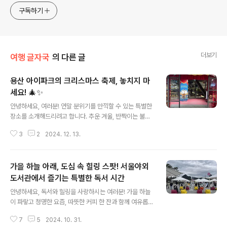
구독하기
더보기
여행 글자국
의 다른 글
용산 아이파크의 크리스마스 축제, 놓치지 마
세요! 🎄✨
글 내용
안녕하세요, 여러분! 연말 분위기를 만끽할 수 있는 특별한
장소를 소개해드리려고 합니다. 추운 겨울, 반짝이는 불빛
과 크리스마스 장식들로 가득 찬 공간에서 사랑하는 사람
3
2
2024. 12. 13.
들과 따뜻한 시간을 보내고 싶다면, 용산 아이파크의 크리
스마스 축제를 추천합니다.이 행사는 가족, 연인, 아이들과
함께하기에 딱 좋은 곳인데요. 그럼 용산 아이파크에서 진
가을 하늘 아래, 도심 속 힐링 스팟! 서울야외
행 중인 크리스마스 축제의 매력을 하나씩 알아볼까요?🎄
트윙클리 더 테라스: 환상적인 크리스마스 분위기용산 아
도서관에서 즐기는 특별한 독서 시간
글 내용
이파크의 **4층 더 테라스(Twinkly The Terrace)**
안녕하세요, 독서와 힐링을 사랑하시는 여러분! 가을 하늘
는 크리스마스를 테마로 한 아름다운 공간으로 꾸며졌습니
이 파랗고 청명한 요즘, 따뜻한 커피 한 잔과 함께 여유롭게
다.장소의 특징: 반짝이는 전구들과 대형 트리, 귀여운 토끼
책을 읽기에 더없이 좋은 계절입니다. 마음이 따뜻해지고
와 선물 트리 컨셉의 장식들이 곳곳에 있어 어디에서 사진
7
5
2024. 10. 31.
차분해지는 이 계절, 서울 도심 속에서도 자연과 독서를 동