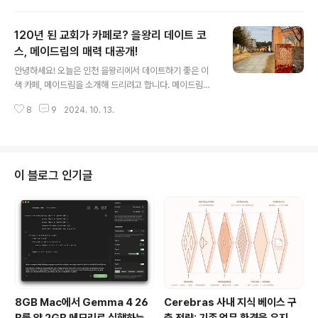
을 찍어도 완벽한 연말 분위..
시에 즐길 수 있는 곳이 있습니다. 오늘은 서울야외도서관
의 매력을 소개해 드리려고 합니다. 4월부터 11월까지 운
120년 된 교회가 카페로? 을왕리 데이트 코
영되는 서울야외도서관은 특히 광화문 책마당에서 많은 사
랑을 받고 있습니다. 한적한 도심 속에서 책도 읽고, 하늘을
스, 메이드림의 매력 대공개!
글 내용
보며 누워 쉴 수 있는 멋진 공간, 함께 살펴볼까요?1. 광화
안녕하세요! 오늘은 인천 을왕리에서 데이트하기 좋은 이
문에서 펼쳐지는 도심 속 책마당서울야외도서관의 가장 매
색 카페, 메이드림을 소개해 드리려고 합니다. 메이드림은
력적인 공간은 바로 광화문 책마당입니다. 고층 건물들이
왕산해수욕장 근처에 위치한 독특한 카페로, 120년 된 교
늘어선 광화문 한복판에 자리 잡은 책마당에서는 도심 속
8
9
2024. 10. 13.
회를 개조한 공간이라 이색적인 분위기를 느낄 수 있습니
에서도 여유롭게 독서를 즐길 수 ..
다. 인천 데이트 코스로 고민 중이시라면, 메이드림을 한 번
방문해보세요. 그럼 메이드림의 매력을 자세히 살펴볼까
요?1. 120년 된 교회를 개조한 독특한 인테리어메이드림
은 단순한 카페가 아닙니다. 120년 된 교회를 개조하여 만
이 블로그 인기글
들어진 카페로, 층마다 서로 다른 분위기의 공간을 제공합
니다. 나무 조형물과 푸른 숲속에 있는 듯한 공간은 자연과
의 조화를 느끼게 해주고, 지하 공간에서는 물 흐르는 소리
가 들려 마치 깊은 동굴에 들어온 듯한 신비로운 느낌을 줍
니다. 한 번 들어가면 시간이 어떻..
8GB Mac에서 Gemma 4 26
Cerebras 사내 지식 베이스 구
B를 약 2GB 메모리로 실행하는 T
축 전략: 기존 업무 환경을 유지하