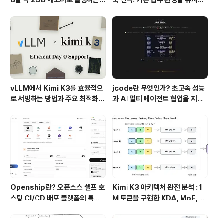
urboFieldfare
면서 AI 검색 시스템을 만든 방법
vLLM에서 Kimi K3를 효율적으
jcode란 무엇인가? 초고속 성능
로 서빙하는 방법과 주요 최적화
과 AI 멀티 에이전트 협업을 지원
기술
하는 차세대 AI 코딩 도구
Openship란? 오픈소스 셀프 호
Kimi K3 아키텍처 완전 분석 : 1
스팅 CI/CD 배포 플랫폼의 특징
M 토큰을 구현한 KDA, MoE, Fl
과 동작 방식
ashKDA 그리고 AgentENV의