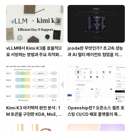
urboFieldfare
프로덕션 운영 구조
vLLM에서 Kimi K3를 효율적으
jcode란 무엇인가? 초고속 성능
로 서빙하는 방법과 주요 최적화
과 AI 멀티 에이전트 협업을 지원
기술
하는 차세대 AI 코딩 도구
Kimi K3 아키텍처 완전 분석 : 1
Openship란? 오픈소스 셀프 호
M 토큰을 구현한 KDA, MoE, Fl
스팅 CI/CD 배포 플랫폼의 특징
ashKDA 그리고 AgentENV의
과 동작 방식
핵심 기술