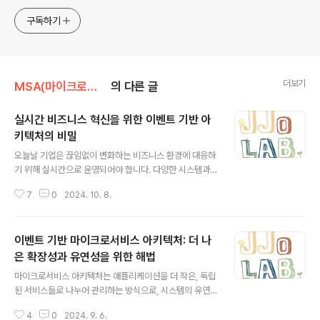
구독하기
더보기
MSA(마이크로서비스)
의 다른 글
실시간 비즈니스 혁신을 위한 이벤트 기반 아
키텍처의 비밀
글 내용
오늘날 기업은 끊임없이 변화하는 비즈니스 환경에 대응하
기 위해 실시간으로 운영되어야 합니다. 다양한 시스템과
애플리케이션이 온프레미스, 클라우드, IoT와 같은 여러
7
0
2024. 10. 8.
환경에서 실행되며, 이를 효과적으로 연결하기 위해서는
'이벤트 기반 아키텍처(Event-Driven Architecture, E
DA)'가 필수적입니다. 이번 블로그에서는 EDA의 개념과
이벤트 기반 마이크로서비스 아키텍처: 더 나
이를 구현하기 위한 구체적인 단계에 대해 알아보겠습니
다.이벤트 기반 아키텍처란 무엇인가?이벤트 기반 아키텍
은 확장성과 유연성을 위한 해법
글 내용
처는 애플리케이션과 마이크로서비스가 '이벤트'를 중심으
마이크로서비스 아키텍처는 애플리케이션을 더 작은, 독립
로 상호작용할 수 있도록 지원하는 엔터프라이즈 아키텍처
된 서비스들로 나누어 관리하는 방식으로, 시스템의 유연
의 한 형태입니다. 여기서 '이벤트'란 시스템 내에서 발생하
성과 확장성을 높이는 데 중점을 둡니다. 이 중에서도 이벤
는 변화, 예를 들어 새로운 주문, 데이터 변경, 시스템 상태
4
0
2024. 9. 6.
트 기반(Event-Driven) 마이크로서비스 아키텍처는 빠