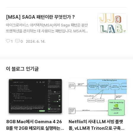
업데이트 등을 의미합니다...
르게 성장하는 트렌드 중 하나로, 실시간 데이터 처리를 필
요로 하는 다양한 분야에서 큰 주목을 받고 있습니다. 이번
[MSA] SAGA 패턴이란 무엇인가 ?
블로그에서는 이벤트 기반 마이크로서비스의 주요 개념과
글 내용
기존 아키텍처와의 차별점, 그리고 이를 도입했을 때의 장
마이크로서비스 아키텍처(MSA)에서 Saga 패턴은 분산
점에 대해 설명하겠습니다.1. 이벤트 기반 마이크로서비스
트랜잭션을 관리하는 데 사용되는 패턴입니다. MSA에서
아키텍처의 주요 개념이벤트 기반 마이크로서비스는 **이
는 여러 마이크로서비스가 독립적으로 배포되고 관리되기
벤트(event)**라는 데이터를 트리거로 하여 마이크로서
1
0
2024. 6. 14.
때문에 전통적인 데이터베이스 트랜잭션 관리 기법을 적용
비스들이 서로 통신하고 상호작용하는 아키텍처입니다.핵
하기 어렵습니다. 이러한 환경에서 Saga 패턴은 트랜잭션
심 개념:이벤트(Event): 상태의 변화..
의 일관성을 유지하는 데 중요한 역할을 합니다.SAGA 패
턴 개념Saga 패턴은 일련의 로컬 트랜잭션으로 구성된 분
산 트랜잭션을 의미합니다. 각 로컬 트랜잭션은 하나의 마
이 블로그 인기글
이크로서비스에 의해 수행되며, 모든 로컬 트랜잭션이 성
공적으로 완료되면 전체 트랜잭션이 성공한 것으로 간주됩
니다. 만약 어떤 로컬 트랜잭션이 실패하면, 이전에 완료된
모든 트랜잭션을 취소하기 위해 보상 작업(compensatin
g transaction)이 실행됩니다...
8GB Mac에서 Gemma 4 26
Netflix의 사내 LLM 서빙 플랫
B를 약 2GB 메모리로 실행하는 T
폼, vLLM과 Triton으로 구축한