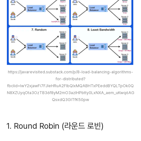
https://javarevisited.substack.com/p/8-load-balancing-algorithms-
for-distributed?
fbclid=IwY2xjawFi7FJleHRuA2FlbQIxMQABHTxPEeddBYQLTpOk0Q
N8XZUyqOta3OzTB36f8yM2mO3azIHPbtty0LxNXA_aem_uKwq6AG
QsxdQ3GITfK50pw
1. Round Robin (라운드 로빈)