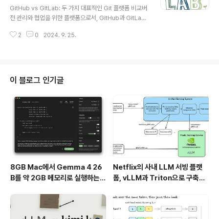
수 있습니다.Git의 주요 특징 및 장점스냅샷 기반의 데이터
GitHub vs GitLab: 두 가지 대표적인 Git 플랫폼 비교버
저장 방식대부분의 다른 버전 관리 시스템은 파일의 변경
전 관리와 협업을 위한 플랫폼으로서, GitHub과 GitLab
내역을 기록하는 방식으로 데이터를 저장합니다. 그러나 G
은 많은 개발자들과 기업들 사이에서 널리 사용됩니다. 두
it은 스냅샷 기반으로 데이터를 저장하여, 프로젝트의 특
2
0
2024. 9. 25.
서비스는 모두 Git을 기반으로 하지만, 제공하는 방식과 기
정..
능 면에서 차이가 있습니다. 이번 포스팅에서는 GitHub과
GitLab의 주요 특징과 차이점, 그리고 각각의 도입 시 장
단점을 비교해 보겠습니다.GitHub: SaaS로서의 장점과
기업 도입 시 주의 사항GitHub은 클라우드 기반의 SaaS
이 블로그 인기글
(Software as a Service) 플랫폼으로, 사용자가 별도의
서버를 관리할 필요 없이 손쉽게 소프트웨어 프로젝트를
관리할 수 있는 환경을 제공합니다.GitHub의 장점손쉬운
클라우드 관리GitHub은 클라우드에..
8GB Mac에서 Gemma 4 26
Netflix의 사내 LLM 서빙 플랫
B를 약 2GB 메모리로 실행하는 T
폼, vLLM과 Triton으로 구축한
urboFieldfare
프로덕션 운영 구조