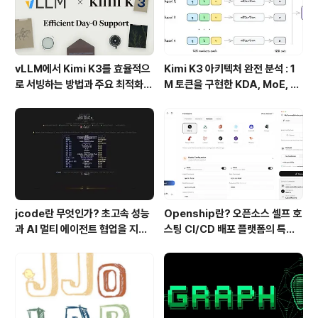
vLLM에서 Kimi K3를 효율적으
Kimi K3 아키텍처 완전 분석 : 1
로 서빙하는 방법과 주요 최적화
M 토큰을 구현한 KDA, MoE, Fl
기술
ashKDA 그리고 AgentENV의
핵심 기술
jcode란 무엇인가? 초고속 성능
Openship란? 오픈소스 셀프 호
과 AI 멀티 에이전트 협업을 지원
스팅 CI/CD 배포 플랫폼의 특징
하는 차세대 AI 코딩 도구
과 동작 방식