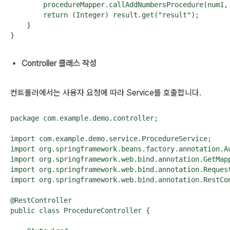
        procedureMapper.callAddNumbersProcedure(num1, 
        return (Integer) result.get("result");

    }

}
Controller 클래스 작성
컨트롤러에서는 사용자 요청에 따라 Service를 호출합니다.
package com.example.demo.controller;

import com.example.demo.service.ProcedureService;

import org.springframework.beans.factory.annotation.Au
import org.springframework.web.bind.annotation.GetMapp
import org.springframework.web.bind.annotation.Request
import org.springframework.web.bind.annotation.RestCon
@RestController

public class ProcedureController {
