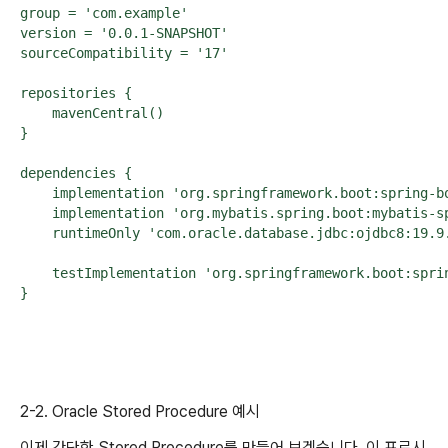
group = 'com.example'

version = '0.0.1-SNAPSHOT'

sourceCompatibility = '17'

repositories {

    mavenCentral()

}

dependencies {

    implementation 'org.springframework.boot:spring-bo
    implementation 'org.mybatis.spring.boot:mybatis-
    runtimeOnly 'com.oracle.database.jdbc:ojdbc8:19.
    testImplementation 'org.springframework.boot:sprin
}
2-2. Oracle Stored Procedure 예시
이제 간단한 Stored Procedure를 만들어 보겠습니다. 이 프로시