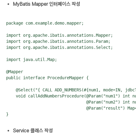
MyBatis Mapper 인터페이스 작성
package com.example.demo.mapper;

import org.apache.ibatis.annotations.Mapper;

import org.apache.ibatis.annotations.Param;

import org.apache.ibatis.annotations.Select;

import java.util.Map;

@Mapper

public interface ProcedureMapper {

    @Select("{ CALL ADD_NUMBERS(#{num1, mode=IN, jdbc
    void callAddNumbersProcedure(@Param("num1") int nu
                                 @Param("num2") int nu
                                 @Param("result") Map<
}
Service 클래스 작성