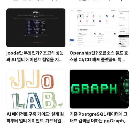
기술
ashKDA 그리고 AgentENV의
핵심 기술
jcode란 무엇인가? 초고속 성능
Openship란? 오픈소스 셀프 호
과 AI 멀티 에이전트 협업을 지원
스팅 CI/CD 배포 플랫폼의 특징
하는 차세대 AI 코딩 도구
과 동작 방식
AI 에이전트 구축 가이드: 설계 원
기존 PostgreSQL 데이터에 그
칙부터 멀티 에이전트, 가드레일까
래프 검색을 더하는 pgGraph,
지 한 번에 이해하기
관계형 데이터의 그래프 탐색을 빠
르게 만드는 방법