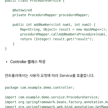
public class ProcedureService {

    @Autowired

    private ProcedureMapper procedureMapper;

    public int addNumbers(int num1, int num2) {

        Map<String, Object> result = new HashMap<>();

        procedureMapper.callAddNumbersProcedure(num1, 
        return (Integer) result.get("result");

    }

}
Controller 클래스 작성
컨트롤러에서는 사용자 요청에 따라 Service를 호출합니다.
package com.example.demo.controller;

import com.example.demo.service.ProcedureService;

import org.springframework.beans.factory.annotation.Au
import org.springframework.web.bind.annotation.GetMapp