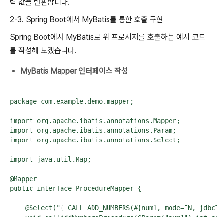
력 값을 반환합니다.
2-3. Spring Boot에서 MyBatis를 통한 호출 구현
Spring Boot에서 MyBatis로 위 프로시저를 호출하는 예시 코드
를 작성해 보겠습니다.
MyBatis Mapper 인터페이스 작성
package com.example.demo.mapper;

import org.apache.ibatis.annotations.Mapper;

import org.apache.ibatis.annotations.Param;

import org.apache.ibatis.annotations.Select;

import java.util.Map;

@Mapper

public interface ProcedureMapper {

    @Select("{ CALL ADD_NUMBERS(#{num1, mode=IN, jdbc