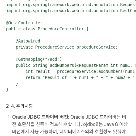
import org.springframework.web.bind.annotation.Request
import org.springframework.web.bind.annotation.RestCon
@RestController

public class ProcedureController {

    @Autowired

    private ProcedureService procedureService;

    @GetMapping("/add")

    public String addNumbers(@RequestParam int num1, @
        int result = procedureService.addNumbers(num1,
        return "Result of " + num1 + " + " + num2 + " 
    }

}
2-4. 주의사항
Oracle JDBC 드라이버 버전
: Oracle JDBC 드라이버는 버
전 호환성을 신중히 검토해야 합니다. ojdbc8는 Java 8 이상
버전에서 사용 가능하며, 데이터베이스와의 호환성도 맞춰야