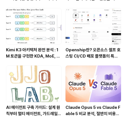
기술
하는 차세대 AI 코딩 도구
Kimi K3 아키텍처 완전 분석 : 1
Openship란? 오픈소스 셀프 호
M 토큰을 구현한 KDA, MoE, Fl
스팅 CI/CD 배포 플랫폼의 특징
ashKDA 그리고 AgentENV의
과 동작 방식
핵심 기술
AI 에이전트 구축 가이드: 설계 원
Claude Opus 5 vs Claude F
칙부터 멀티 에이전트, 가드레일까
able 5 비교 분석, 절반의 비용으
지 한 번에 이해하기
로 어디까지 가능할까?