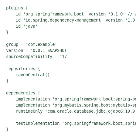
plugins {

    id 'org.springframework.boot' version '3.1.0'
    id 'io.spring.dependency-management' version '1.0.
    id 'java'

}

group = 'com.example'

version = '0.0.1-SNAPSHOT'

sourceCompatibility = '17'

repositories {

    mavenCentral()

}

dependencies {

    implementation 'org.springframework.boot:spring-bo
    implementation 'org.mybatis.spring.boot:mybatis-
    runtimeOnly 'com.oracle.database.jdbc:ojdbc8:19.
    testImplementation 'org.springframework.boot:sprin
}