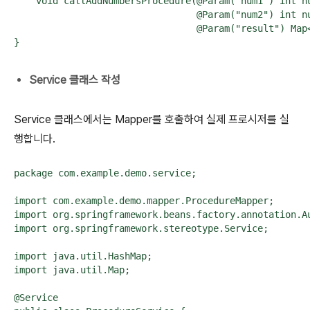
    void callAddNumbersProcedure(@Param("num1") int nu
                                 @Param("num2") int nu
                                 @Param("result") Map<
}
Service 클래스 작성
Service 클래스에서는 Mapper를 호출하여 실제 프로시저를 실
행합니다.
package com.example.demo.service;

import com.example.demo.mapper.ProcedureMapper;

import org.springframework.beans.factory.annotation.Au
import org.springframework.stereotype.Service;

import java.util.HashMap;

import java.util.Map;

@Service
