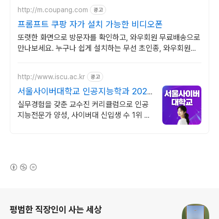
http://m.coupang.com
광고
프롬프트 쿠팡 자가 설치 가능한 비디오폰
또렷한 화면으로 방문자를 확인하고, 와우회원 무료배송으로
만나보세요. 누구나 쉽게 설치하는 무선 초인종, 와우회원
5% 캐시적립 혜택!
http://www.iscu.ac.kr
광고
서울사이버대학교 인공지능학과 2026
가을학기 신편입생
실무경험을 갖춘 교수진 커리큘럼으로 인공
지능전문가 양성, 사이버대 신입생 수 1위 장
학금 지급 1위, 학사 석사 박사 온라인복수학
위까지
(새창열림)
로그 정보
평범한 직장인이 사는 세상