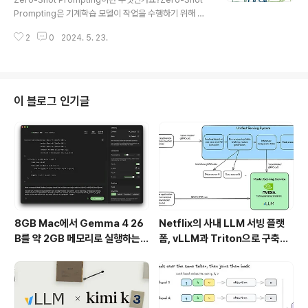
지: 모델이 특정 스타일이나 형식을 일관되게 유지해야 할
Prompting은 기계학습 모델이 작업을 수행하기 위해 특
때.Few-Shot Prompting의 구조Few-Shot Prompti
정한 학습 데이터를 필요로 하지 않는 방법론입니다. 대신
ng은 일반적으로 다음과 같은 구조를 ..
2
0
2024. 5. 23.
에, 모델에게 작업을 수행하는 방법에 대한 지침 또는 프롬
프트를 제공함으로써 모델이 작업을 수행할 수 있도록 유
도합니다.어떻게 작동하나요?Zero-Shot Prompting은
사용자가 모델에게 작업을 수행하기 위한 프롬프트를 제공
하는 방식으로 작동합니다. 이 프롬프트는 일반적으로 작
이 블로그 인기글
업에 대한 설명이나 명령, 질문 등의 형태를 가지며, 모델은
이를 해석하여 작업을 수행하고 결과를 생성합니다.어떤
작업에 적용될 수 있나요?Zero-Shot Prompting은 다
양한 자연어처리 작업에 적용될 수 있습니다. 예를 들어, 기
계번역, ..
8GB Mac에서 Gemma 4 26
Netflix의 사내 LLM 서빙 플랫
B를 약 2GB 메모리로 실행하는 T
폼, vLLM과 Triton으로 구축한
urboFieldfare
프로덕션 운영 구조