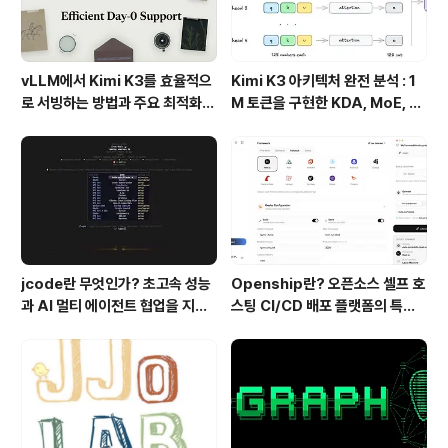
vLLM에서 Kimi K3를 효율적으
Kimi K3 아키텍처 완전 분석 : 1
로 서빙하는 방법과 주요 최적화
M 토큰을 구현한 KDA, MoE, Fl
기술
ashKDA 그리고 AgentENV의
핵심 기술
jcode란 무엇인가? 초고속 성능
Openship란? 오픈소스 셀프 호
과 AI 멀티 에이전트 협업을 지원
스팅 CI/CD 배포 플랫폼의 특징
하는 차세대 AI 코딩 도구
과 동작 방식