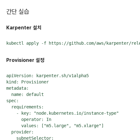
간단 실습
Karpenter 설치
kubectl apply -f https://github.com/aws/karpenter/rel
Provisioner 설정
apiVersion: karpenter.sh/v1alpha5

kind: Provisioner

metadata:

  name: default

spec:

  requirements:

    - key: "node.kubernetes.io/instance-type"

      operator: In

      values: ["m5.large", "m5.xlarge"]

  provider:

    subnetSelector:
