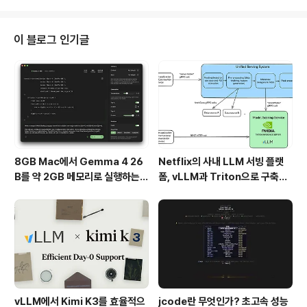
른 포트나 여러 포트에 매핑하여 액세스를 더욱 용이..
공하며, 데이터의 변환, 필터링, 라우팅 등 다양한 로그 처리 작업을 수행할 수
있습니다. 구성 및 설정: Fluentd는 비교적 복잡한 설정을 가지고 있어 초기 학
습 곡선이 조금 높을 수 있습니다. 그러나 유연성이 뛰어나고 복잡한 환경에 적
이 블로그 인기글
합합니다. 리소스 사용량: Fluentd는 일반..
8GB Mac에서 Gemma 4 26
Netflix의 사내 LLM 서빙 플랫
B를 약 2GB 메모리로 실행하는 T
폼, vLLM과 Triton으로 구축한
urboFieldfare
프로덕션 운영 구조
vLLM에서 Kimi K3를 효율적으
jcode란 무엇인가? 초고속 성능