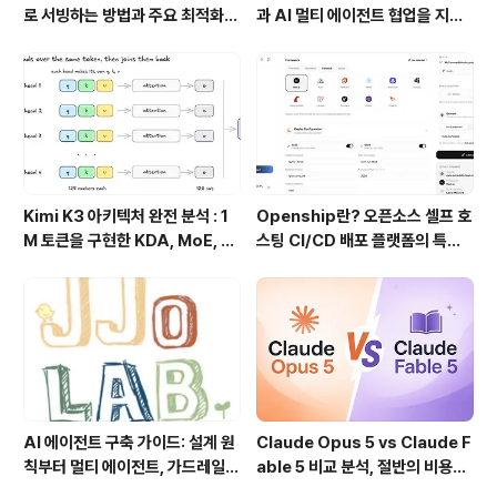
로 서빙하는 방법과 주요 최적화
과 AI 멀티 에이전트 협업을 지원
기술
하는 차세대 AI 코딩 도구
Kimi K3 아키텍처 완전 분석 : 1
Openship란? 오픈소스 셀프 호
M 토큰을 구현한 KDA, MoE, Fl
스팅 CI/CD 배포 플랫폼의 특징
ashKDA 그리고 AgentENV의
과 동작 방식
핵심 기술
AI 에이전트 구축 가이드: 설계 원
Claude Opus 5 vs Claude F
칙부터 멀티 에이전트, 가드레일까
able 5 비교 분석, 절반의 비용으
지 한 번에 이해하기
로 어디까지 가능할까?