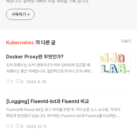
록합니다. 딸바보 아빠의 주말 계획을 기록 합니다.
구독하기
더보기
Kubernetes
의 다른 글
Docker Proxy란 무엇인가?
글 내용
도커 프록시는 도커 컨테이너가 외부 인터넷에 접근할 때
사용되는 중간 서버입니다. 일반적으로 회사나 조직 내에
서 보안상의 이유로 외부와의 통신을 제어하기 위해 프록
1
0
2024. 5. 15.
시를 설정합니다.도커에서 프록시를 설정하려면 도커 데몬
이나 컨테이너에 환경 변수를 설정하여 프록시 서버의 주
소와 포트를 지정해야 합니다. 이를 통해 도커가 외부와 통
[Logging] Fluentd-bit과 Fluentd 비교
신할 때 프록시 서버를 경유하도록 할 수 있습니다.또한, 도
글 내용
커 컨테이너 내에서 직접 프록시 설정을 하려면 해당 컨테
Fluentd와 Fluent Bit은 로그 처리를 위한 두 가지 오픈 소스 도구로, 각각의
이너의 환경 변수를 조정하거나 프록시 서버를 직접 설정
특징과 장단점이 있습니다. 여기에는 Fluentd-bit과 Fluentd를 비교하는 몇
해야 합니다. 주요 기능은 다음과 같습니다. 포트 매핑: 도
가지 중요한 측면이 포함되어 있습니다. Fluentd: 성숙도와 다양성: Fluentd
커 컨테이너는 기본적으로 호스트 시스템의 특정 포트에
1
0
2023. 12. 11.
는 높은 성숙도를 자랑하며, 다양한 플러그인을 지원하여 다양한 데이터 소스
노출됩니다. 도커 프록시를 사용하면 컨테이너 포트를 다
및 출력 형식을 처리할 수 있습니다. 다양한 기능: Fluentd는 강력한 기능을 제