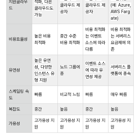
지원클라우
적화, 다른
클라우드 제
클라우드 제
(예: Azure,
드
클라우드도
공자
공자
AWS Farg
가능
ate)
비용 최적화
비용 최적화
높은 비용
중간 수준
는 이벤트
는 서버리스
비용효율성
최적화
비용 최적화
소스에 따라
요금제에 의
다름
존
높은 유연
이벤트 소스
성, 다양한
노드 그룹에
서버리스 플
유연성
에 따라 유
인스턴스 유
종
랫폼에 종속
연성 제공
형 지원
스케일링 속
빠름
비교적 느림
빠름
매우 빠름
도
복잡도
중간
높음
중간
높음
고가용성 지
고가용성 지
고가용성 지
고가용성 지
가용성
원
원
원
원