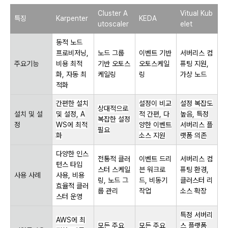
Cluster A
Vitual Kub
특징
Karpenter
KEDA
utoscaler
elet
동적 노드
프로비저닝,
노드 그룹
이벤트 기반
서버리스 컴
주요기능
비용 최적
기반 오토스
오토스케일
퓨팅 지원,
화, 자동 최
케일링
링
가상 노드
적화
간편한 설치
설정이 비교
설정 복잡도
상대적으로
설치 및 설
및 설정, A
적 간편, 다
높음, 특정
복잡한 설정
정
WS에 최적
양한 이벤트
서버리스 플
필요
화
소스 지원
랫폼 의존
다양한 인스
전통적 클러
이벤트 드리
서버리스 컴
턴스 타입
스터 스케일
븐 워크로
퓨팅 환경,
사용 사례
사용, 비용
링, 노드 그
드, 비동기
클러스터 리
효율적 클러
룹 관리
작업
소스 확장
스터 운영
특정 서버리
AWS에 최
모든 주요
모든 주요
스 플랫폼