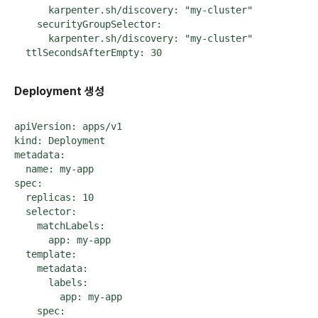
      karpenter.sh/discovery: "my-cluster"

    securityGroupSelector:

      karpenter.sh/discovery: "my-cluster"

  ttlSecondsAfterEmpty: 30
Deployment 생성
apiVersion: apps/v1

kind: Deployment

metadata:

  name: my-app

spec:

  replicas: 10

  selector:

    matchLabels:

      app: my-app

  template:

    metadata:

      labels:

        app: my-app

    spec:
