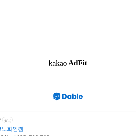
/
광고
크노화인켐