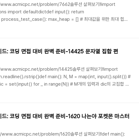
/www.acmicpc.net/problem/7662솔루션 살펴보기!!import
import defaultdictdef input(): return
case(): max_heap = [] # 최대값을 위한 최대 힙
록 total_elements = 0 # 현재 유효한 원소의 개수 for _ in range(int(input())): o..
딩 면접 대비 완벽 준비-14425 문자열 집합 편
/www.acmicpc.net/problem/14425솔루션 살펴보기!!import
 면접 대비 완벽 준비-1620 나는야 포켓몬 마스터
/www.acmicpc.net/problem/1620솔루션 살펴보기!!def main():