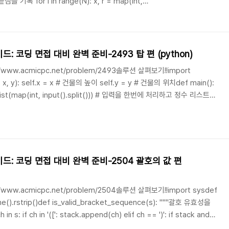
시작점과 끝점을 x 좌표 기준으로 정렬 events.sort() active..
백준 알고리즘 문제 풀이 가이드: 코딩 면접 대비 완벽 준비-2493 탑 편 (python)
/www.acmicpc.net/problem/2493솔루션 살펴보기!!import
딩 면접 대비 완벽 준비-2504 괄호의 값 편
/www.acmicpc.net/problem/2504솔루션 살펴보기!!import sysdef
stack[-1] == '(': stack.pop() else: return Fal..