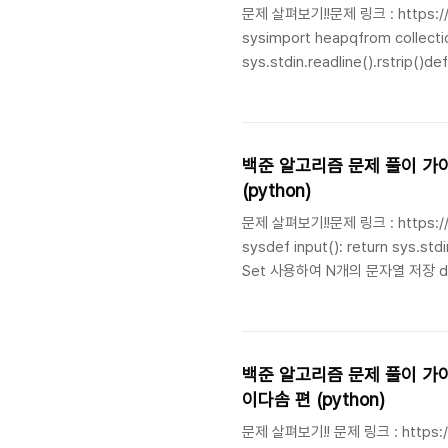
문제 살펴보기!!문제 링크 : https:/
sysimport heapqfrom collections 
sys.stdin.readline().rstrip()def process_test_
min_heap = [] # 최소값을 위한 최소 힙 element_count = defaultdict(int) # 각 숫자의 삽입 횟수를 기
백준 알고리즘 문제 풀이 가이드: 코
(python)
문제 살펴보기!!문제 링크 : https:/
sysdef input(): return sys.stdin.readline().rstrip()def main(): N, M = map(int, input().split()) #
Set 사용하여 N개의 문자열 저장 dic = set(input() for _ in range(N)) # M개의 입력과 dic의 교집합 개
수 구하기 ans = sum(1 for _ in range(M) if input() in dic) # 결과 출력 print(ans)if __name__ ==
"__main__": main()코드 흐름 ..
백준 알고리즘 문제 풀이 가이드: 코딩
이다솜 편 (python)
문제 살펴보기!! 문제 링크 : https:/