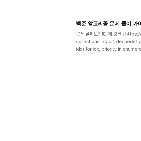
백준 알고리즘 문제 풀이 가이드
문제 살펴보기!!문제 링크 : https:/
collections import dequedef process_prin
idx) for idx, priority in enumerate(priorities)) # 우선순위와 
# 출력된 문서의 수 while queue: # 가장 앞에 있는 문서의 우선순위가 가장 큰지 확인 if queue[0][0] ==