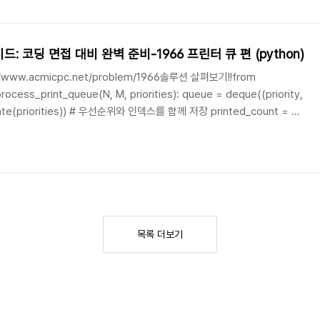
: 코딩 면접 대비 완벽 준비-1966 프린터 큐 편 (python)
/www.acmicpc.net/problem/1966솔루션 살펴보기!!from
t_queue(N, M, priorities): queue = deque((priority,
인덱스를 함께 저장 printed_count = 0
max(queue, key=lambda x: x[0])[0]: printed_..
목록 더보기