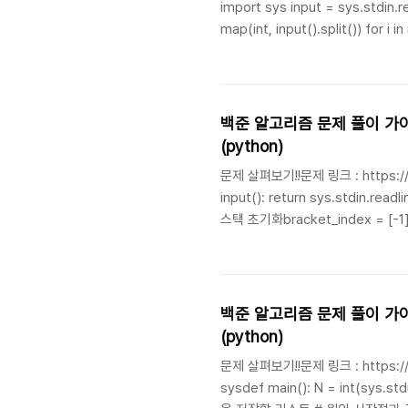
import sys input = sys.stdin.readline pokemon = {} pokemon_seq = {} # 입력 처리 N, Q =
map(int, input().split()) for i in range(1, N + 1): name = input().strip() idx = str(i)
pokemon[name] = idx pokemon_seq[idx] = name # 질의 처리 for _ in range(Q): query =
input().st..
백준 알고리즘 문제 풀이 가이
(python)
문제 살펴보기!!문제 링크 : https:/
input(): return sys.stdin.readline().rstrip()s = input()n = len(s)# 괄호 쌍 인덱스를 기록할 리스트와
스택 초기화bracket_index = [-1] 
enumerate(s): if char == '(': stack.append(pair_count) bracket_index[i] = pair_count
백준 알고리즘 문제 풀이 가이
(python)
문제 살펴보기!!문제 링크 : https:/
sysdef main(): N = int(sys.stdin.readline()) # 원의 개수 입력 events = [] # 각 원의 시작점과 끝점