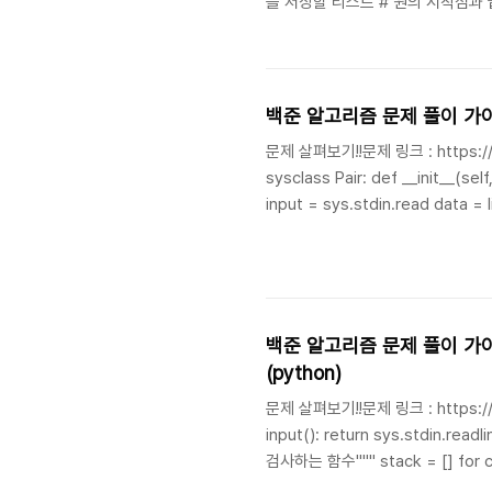
을 저장할 리스트 # 원의 시작점과 끝점을 기록 for i in range(N): x, r = map(int,
sys.stdin.readline().split()) events.append((x - r, i)) # 시작점 events.append((x + r, i)) # 끝점 #
문제 살펴보기!!문제 링크 : https:/
sysclass Pair: def __init__(self, x, y): self.x = x # 건물의 높이 self.y = y # 건물의 위치def main():
input = sys.stdin.read data = list(map(int, input().split())) # 입력을 한번에 처리하고 정수 리스트로
변환 N = data[0] heights = data[1:] receive = [0] * (N + 1) # 수신받는 건물 위치 저장 (인덱스 1부터
N까지 사용) stack = [] # 스택을..
백준 알고리즘 문제 풀이 가이드: 코
(python)
문제 살펴보기!!문제 링크 : https:/
input(): return sys.stdin.readline().rstrip()def is_valid_bracket_sequence(s): """괄호 유효성을
검사하는 함수""" stack = [] for ch in s: if ch in '([': stack.append(ch) elif ch == ')': if stack and