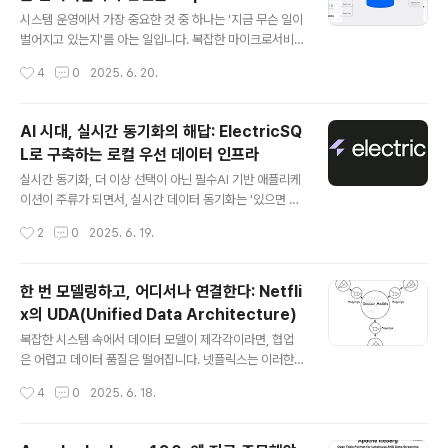
글 내용
압도적 선택지
인 'Table Topic' 기능을 소개합니다. 기존 방식의 문제
시스템 운영에서 가장 중요한 것 중 하나는 '지금 무슨 일이
점과 AutoMQ가 해결한 방식, 그리고 실사용 예시까지 함
벌어지고 있는지'를 아는 일입니다. 복잡한 마이크로서비
께 알아봅니다.Kafka는 왜 여전히 중요한가?Kafka는 원
스 아키텍처나 AI 기반 시스템에서는 단순한 로그만으로는
작성시간
4
0
2025. 6. 20.
래 LinkedIn에서 대규모 로그 데이터를 처리하기 위해..
문제가 발생한 위치를 정확히 알기 어렵습니다. 이때 필요
한 것이 옵저버빌리티입니다.이 글에서는 옵저버빌리티 플
랫폼의 핵심 요건을 짚고, 대표적인 세 가지 솔루션 — Ela
AI 시대, 실시간 동기화의 해답: ElectricSQ
sticsearch, ClickHouse, Apache Doris — 를 성능,
L로 구축하는 로컬 우선 데이터 인프라
비용, 사용성, 확장성 측면에서 비교합니다. 특히 Apache
글 내용
Doris가 왜 지금의 복잡한 시스템 환경에서 가장 적합한
실시간 동기화, 더 이상 선택이 아닌 필수AI 기반 애플리케
선택인지, 실제 사용자 사례와 함께 설명합니다.옵저버빌
이션이 주류가 되면서, 실시간 데이터 동기화는 '있으면 좋
리티란 무엇인가?옵저버빌리티는 시스템을 투명한 상자처
은 기능'이 아닌, '없으면 안 되는 요소'가 됐습니다. 하지만
작성시간
2
0
2025. 6. 19.
럼 만들어 내부 상태를 외부로 드러나는 데이터를 통해 파
여전히 많은 개발자와 기업들은 동기화 기술을 구현하는
악할 수..
데 큰 어려움을 겪고 있습니다. 비용이 많이 들고, 시스템도
복잡하며, 안정성 확보가 쉽지 않기 때문입니다.이런 문제
한 번 모델링하고, 어디서나 연결한다: Netfli
를 해결하고자 등장한 것이 ElectricSQL입니다. Electri
x의 UDA(Unified Data Architecture)
cSQL은 Postgres 기반의 동기화 엔진으로, 복잡하고 비
글 내용
싼 실시간 동기화 구축 과정을 간소화하면서도 안정성을
복잡한 시스템 속에서 데이터 모델이 제각각이라면, 협업
확보할 수 있도록 설계된 새로운 접근 방식입니다. 이 글에
은 어렵고 데이터 품질은 떨어집니다. 넷플릭스는 이러한
서는 ElectricSQL이 무엇인지, 기존 기술과 어떤 차별점
문제를 해결하기 위해 'UDA(Unified Data Architectur
작성시간
4
0
2025. 6. 18.
이 있는지, 그리고 실제 어떻게 활용할 수 있는지를 구체
e)'라는 통합 데이터 아키텍처를 도입했습니다.이 블로그
적..
에서는 넷플릭스가 왜 UDA를 만들었는지, 그것이 어떻게
작동하는지, 실제로 어떤 문제를 해결하고 있는지를 알아