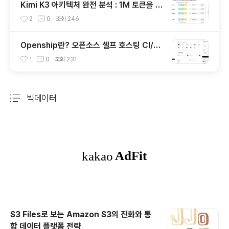
Kimi K3 아키텍처 완전 분석 : 1M 토큰을 구
현한 KDA, MoE, FlashKDA 그리고 Agen
2
0
조회
246
tENV의 핵심 기술
Openship란? 오픈소스 셀프 호스팅 CI/C
D 배포 플랫폼의 특징과 동작 방식
1
0
조회
231
빅데이터
분류 전체보기
주요 글 목록
S3 Files로 보는 Amazon S3의 진화와 통
합 데이터 플랫폼 전략