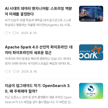
인식 압축(For..
며 한 단계 진화했습니다.특히 이번 릴리스에서는 세 가지
핵심 영역이 강화되었습니다.첫째, 메시지 큐 패턴을 지원
AI 시대의 데이터 엔지니어링: 스트리밍 역량
해 더 유연한 메시지 처리가 가능해졌습니다.둘째, 최신 인
이 미래를 결정한다
증 표준인 JWT를 지원하여 보안과 운영 효율성이 크게 향
글 내용
상되었습니다.셋째, 스트림 처리 안정성을 높이는 새로운
AI가 단순히 모델 학습과 예측을 넘어 실시간으로 스스로
리밸런스 프로토콜이 도입되었습니다.이 글에서는 Apach
학습하고 행동하는 자율형 에이전트(Agentic AI) 시대로
e Kafka 4.1의 주요 기능과 변화 포인트를 정리하고, 실제
접어들고 있습니다. 2025년 Capgemini 보고서에 따르
작성시간
1
0
2025. 8. 29.
예제와 함께 실무에서 어떤 방식으로 활용할 수 있는지 살
면, 이러한 에이전트형 AI 도입은 올해에만 48% 증가할
펴보겠습니다.1...
전망입니다.이 변화 속에서 데이터 엔지니어는 새로운 도
전에 직면했습니다. 기존의 배치(Batch) 기반 파이프라인
Apache Spark 4.0 선언적 파이프라인: 데
과 정적 리포트로는 더 이상 충분하지 않습니다. 실시간 스
이터 파이프라인의 새로운 접근
트리밍 데이터 처리, 이벤트 기반 아키텍처, 정확한 검색 및
글 내용
피드백 루프가 필수 역량이 되고 있습니다.이 글에서는 AI
빅데이터 처리 환경은 빠르게 변화하고 있습니다. 데이터
시대에 데이터 엔지니어가 갖추어야 할 핵심 기술과 이를
엔지니어와 데이터 사이언티스트들은 복잡한 데이터 파이
어떻게 발전시킬 수 있는지 살펴보겠습니다.데이터 엔지니
프라인을 구축하고 운영하면서도 더 단순하고 효율적인 방
작성시간
2
0
2025. 8. 18.
어링의 새로운 요구배치 처리에서 스트리밍으로기존 데이
식을 찾고 있습니다. Apache Spark는 오랫동안 대규모
터 엔지니어링은 ETL..
데이터 처리의 핵심 플랫폼으로 자리 잡았지만, 파이프라
인이 커질수록 관리와 최적화는 점점 더 어려워졌습니다.
지금이 업그레이드 적기: OpenSearch 3.
이 문제를 해결하기 위해 Apache Spark 4.0은 선언적
0, 왜 주목해야 할까?
파이프라인(Declarative Pipelines) 을 도입했습니다.
글 내용
이제 사용자는 데이터 파이프라인의 원하는 결과를 정의하
최근 오픈소스 검색 및 관측 플랫폼의 대표 주자인 Open
기만 하면 되고, 실행의 세부적인 방법은 Spark가 알아서
Search가 3.0 버전을 공식 출시했습니다. 이 버전은 단순
처리합니다. 이번 글에서는 Spark의 선언적 파이프라인
한 기능 추가나 버그 수정이 아니라, Lucene 10 기반의