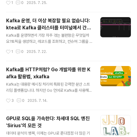
작성시간
1
0
2025. 7. 25.
개념과 특징, 간단한 예제, 그리고 기대되는 효과까지 정리
핵심 엔진 업그레이드부터 사용자 인터페이스, 아키텍처,
해 보겠습니다.명령..
성능까지 전방위적인 진화를 담고 있습니다.특히 Elastics
earch에서 벗어나 독자적인 노선을 강화하고 있는 Open
Kafka 운영, 더 이상 복잡할 필요 없습니다:
Search 프로젝트의 방향성까지 고려한다면, 지금이야말
ktea로 Kafka 클러스터를 터미널에서 간편
로 업그레이드를 고려해야 할 시점입니다.이 글에서는 Op
글 내용
하게 관리하는 방법
enSearch 3.0의 핵심 개선점, 성능 향상, 사용자 경험 개
Kafka를 운영하면서 가장 자주 겪는 불편함은 무엇일까
선, 아키텍처 변화, AI 활용성, 그리고 마이그레이션 경로까
요?토픽을 생성하고, 레코드를 조회하고, 컨슈머 그룹을 모
지 자세히 살펴봅니다.Lucene 10 기반의 성능 혁신Ope
니터링하는 단순한 작업조차 명령어가 복잡하고, 클러스터
작성시간
1
0
2025. 7. 22.
nSearch 3.0의 가장 큰 변화는 Apache Lu..
가 여러 개일수록 번거로움은 더 커집니다. GUI 툴도 있지
만 무겁고, 터미널에서 모든 걸 처리하고 싶은 실무자에게
는 만족스럽지 않죠.이 글에서는 Kafka 클러스터 운영을
Kafka를 HTTP처럼? Go 개발자를 위한 K
단순하게 만들어주는 터미널 기반 도구 ktea를 소개합니
afka 활용법, xkafka
다. 운영자와 개발자 모두를 위한 CLI 기반 Kafka 클라이
글 내용
언트로, 실무에 바로 활용 가능한 다양한 기능을 담고 있습
Kafka는 대용량 메시징 처리에 특화된 강력한 분산 스트
니다. 설치는 간단하고, 설정도 직관적이며, 인증까지 지원
리밍 플랫폼입니다. 하지만 Go 언어로 Kafka를 사용해본
합니다. 이 도구를 통해 Kafka를 효율적으로 관리할 수 있
개발자라면 한 가지 공통된 경험이 있을 겁니다. 설정이 복
작성시간
3
0
2025. 7. 14.
는 방법을 알아보겠습니다.Kafka 운영, 왜 이렇게 복잡할
잡하고, 코드가 지나치게 장황하며, 실무 적용에는 생각보
까?Kafka는 메시..
다 더 많은 학습 비용이 든다는 점이죠.이 문제를 해결하기
위해 등장한 오픈소스 라이브러리 xkafka는 Kafka를 마
GPU로 SQL을 가속한다: 차세대 SQL 엔진
치 HTTP 서버처럼 추상화함으로써 Go 개발자들이 Kafk
'Sirius'의 모든 것
a를 더 쉽고 직관적으로 사용할 수 있게 해줍니다.이 글에
글 내용
서는 xkafka의 구조, 사용 방식, 특징을 자세히 살펴보고,
데이터 분석의 병목, 이제는 GPU로 푼다점점 더 많은 기