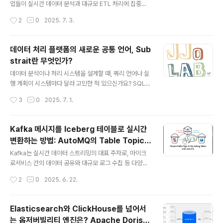
Kafka를 어떻게 더 가볍고 실용적으로 활용할 수 있는지
업들이 실시간 데이터 분석과 대규모 ETL 처리에 집중하
를 소개합니다.Kafka, 왜 이렇게 복잡할까?Kafka는 기본
면서, 기존 CPU 기반 SQL 엔진이 감당하기 어려운 상황
작성시간
2
0
2025. 7. 3.
적으로 대규모 이벤트 스트리밍을 처리하는 데 최적화되어
에 직면하고 있습니다. 속도는 느리고, 비용은 증가하고, 분
있습니..
석 지연은 곧 비즈니스 기회 손실로 이어집니다.이러한 문
제를 해결하기 위해 등장한 것이 GPU-Native SQL 엔진
데이터 처리 플랫폼의 새로운 공통 언어, Sub
인 Sirius입니다. 기존 SQL 쿼리 구조를 그대로 유지하면
strait란 무엇인가?
서 GPU의 병렬 연산 성능을 극대화해, 최대 10배 이상의
글 내용
속도 향상을 실현한 것이 핵심입니다. CPU 환경에서 생성
데이터 분석이나 처리 시스템을 설계할 때, 쿼리 언어나 실
된 쿼리를 GPU 환경으로 자연스럽게 옮기고, 특별한 코드
행 계획이 시스템마다 달라 고민한 적 있으신가요? SQL과
수정 없이 고성능 분석을 가능하게 하는 이 솔루션은 데이
Pandas, Spark와 DuckDB처럼 다양한 쿼리 환경이 각
작성시간
3
0
2025. 7. 1.
터 분석의 판도를 바꿔 놓을 수 있습니다.이 글에서는 Siriu
각의 방식으로 동작하는 것은 개발자나 데이터 엔지니어에
s가 ..
게 반복 작업과 비효율을 만들어냅니다.이런 문제를 해결
하기 위해 등장한 것이 바로 Substrait입니다. Substrait
Kafka 메시지를 Iceberg 테이블로 실시간
는 다양한 쿼리 언어와 분석 엔진 간에 쿼리 계획을 표준화
변환하는 방법: AutoMQ의 Table Topic
된 형식으로 주고받을 수 있도록 만든 오픈소스 프로젝트
글 내용
혁신
입니다. 즉, 서로 다른 데이터 시스템 간에도 쿼리를 변환하
Kafka는 실시간 데이터 스트리밍의 대표 주자로, 마이크
거나 새로 짤 필요 없이 하나의 공통 언어처럼 데이터를 주
로서비스 간의 데이터 공유와 대규모 로그 수집 등 다양한
고받을 수 있게 해주는 기술입니다.이 글에서는 Substrait
분야에서 사용되어 왔습니다. 하지만, Kafka에서 분석 가
작성시간
2
0
2025. 6. 22.
가 무엇인지, 왜 필요한지, 어떤 방식으로 동작하고 실제로
능한 형태의 데이터 저장소로 데이터를 옮기기 위해서는
어떻게..
복잡한 ETL 파이프라인이 필요하고, 운영 부담 또한 상당
했습니다.이 글에서는 Kafka의 발전 과정을 살펴보고, 복
Elasticsearch와 ClickHouse를 넘어서
잡한 ETL 없이 Kafka 메시지를 Apache Iceberg 테이
는 옵저버빌리티 엔진은? Apache Doris의
블로 실시간 변환할 수 있는 AutoMQ의 새로운 접근 방식