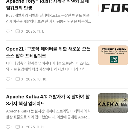
Apache Fory™ Rust: 차세대 직렬화 프레
않은 셈이다.이때 등장한 것이 TeslaMate다.TeslaMat
임워크의 탄생
e는 자가 호스팅(Self-hosted) 방식으로 테슬라 데이터
글 내용
를 저장, 분석, 시각화할 수 있는 강력한 솔루션이다. 간단
Rust 개발자의 직렬화 딜레마Rust로 복잡한 백엔드 애플
히 말해, 내 차량 데이터를 클라우드 대신 내 서버에 직접
리케이션을 개발하다 보면 한 가지 공통된 난관을 마주하
보관하고 분석할 수 있게 해주는 플랫폼이다.이 글에서는
게 된다.바로 “데이터 직렬화(Serialization)” 문제다.JS
작성시간
1
0
2025. 11. 1.
TeslaMate가 무엇인지, 어떤 기능을 제공하는지, 그리
ON은 느리다. Protocol Buffers나 Avro는 빠르지만 설
고..
정과 관리가 복잡하다.특히 Rust처럼 순환 참조(circular
reference), 트레이트 객체(trait object), 복합 구조체
OpenZL: 구조적 데이터를 위한 새로운 오픈
등 고급 데이터 구조를 다루는 언어에서는 대부분의 직렬
소스 압축 프레임워크
화 프레임워크가 이를 제대로 처리하지 못한다.Apache F
글 내용
ory Rust는 이러한 고민에 대한 해답으로 등장했다.이 프
데이터 압축의 한계를 넘어서데이터는 오늘날의 비즈니스
레임워크는 초고속 성능, 언어 간 호환성, 자동 참조 처리,
와 기술 환경에서 핵심 자산이다. 하지만 데이터가 기하급
스키마 진화 지원을 동시에 제공한다. Rust의 타입 안정성
수적으로 늘어나면서 저장과 전송의 효율성을 높이기 위한
작성시간
1
0
2025. 10. 10.
과 제로 카피(zero-c..
압축 기술의 중요성도 커지고 있다.기존의 범용 압축 알고
리즘(Zstandard, gzip, xz 등)은 오랜 기간 발전해왔지
만, 구조적 데이터(예: 테이블, 로그, 시계열 데이터, Parqu
Apache Kafka 4.1: 개발자가 꼭 알아야 할
et 등)를 다루는 데에는 본질적인 한계가 있었다.OpenZL
3가지 핵심 업데이트
은 이러한 한계를 극복하기 위해 탄생한 새로운 오픈소스
글 내용
데이터 압축 프레임워크다.Meta가 주도해 개발한 Open
Apache Kafka는 실시간 데이터 스트리밍 아키텍처의 사
ZL은 데이터의 구조를 이해하고 이를 기반으로 맞춤형 압
실상 표준으로 자리 잡아왔습니다. 이번에 공개된 Apach
축 전략을 자동으로 학습하는 것이 핵심이다.즉, 단순한 압
e Kafka 4.1은 단순한 성능 개선을 넘어, 그동안 개발자들
작성시간
1
0
2025. 9. 11.
축기가 아니라, 데이터 구조를 인식하고 최적화하는 ‘형식
이 꾸준히 요구해온 기능들을 네이티브 솔루션으로 제공하