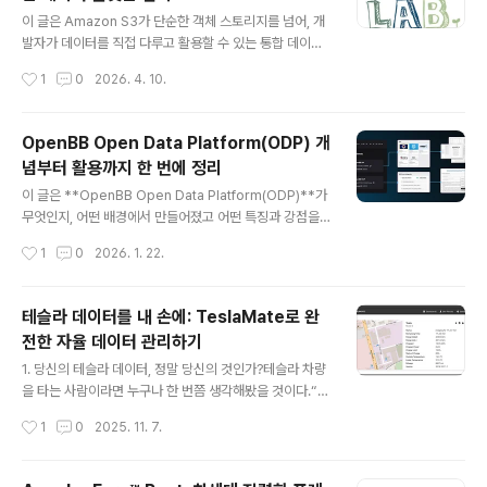
글 내용
이 글은 Amazon S3가 단순한 객체 스토리지를 넘어, 개
발자가 데이터를 직접 다루고 활용할 수 있는 통합 데이터
플랫폼으로 어떻게 진화하고 있는지를 정리합니다.특히 최
작성시간
1
0
2026. 4. 10.
근 등장한 S3 Files를 중심으로, 왜 이 기능이 필요했는지,
어떤 설계 철학과 기술적 선택이 있었는지, 그리고 S3 Ta
bles·S3 Vectors와 함께 어떤 방향을 향하고 있는지를
OpenBB Open Data Platform(ODP) 개
단계적으로 설명합니다.대규모 데이터 이동의 비효율, 파
념부터 활용까지 한 번에 정리
일 시스템과 객체 스토리지 간의 간극, 그리고 이를 해결하
글 내용
려는 S3의 전략을 한 번에 이해할 수 있도록 정리했습니
이 글은 **OpenBB Open Data Platform(ODP)**가
다.데이터 이동의 비효율과 S3 Files의 출발점대규모 데
무엇인지, 어떤 배경에서 만들어졌고 어떤 특징과 강점을
이터를 다루는 환경에서 가장 반복적으로 발생하는 문제는
가지는지, 그리고 실제로 어떻게 설치하고 활용할 수 있는
작성시간
1
0
2026. 1. 22.
데이터 이동 자체가 작업의 병목이 된다는 점입니다.과학
지를 정리한 IT 기술 블로그입니다.오픈소스 기반 데이터
연구, 머신러닝..
통합 플랫폼인 OpenBB ODP를 중심으로, 데이터 엔지니
어·퀀트·애널리스트·AI 에이전트 환경에서 어떻게 하나의
테슬라 데이터를 내 손에: TeslaMate로 완
데이터 인프라로 연결되는지 이해할 수 있도록 구성했습니
전한 자율 데이터 관리하기
다.OpenBB Open Data Platform이란 무엇인가Open
글 내용
BB Open Data Platform(ODP)은 오픈소스 데이터 통
1. 당신의 테슬라 데이터, 정말 당신의 것인가?테슬라 차량
합 도구 세트입니다.목적은 명확합니다. 사내 데이터, 라이
을 타는 사람이라면 누구나 한 번쯤 생각해봤을 것이다.“내
선스 데이터, 공개 데이터를 한 번만 연결하고 여러 환경에
주행 데이터, 충전 기록, 배터리 상태는 도대체 어디에 저장
작성시간
1
0
2025. 11. 7.
서 동시에 활용할 수 있도록 돕는 것입니다.ODP는..
될까?”테슬라의 클라우드 시스템은 편리하지만, 그 데이터
는 사실상 제조사의 서버에 의존한다. 주행 거리, 충전 비
용, 배터리 효율 같은 중요한 정보조차 완전히 내 손에 있지