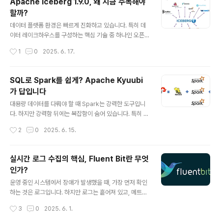
Apache Iceberg 1.9.0, 왜 지금 주목해야
봅니다. 아키텍처 개념부터 실제 적용 사례까지 전체 흐름
할까?
을 따라가며, UDA가 단순히 기술적 시스템이 아니라 데이
글 내용
터 협업 방식을 바꾸는 전환점임을 설명합니다.시스템마다
데이터 플랫폼 환경은 빠르게 진화하고 있습니다. 특히 데
다른 ‘actor’와 ‘movie’가 만드는 혼란넷플릭스는 영화,
이터 레이크하우스를 구성하는 핵심 기술 중 하나인 오픈
시리즈, 게임, 라이브 이벤트, 광고 등 다양한 콘텐츠 서비
테이블 포맷은 선택의 기로에 놓인 팀들에게 적잖은 고민
작성시간
1
0
2025. 6. 17.
스를 운영하고 있습니다. 이처럼 확장된 비즈니스는 필연
거리를 안깁니다. 지금까지는 Delta Lake가 상용 플랫폼
적으로 다양한 시..
에서 유리한 위치를 점해왔지만, Apache Iceberg 1.9.0
버전이 출시되면서 판도가 바뀌고 있습니다.이번 글에서는
SQL로 Spark를 쉽게? Apache Kyuubi
Iceberg 1.9.0의 핵심 기능을 중심으로, 기존 Delta Lak
가 답입니다
e와의 차이점, 그리고 왜 이제는 Iceberg를 눈여겨봐야
글 내용
하는지에 대해 짚어보겠습니다. 데이터 엔지니어, 아키텍
대용량 데이터를 다뤄야 할 때 Spark는 강력한 도구입니
트, 플랫폼 실무자라면 꼭 알아야 할 내용을 담았습니다.Ic
다. 하지만 강력함 뒤에는 복잡함이 숨어 있습니다. 특히 여
eberg와 Delta Lake, 처음에는 무엇이 달랐을까?Iceb
러 사용자가 동시에 접근하거나 보안, 자원 격리 같은 요소
작성시간
2
0
2025. 6. 15.
erg와 Delta Lake는 시작부터 서로 다른 ..
까지 고려해야 한다면, Spark의 기본 구조는 큰 장벽이 됩
니다.Apache Kyuubi는 이 복잡함을 감춰주는 솔루션입
니다. SQL 인터페이스 하나만으로도 Spark의 성능을 그
실시간 로그 수집의 핵심, Fluent Bit란 무엇
대로 활용할 수 있게 해주며, 멀티테넌시, 자원 분리, 서버
인가?
리스 실행 환경까지 제공합니다. 이 글에서는 Apache Ky
글 내용
uubi의 구조, 특징, 주요 활용 시나리오를 통해 왜 지금 Ky
운영 중인 시스템에서 장애가 발생했을 때, 가장 먼저 확인
uubi가 주목받고 있는지 설명합니다.Apache Kyuubi란
하는 것은 로그입니다. 하지만 로그는 흩어져 있고, 메트릭
무엇인가?Apache Kyuubi는 서버리스 SQL 환경을 제
은 실시간으로 들어오지 않으며, 트레이스 정보는 누락되
작성시간
3
0
2025. 6. 1.
공하는 분산형 멀티테넌트 게이트웨이입니다. Spa..
기 일쑤입니다. 이런 상황에서 신속하게 문제를 진단하고