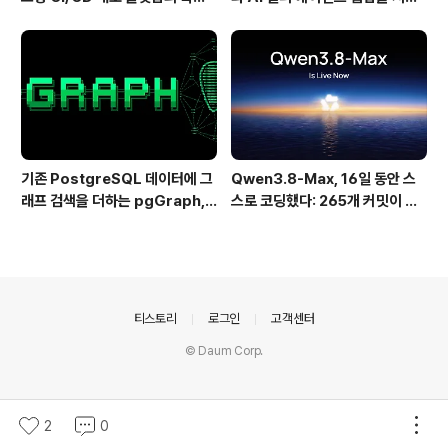
과 동작 방식
하는 차세대 AI 코딩 도구
기존 PostgreSQL 데이터에 그
Qwen3.8-Max, 16일 동안 스
래프 검색을 더하는 pgGraph,
스로 코딩했다: 265개 커밋이 보
관계형 데이터의 그래프 탐색을 빠
여준 AI 자율 개발의 현재
르게 만드는 방법
의안내
티스토리
로그인
고객센터
© Daum Corp.
2
0