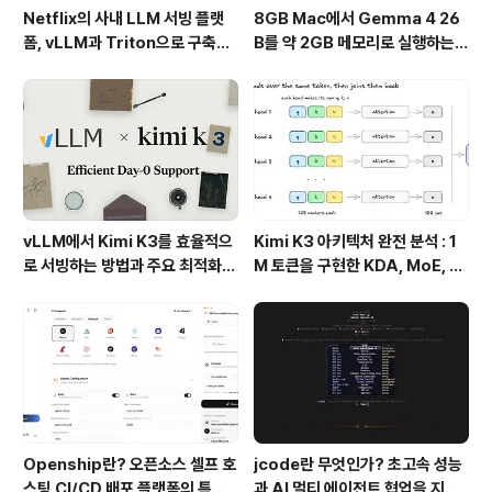
Netflix의 사내 LLM 서빙 플랫
8GB Mac에서 Gemma 4 26
폼, vLLM과 Triton으로 구축한
B를 약 2GB 메모리로 실행하는 T
프로덕션 운영 구조
urboFieldfare
vLLM에서 Kimi K3를 효율적으
Kimi K3 아키텍처 완전 분석 : 1
로 서빙하는 방법과 주요 최적화
M 토큰을 구현한 KDA, MoE, Fl
기술
ashKDA 그리고 AgentENV의
핵심 기술
Openship란? 오픈소스 셀프 호
jcode란 무엇인가? 초고속 성능
스팅 CI/CD 배포 플랫폼의 특징
과 AI 멀티 에이전트 협업을 지원