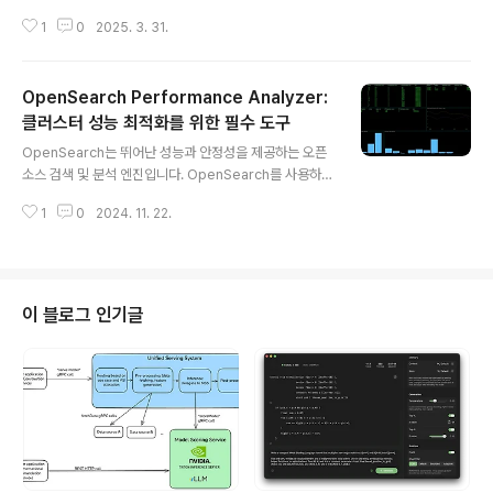
oyment) 입니다.하지만, 여러 대의 서버를 관리하면서 수
1
0
2025. 3. 31.
작업으로 배포하다 보면 다음과 같은 문제가 발생할 수 있
습니다.✅ 배포 과정이 복잡하고 시간이 오래 걸린다.✅ 여
러 서버를 일일이 관리하는 것이 비효율적이다.✅ 실수로
OpenSearch Performance Analyzer:
잘못된 버전이 배포될 위험이 있다.✅ 장애 발생 시 빠르게
롤백하기 어렵다.이러한 문제를 해결하기 위해 CI/CD(지
클러스터 성능 최적화를 위한 필수 도구
글 내용
속적 통합/배포) 도구가 필요합니다.오늘 소개할 Komod
OpenSearch는 뛰어난 성능과 안정성을 제공하는 오픈
o는 이런 배포 프로세스를 자동화하고 관리하는 DevOps
소스 검색 및 분석 엔진입니다. OpenSearch를 사용하는
도구입니다.🦎 Komodo란? – 개요 및 특징Komodo는
과정에서 클러스터의 성능을 모니터링하고 문제의 근본 원
여러 서버에서 자동 빌드 및 배포를 수행하는 웹 플랫폼입
1
0
2024. 11. 22.
인을 파악하기 위해 Performance Analyzer라는 강력
니다.Git ..
한 도구를 사용할 수 있습니다. 이번 포스트에서는 Perfor
mance Analyzer의 기능과 설치 및 사용 방법을 살펴보
겠습니다.Performance Analyzer란?Performance
Analyzer는 OpenSearch의 클러스터 성능을 모니터링
이 블로그 인기글
할 수 있는 플러그인으로, 다양한 클러스터 성능 지표를 조
회할 수 있는 REST API를 제공합니다. 이를 통해 관리자
들은 시스템 성능을 실시간으로 파악하고, 문제가 발생했
을 때 그 원인을 보다 쉽게 추적할 수 있습니..