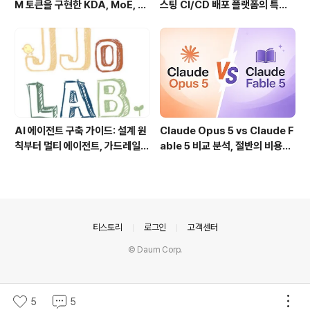
M 토큰을 구현한 KDA, MoE, Fl
스팅 CI/CD 배포 플랫폼의 특징
ashKDA 그리고 AgentENV의
과 동작 방식
핵심 기술
AI 에이전트 구축 가이드: 설계 원
Claude Opus 5 vs Claude F
칙부터 멀티 에이전트, 가드레일까
able 5 비교 분석, 절반의 비용으
지 한 번에 이해하기
로 어디까지 가능할까?
의안내
티스토리
로그인
고객센터
© Daum Corp.
5
5