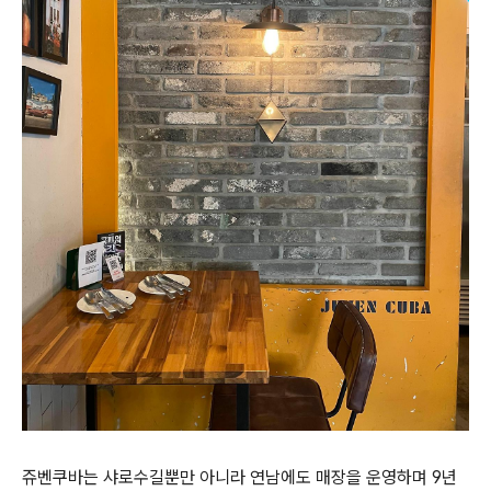
쥬벤쿠바는 샤로수길뿐만 아니라 연남에도 매장을 운영하며 9년