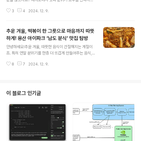
수 있는 멋진 장소를 소개해 드립니다. 오늘은 IFC THE P
3
4
2024. 12. 9.
LACE라는 곳인데요, 적당한 가격과 높은 퀄리티로 다양
한 입맛을 가진 직원들 모두에게 사랑받는 곳입니다. 함께
알아볼까요?1. 다양한 메뉴와 훌륭한 맛이탈리안 레스토랑
추운 겨울, 떡볶이 한 그릇으로 마음까지 따뜻
인 THE PLACE는 파스타, 리조또, 라자냐, 피자 등 인기
메뉴가 다양해 회식 자리에서 메뉴 선택에 어려움이 없습
하게! 용산 아이파크 ‘남도 분식’ 맛집 탐방
글 내용
니다. 특히 크림 소스 베이스의 파스타나 트러플이 들어간
안녕하세요!추운 겨울, 따뜻한 음식이 간절해지는 계절이
요리들이 맛있기로 유명합니다.인기 메뉴와 가격:뽈리뽀
죠. 특히 연말 분위기를 한층 더 뜨겁게 만들어주는 음식,
알리오 올리오 : 24,000원감베리 크레마 비스크 : 28,00
바로 매콤달콤한 떡볶이! 오늘은 용산 아이파크 7층에서
0원허니콤 모르타델라 토토 피자 : 26,000원트러플 포르
8
7
2024. 12. 9.
만날 수 있는 떡볶이 맛집 **‘남도 분식’**을 소개해 드릴
치니 리조또 : 2..
게요.🥘 쫄깃한 떡과 조화로운 소스의 만남, 떡볶이의 정
석‘남도 분식’의 떡볶이는 떡의 쫄깃한 식감과 달콤하고 짭
짤한 소스의 완벽한 조화로 누구나 만족할 수 있는 맛입니
다.매운맛 조절 가능: 매운맛이 부담스러운 분부터 매운 음
이 블로그 인기글
식을 좋아하는 분까지, 모두가 즐길 수 있도록 매운맛 강도
를 선택할 수 있어요.사리 추가 추천: 라면 사리와 함께라면
한층 더 깊은 맛을 느낄 수 있고, 식사의 마무리로 볶음밥까
지 꼭 드셔보세요!🌟 메뉴도 다양하게, 남도 스타일의 특별
한 떡볶이떡볶이 외에..