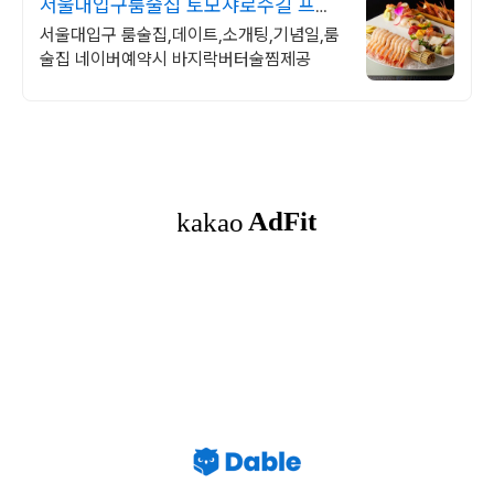
서울대입구룸술집 토모샤로수길 프라
이빗 룸 이자카야
서울대입구 룸술집,데이트,소개팅,기념일,룸
술집 네이버예약시 바지락버터술찜제공