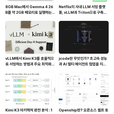
8GB Mac에서 Gemma 4 26
Netflix의 사내 LLM 서빙 플랫
B를 약 2GB 메모리로 실행하는 T
폼, vLLM과 Triton으로 구축한
urboFieldfare
프로덕션 운영 구조
vLLM에서 Kimi K3를 효율적으
jcode란 무엇인가? 초고속 성능
로 서빙하는 방법과 주요 최적화
과 AI 멀티 에이전트 협업을 지원
기술
하는 차세대 AI 코딩 도구
Kimi K3 아키텍처 완전 분석 : 1
Openship란? 오픈소스 셀프 호