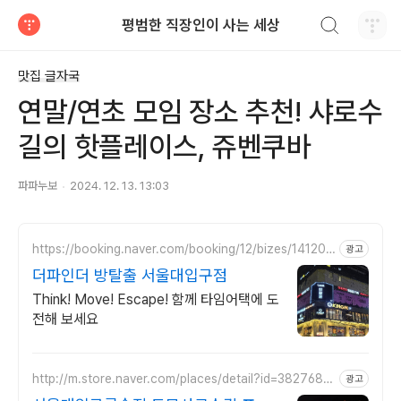
검색하기
평범한 직장인이 사는 세상
티스토리
맛집 글자국
연말/연초 모임 장소 추천! 샤로수
길의 핫플레이스, 쥬벤쿠바
파파누보
2024. 12. 13. 13:03
https://booking.naver.com/booking/12/bizes/141202
광고
4
더파인더 방탈출 서울대입구점
Think! Move! Escape! 함께 타임어택에 도
전해 보세요
http://m.store.naver.com/places/detail?id=3827687
광고
4