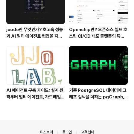
jcode란 무엇인가? 초고속 성능
Openship란? 오픈소스 셀프 호
과 AI 멀티 에이전트 협업을 지원
스팅 CI/CD 배포 플랫폼의 특징
하는 차세대 AI 코딩 도구
과 동작 방식
AI 에이전트 구축 가이드: 설계 원
기존 PostgreSQL 데이터에 그
칙부터 멀티 에이전트, 가드레일까
래프 검색을 더하는 pgGraph,
지 한 번에 이해하기
관계형 데이터의 그래프 탐색을 빠
르게 만드는 방법
의안내
티스토리
로그인
고객센터