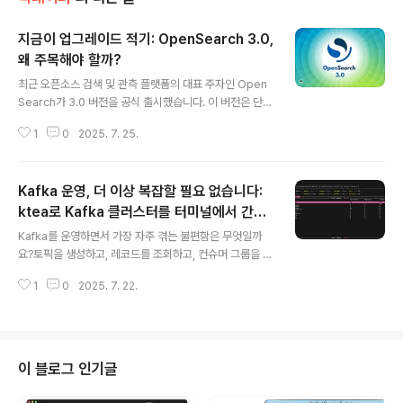
지금이 업그레이드 적기: OpenSearch 3.0,
왜 주목해야 할까?
글 내용
최근 오픈소스 검색 및 관측 플랫폼의 대표 주자인 Open
Search가 3.0 버전을 공식 출시했습니다. 이 버전은 단순
한 기능 추가나 버그 수정이 아니라, Lucene 10 기반의
1
0
2025. 7. 25.
핵심 엔진 업그레이드부터 사용자 인터페이스, 아키텍처,
성능까지 전방위적인 진화를 담고 있습니다.특히 Elastics
earch에서 벗어나 독자적인 노선을 강화하고 있는 Open
Kafka 운영, 더 이상 복잡할 필요 없습니다:
Search 프로젝트의 방향성까지 고려한다면, 지금이야말
로 업그레이드를 고려해야 할 시점입니다.이 글에서는 Op
ktea로 Kafka 클러스터를 터미널에서 간편
글 내용
enSearch 3.0의 핵심 개선점, 성능 향상, 사용자 경험 개
하게 관리하는 방법
Kafka를 운영하면서 가장 자주 겪는 불편함은 무엇일까
선, 아키텍처 변화, AI 활용성, 그리고 마이그레이션 경로까
요?토픽을 생성하고, 레코드를 조회하고, 컨슈머 그룹을 모
지 자세히 살펴봅니다.Lucene 10 기반의 성능 혁신Ope
니터링하는 단순한 작업조차 명령어가 복잡하고, 클러스터
nSearch 3.0의 가장 큰 변화는 Apache Lu..
1
0
2025. 7. 22.
가 여러 개일수록 번거로움은 더 커집니다. GUI 툴도 있지
만 무겁고, 터미널에서 모든 걸 처리하고 싶은 실무자에게
는 만족스럽지 않죠.이 글에서는 Kafka 클러스터 운영을
단순하게 만들어주는 터미널 기반 도구 ktea를 소개합니
다. 운영자와 개발자 모두를 위한 CLI 기반 Kafka 클라이
이 블로그 인기글
언트로, 실무에 바로 활용 가능한 다양한 기능을 담고 있습
니다. 설치는 간단하고, 설정도 직관적이며, 인증까지 지원