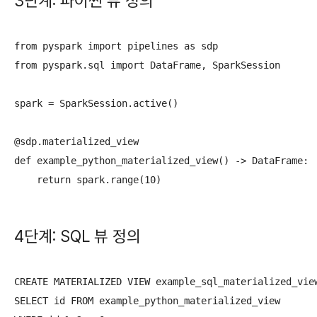
3단계: 파이썬 뷰 정의
from pyspark import pipelines as sdp

from pyspark.sql import DataFrame, SparkSession

spark = SparkSession.active()

@sdp.materialized_view

def example_python_materialized_view() -> DataFrame:

4단계: SQL 뷰 정의
CREATE MATERIALIZED VIEW example_sql_materialized_view
SELECT id FROM example_python_materialized_view
