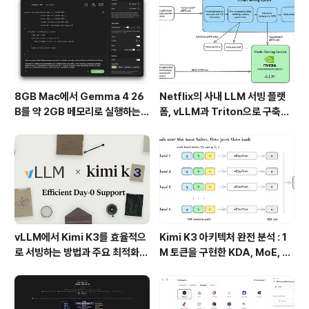
합니다. 이 도구를 통해 Kafka를 효율적으로 관리할 수 있
는 방법을 알아보겠습니다.Kafka 운영, 왜 이렇게 복잡할
까?Kafka는 메시..
8GB Mac에서 Gemma 4 26
Netflix의 사내 LLM 서빙 플랫
B를 약 2GB 메모리로 실행하는 T
폼, vLLM과 Triton으로 구축한
urboFieldfare
프로덕션 운영 구조
vLLM에서 Kimi K3를 효율적으
Kimi K3 아키텍처 완전 분석 : 1
로 서빙하는 방법과 주요 최적화
M 토큰을 구현한 KDA, MoE, Fl
기술
ashKDA 그리고 AgentENV의
핵심 기술