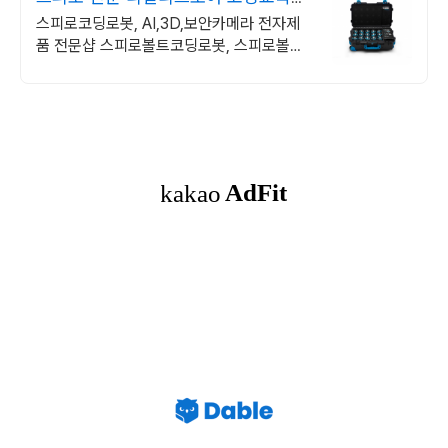
쉽고 재밌게
스피로코딩로봇, AI,3D,보안카메라 전자제
품 전문샵 스피로볼트코딩로봇, 스피로볼트
파워팩, 스피로미니등 스피로 전문몰