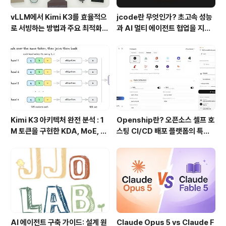
vLLM에서 Kimi K3를 효율적으
jcode란 무엇인가? 초고속 성능
로 서빙하는 방법과 주요 최적화
과 AI 멀티 에이전트 협업을 지원
기술
하는 차세대 AI 코딩 도구
Kimi K3 아키텍처 완전 분석 : 1
Openship란? 오픈소스 셀프 호
M 토큰을 구현한 KDA, MoE, Fl
스팅 CI/CD 배포 플랫폼의 특징
ashKDA 그리고 AgentENV의
과 동작 방식
핵심 기술
AI 에이전트 구축 가이드: 설계 원
Claude Opus 5 vs Claude F