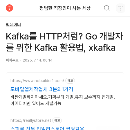
검색하기
평범한 직장인이 사는 세상
티스토리
빅데이터
Kafka를 HTTP처럼? Go 개발자
를 위한 Kafka 활용법, xkafka
파파누보
2025. 7. 14. 00:14
https://www.nobuilder1.com/
광고
모바일앱제작업체 3분의1가격
비싼개발하지마세요.기획부터 개발,유지 보수까지 앱개발,
아이디어만 있어도 개발가능
https://reallystore.net
광고
스피로 전문 리얼리스토어 코딩교육을