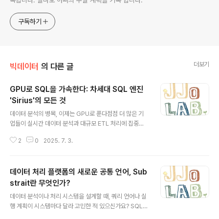
구독하기
더보기
빅데이터
의 다른 글
GPU로 SQL을 가속한다: 차세대 SQL 엔진
'Sirius'의 모든 것
글 내용
데이터 분석의 병목, 이제는 GPU로 푼다점점 더 많은 기
업들이 실시간 데이터 분석과 대규모 ETL 처리에 집중하
면서, 기존 CPU 기반 SQL 엔진이 감당하기 어려운 상황
2
0
2025. 7. 3.
에 직면하고 있습니다. 속도는 느리고, 비용은 증가하고, 분
석 지연은 곧 비즈니스 기회 손실로 이어집니다.이러한 문
제를 해결하기 위해 등장한 것이 GPU-Native SQL 엔진
데이터 처리 플랫폼의 새로운 공통 언어, Sub
인 Sirius입니다. 기존 SQL 쿼리 구조를 그대로 유지하면
서 GPU의 병렬 연산 성능을 극대화해, 최대 10배 이상의
strait란 무엇인가?
글 내용
속도 향상을 실현한 것이 핵심입니다. CPU 환경에서 생성
데이터 분석이나 처리 시스템을 설계할 때, 쿼리 언어나 실
된 쿼리를 GPU 환경으로 자연스럽게 옮기고, 특별한 코드
행 계획이 시스템마다 달라 고민한 적 있으신가요? SQL과
수정 없이 고성능 분석을 가능하게 하는 이 솔루션은 데이
Pandas, Spark와 DuckDB처럼 다양한 쿼리 환경이 각