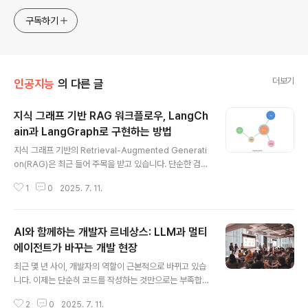
구독하기
더보기
인공지능
의 다른 글
지식 그래프 기반 RAG 워크플로우, LangCh
ain과 LangGraph로 구현하는 방법
글 내용
지식 그래프 기반의 Retrieval-Augmented Generati
on(RAG)은 최근 들어 주목을 받고 있습니다. 단순한 검색
기반 RAG와 비교해, 데이터 간의 복잡한 관계를 반영할
1
0
2025. 7. 11.
수 있는 그래프 기반 RAG는 정보의 정확성과 연결성을 더
욱 향상시킬 수 있기 때문입니다.이번 글에서는 LangCha
in과 LangGraph, 그리고 Neo4j를 활용해 GraphRAG
AI와 함께하는 개발자 르네상스: LLM과 멀티
워크플로우를 어떻게 설계하고 구현할 수 있는지 자세히
설명합니다. 질문 라우팅, 쿼리 분해, 벡터 검색, 프롬프트
에이전트가 바꾸는 개발 현장
글 내용
구성까지 모든 과정을 포함하고 있으며, 실질적으로 작동
최근 몇 년 사이, 개발자의 역할이 근본적으로 바뀌고 있습
하는 Python 코드 예제를 통해 실제 구현 방식을 살펴봅
니다. 이제는 단순히 코드를 작성하는 것만으로는 부족합
니다.GraphRAG란? 왜 사용하는가?RAG는 LLM의 답
니다. AI와 협업하며 여러 역할을 동시에 수행하는 새로운
변 정확도를 높이기 위해 외부 정보를 검색해 응답에..
2
0
2025. 7. 11.
개발 환경이 열리고 있기 때문입니다.대형 언어 모델(LL