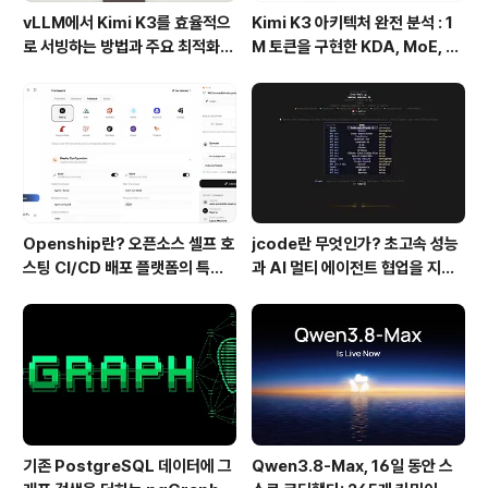
vLLM에서 Kimi K3를 효율적으
Kimi K3 아키텍처 완전 분석 : 1
로 서빙하는 방법과 주요 최적화
M 토큰을 구현한 KDA, MoE, Fl
기술
ashKDA 그리고 AgentENV의
핵심 기술
Openship란? 오픈소스 셀프 호
jcode란 무엇인가? 초고속 성능
스팅 CI/CD 배포 플랫폼의 특징
과 AI 멀티 에이전트 협업을 지원
과 동작 방식
하는 차세대 AI 코딩 도구
기존 PostgreSQL 데이터에 그
Qwen3.8-Max, 16일 동안 스