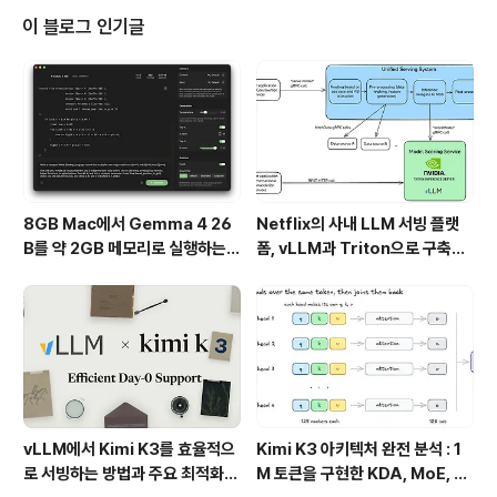
와 WebSocket의 주요 차이점HTTPHTTP는 전통적인
이 블로그 인기글
요청/응답(request/response) 패턴을 따릅니다. 이는
클라이언트가 요청을 보내고, 서버가 이에 응답하는 구조
로 이루어져 있습니다.장점:캐싱 지원: 자주 변경되지 않는
리소스에 대해 캐싱이 가능하여 성능을 최적화할 수 있습
니다.안..
8GB Mac에서 Gemma 4 26
Netflix의 사내 LLM 서빙 플랫
B를 약 2GB 메모리로 실행하는 T
폼, vLLM과 Triton으로 구축한
urboFieldfare
프로덕션 운영 구조
vLLM에서 Kimi K3를 효율적으
Kimi K3 아키텍처 완전 분석 : 1
로 서빙하는 방법과 주요 최적화
M 토큰을 구현한 KDA, MoE, Fl