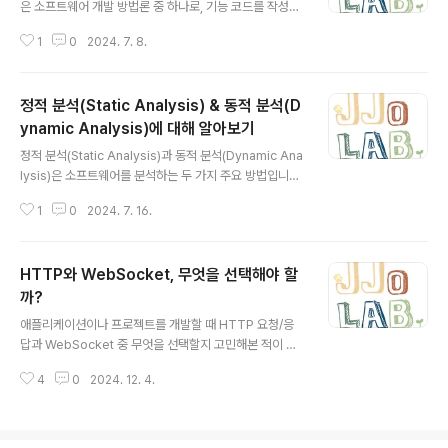
다.도메인 주도 설계의 주요 개념도메인(Domain): 소프트
은 소프트웨어 개발 방법론 중 하나로, 기능 코드를 작성하
웨어가 해결하고자 하는 문제 영역입니다. 예를 들어, 은행
기 전에 테스트 코드를 먼저 작성하는 방식입니다. TDD의
시스템의 경우 은행 업무 자체가 도메인이 됩니다.도메인
1
0
2024. 7. 8.
주된 목표는 코드의 품질을 높이고, 유지보수성을 개선하
모델(Domain Model): 도..
며, 버그를 줄이는 것입니다.테스트 작성 (Red 단계): 개발
자는 먼저 요구사항을 기반으로 소프트웨어의 특정 기능을
정적 분석(Static Analysis) & 동적 분석(D
테스트할 수 있는 단위 테스트(Unit Test)를 작성합니다.
이 단계에서는 아직 기능 코드가 작성되지 않았기 때문에
ynamic Analysis)에 대해 알아보기
글 내용
테스트는 실패(Red)합니다.코드 작성 (Green 단계): 테
정적 분석(Static Analysis)과 동적 분석(Dynamic Ana
스트가 실패한 것을 확인한 후, 테스트를 통과하기 위해 최
lysis)은 소프트웨어를 분석하는 두 가지 주요 방법입니다.
소한의 기능 코드를 작성합니다. 목표는 테스트를 성공적
이들 방법은 소프트웨어의 코드 품질, 보안성, 성능 등을 평
으로 통과시키는 것에 집중하는 것입니다. 이 단계가 끝나
1
0
2024. 7. 16.
가하는 데 사용됩니다.정적 분석(Static Analysis)정적
면 테..
분석은 프로그램을 실행하지 않고 코드 자체를 분석하는
방법입니다. 주로 소스 코드 또는 바이너리 코드를 대상으
HTTP와 WebSocket, 무엇을 선택해야 할
로 합니다. 주요 특징구분내용 코드 검사 코드의 문법, 스타
일, 잠재적 버그, 보안 취약점 등을 찾기 위해 사용됩니다.
까?
글 내용
이는 코드의 동작을 이해하지 않고도 가능한 일입니다. 도
애플리케이션이나 프로젝트를 개발할 때 HTTP 요청/응
구 사용 정적 분석을 수행하는 다양한 도구들이 있습니다.
답과 WebSocket 중 무엇을 선택할지 고민해본 적이 있
예를 들어, SonarQube, Coverity, PVS-Studio 등이
나요? 특히 Universal Windows Platform(UWP) 앱
있습니다. 자동화 정적 분석 도구는..
4
0
2024. 12. 4.
을 개발하거나 다양한 기술적 결정을 내려야 하는 상황이
라면 더더욱 헷갈릴 수 있습니다. 이 블로그에서는 HTTP
와 WebSocket의 차이를 비교하고, 각 기술에 적합한 상
황을 설명함으로써 여러분의 선택을 돕고자 합니다.HTTP