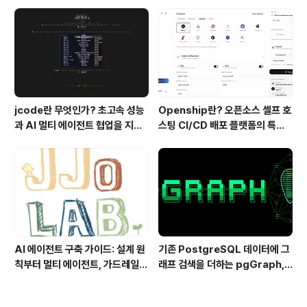
기술
ashKDA 그리고 AgentENV의
핵심 기술
jcode란 무엇인가? 초고속 성능
Openship란? 오픈소스 셀프 호
과 AI 멀티 에이전트 협업을 지원
스팅 CI/CD 배포 플랫폼의 특징
하는 차세대 AI 코딩 도구
과 동작 방식
AI 에이전트 구축 가이드: 설계 원
기존 PostgreSQL 데이터에 그
칙부터 멀티 에이전트, 가드레일까
래프 검색을 더하는 pgGraph,
지 한 번에 이해하기
관계형 데이터의 그래프 탐색을 빠
르게 만드는 방법