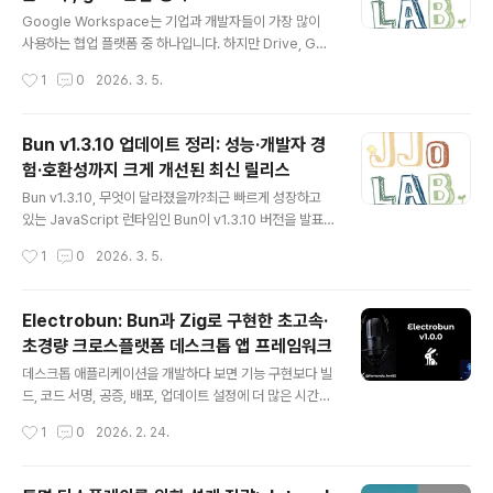
글 내용
Google Workspace는 기업과 개발자들이 가장 많이
사용하는 협업 플랫폼 중 하나입니다. 하지만 Drive, Gm
ail, Calendar, Docs, Sheets, Chat, Admin 등 다양한
작성시간
1
0
2026. 3. 5.
서비스를 자동화하거나 통합 관리하려면 여러 API와 도구
를 따로 사용해야 하는 번거로움이 있습니다.이러한 문제
를 해결하기 위해 등장한 도구가 gws(Google Worksp
Bun v1.3.10 업데이트 정리: 성능·개발자 경
ace CLI) 입니다. gws는 Google Workspace의 다양
험·호환성까지 크게 개선된 최신 릴리스
한 API를 단일 명령줄 인터페이스(CLI) 로 제어할 수 있도
글 내용
록 설계된 도구로, 자동화 스크립트, AI 에이전트 연동, CI
Bun v1.3.10, 무엇이 달라졌을까?최근 빠르게 성장하고
환경까지 폭넓게 활용할 수 있습니다.특히 Google Disc
있는 JavaScript 런타임인 Bun이 v1.3.10 버전을 발표
overy Service 기반의 동적 명령 생성, 구조화된 JSON
했습니다. 이번 릴리스는 단순한 기능 추가를 넘어 개발자
작성시간
1
0
2026. 3. 5.
출력, A..
경험(Developer Experience), 성능, 플랫폼 호환성을
전반적으로 개선한 것이 특징입니다.특히 Zig로 완전히 재
작성된 REPL, 브라우저 대상 단일 HTML 컴파일 기능, T
Electrobun: Bun과 Zig로 구현한 초고속·
C39 표준 ES 데코레이터 완전 지원, Windows ARM64
초경량 크로스플랫폼 데스크톱 앱 프레임워크
지원 등 실질적으로 개발 환경에 큰 변화를 가져오는 기능
글 내용
들이 포함되었습니다.이 글에서는 Bun v1.3.10에서 추가
데스크톱 애플리케이션을 개발하다 보면 기능 구현보다 빌
된 주요 기능과 기술적 특징, 그리고 개발자가 얻을 수 있는
드, 코드 서명, 공증, 배포, 업데이트 설정에 더 많은 시간을
장점을 중심으로 정리해보겠습니다. Bun v1.3.10 주요 업
쓰게 되는 경우가 많습니다. 특히 크로스플랫폼을 고려하
작성시간
1
0
2026. 2. 24.
데이트1. Zig 기반으로 완..
면 복잡도는 더욱 높아집니다.Electrobun은 이러한 문제
를 해결하기 위해 등장한 TypeScript 기반 데스크톱 앱
프레임워크입니다. Bun을 메인 프로세스로 활용하고, Zig