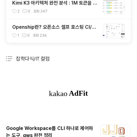
Kimi K3 아키텍처 완전 분석 : 1M 토큰을 구
현한 KDA, MoE, FlashKDA 그리고 Agen
2
0
조회
247
tENV의 핵심 기술
Openship란? 오픈소스 셀프 호스팅 CI/C
D 배포 플랫폼의 특징과 동작 방식
1
0
조회
236
잡학다식/IT 컬럼
분류 전체보기
주요 글 목록
Google Workspace를 CLI 하나로 제어하
는 도구, gws 완전 정리