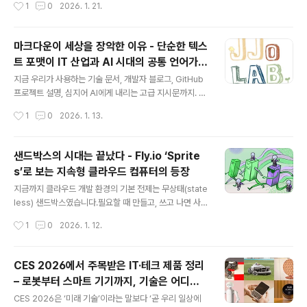
작성시간
1
0
2026. 1. 21.
이저 릴리스입니다. 지난 수년간 누적된 레거..
고 운영하는지를 구체적으로 보여준 사례입니다.이 글에서
는 X의 추천 시스템이 어떤 문제를 해결하기 위해 만들어
졌는지, 전체 아키텍처 구조, 핵심 머신러닝 모델(Phoeni
마크다운이 세상을 장악한 이유 - 단순한 텍스
x), 그리고 실제 피드가 만들어지는 과정을 단계별로 정리
트 포맷이 IT 산업과 AI 시대의 공통 언어가
해봅니다.추천 시스템이나 대규모 데이터 파이프라인에 관
글 내용
되기까지
심 있는 분이라면 흐름만 따라가도 많은 인사이트를 얻을
지금 우리가 사용하는 기술 문서, 개발자 블로그, GitHub
수 있습니다.X ‘For You’ 피드 추천 시스템 개요X의 ‘For
프로젝트 설명, 심지어 AI에게 내리는 고급 지시문까지. 이
You’ 피드는 개인화된 콘텐츠 추천 품질을 높이기 위해 개
모든 것의 공통점은 마크다운(Markdown) 으로 작성된
작성시간
1
0
2026. 1. 13.
발된 머신러닝 기반 추천 시스템입니다.이 시스템의 가장
경우가 많다는 점입니다.이 글에서는 마크다운이 어떻게
큰 특징은 두..
탄생했는지, 어떤 특징 덕분에 전 세계 기술 산업의 표준 포
맷으로 자리 잡았는지, 그리고 왜 오늘날 AI 시대의 핵심 제
샌드박스의 시대는 끝났다 - Fly.io ‘Sprite
어 언어로까지 사용되고 있는지를 정리합니다. 단순한 텍
s’로 보는 지속형 클라우드 컴퓨터의 등장
스트 포맷이 어떻게 인터넷의 근간이 되었는지, 그 배경과
글 내용
의미를 살펴봅니다.마크다운의 탄생 배경과 기원HTML
지금까지 클라우드 개발 환경의 기본 전제는 무상태(state
작성의 불편함에서 시작된 문제의식2000년대 초, 블로그
less) 샌드박스였습니다.필요할 때 만들고, 쓰고 나면 사라
를 운영하던 사람들은 글을 쓰는 것보다 HTML 문법을 직
지는 일회용 환경이죠.하지만 Fly.io는 이 방식이 더 이상
작성시간
1
0
2026. 1. 12.
접 작성하는 일에 더 많은 시간을 써야 했습니다.링크 하나,
현대적인 요구, 특히 AI 에이전트 시대에는 맞지 않다고 말
굵은 글씨 하나를 ..
합니다.그리고 그 대안으로 **‘Sprites’**라는 새로운 개
념의 지속형 클라우드 컴퓨터를 공개했습니다.이 글에서는
CES 2026에서 주목받은 IT·테크 제품 정리
Fly.io가 제안하는 Sprites가 무엇인지,왜 기존 샌드박스
– 로봇부터 스마트 기기까지, 기술은 어디까
모델이 한계에 도달했는지,그리고 Sprites가 어떤 방식으
글 내용
지 왔나
로 개발과 운영의 패러다임을 바꾸는지 정리해봅니다.Spri
CES 2026은 ‘미래 기술’이라는 말보다 ‘곧 우리 일상에