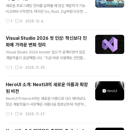
글 내용
은 디지털 제품을 판매하려고 하면 다음과 같은 고민이 생
새로운 프로그래밍 언어를 살펴볼 때 많은 개발자가 기능
깁니다.결제 처리를 위해 결제 대행 서비스 연동구매 후 사
비교부터 시작한다. 하지만 Go, Rust, Zig처럼 비슷한 영
용할 수 있는 라이선스 키 생성고객이 구매 내역과 라이선
역을 다루는 언어라도, 실제로는 서로 전혀 다른 방향을 향
작성시간
1
0
2025. 12. 6.
스를 확인할 수 있는 화면 제공관리자 입장에서 주문과 고
해 움직이고 있다. 이 글은 이 세 언어를 기능이 아닌 철학
객을 관리할 수 있..
의 관점에서 바라보고, 각 언어가 무엇을 해결하려고 하는
지, 어떤 가치관을 따라 설계되었는지를 정리한다. 이를 통
Visual Studio 2026 첫 인상: 혁신보다 진
해 독자는 어떤 언어가 자신의 환경과 성향에 맞는지 판단
화에 가까운 변화 정리
할 수 있을 것이다.언어 비교의 핵심은 기능이 아니라 가치
글 내용
관이다Go, Rust, Zig는 모두 시스템 프로그래밍 영역에
Visual Studio 2026 Insider 빌드가 공개되면서 많은
서 자주 언급되는 언어이지만, 설계자가 중요하게 본 가치
개발자들이 궁금해합니다. “지금 바로 사용해도 안전할
가 다르다. 작성자의 관점처럼 기능을 나열하면서 비교하
까?”, “VS 2022와 얼마나 달라졌을까?”, “AI가 얼마나
작성시간
1
0
2025. 11. 29.
는 대신, “왜 이 언어는 이런 선택을 했는가?”라는 질문에
실질적인 도움을 줄까?” 이번 글에서는 실제 설치와 사용
답하는 것이 더 중요..
경험을 기반으로 Visual Studio 2026의 변화 포인트와
특징, Copilot 통합 강화, UI 개선, 테스트 생성 기능 등 핵
HeroUI 소개: NextUI의 새로운 이름과 확장
심 요소를 한 번에 정리해드립니다.Visual Studio 2026
된 비전
은 ‘완전히 새로운 IDE’라기보다는 기존 VS 2022의 안정
글 내용
성을 유지하면서 AI 기능을 깊게 녹여낸 형태의 ‘진화형 업
NextUI가 HeroUI라는 새로운 이름으로 다시 태어났다.
데이트’에 가깝습니다. VS 2022 사용자가 부담 없이 넘어
많은 개발자들이 사랑해온 아름다운 컴포넌트와 직관적인
갈 수 있는 수준이지만, 그 안에서도 개발자가 체감할 변화
DX는 그대로지만, 그 안에 담긴 방향성과 목표는 한층 더
작성시간
1
0
2025. 11. 27.
는 분명히 존재합니다.아..
넓어졌다. 이 글에서는 HeroUI로의 리브랜딩 배경, 주요
변화, 마이그레이션 방식, 그리고 앞으로 제공될 기능과 로
드맵까지 전체적으로 정리한다. 이미 NextUI를 사용하고