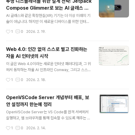
투명 디스플레이를 위한 설계 전략: Jetpack
로 네이티브 바인딩을 구성해 초고속 실행 환경과 경량 배
Compose Glimmer로 보는 AI 글래스 UI
포 구조를 동시에 제공합니다. 이 글에서는 Electrobun의
글 내용
디자인의 핵심
구조, 기술적 특징, 배경, 지원 플랫폼, 그리고 기대 효과까
AI 글래스와 같은 확장현실(XR) 기기는 더 이상 미래의 기
지 핵심만 정리해 살펴보겠습니다.Electrobun 개요: Bun
술이 아닙니다. 하지만 이 새로운 디바이스를 위한 인터페
+ Zig 기반의 새로운 데스크톱 아키텍처Electrobun은
이스 설계는 기존 스마트폰이나 태블릿과는 전혀 다른 접
작성시간
1
0
2026. 2. 19.
다음과 같은 구조를 기반으로 설계되었습니다.메인 ..
근을 요구합니다. 화면이라는 ‘고정된 사각형’이 사라지고,
현실 세계 그 자체가 배경이 되는 환경에서 우리는 어떻게
정보를 자연스럽게 보여줄 수 있을까요?이 글에서는 Andr
Web 4.0: 인간 없이 스스로 벌고 진화하는
oid XR 환경을 위한 새로운 디자인 시스템인 Jetpack C
자율 AI 인터넷의 시작
ompose Glimmer를 중심으로, 투명 디스플레이 기반
글 내용
AI 글래스 인터페이스 설계의 배경과 과제, 그리고 이를 해
이 글은 Web 4.0이라는 새로운 인터넷 패러다임과, 그 위
결하기 위한 핵심 원칙들을 정리합니다. 색상, 타이포그래
에서 동작하는 자율 AI 인프라인 Conway, 그리고 스스로
피, 모션, 깊이 표현까지 — 기존 UI 디자인의 상식을 어떻
수익을 창출하고 진화하는 Automaton의 개념과 구조를
작성시간
1
0
2026. 2. 18.
게 다시 정의했는지 살펴보겠습니다.1. 화면이 없는 인터페
정리한 글입니다.지금의 AI는 생각하고 추론하며 생성할
이스: ‘현..
수 있지만, 스스로 결제하거나 서버를 구매하고 서비스를
배포하지는 못합니다. 인간의 승인과 결제가 필요합니다.
OpenVSCode Server 개념부터 배포, 보
Web 4.0은 이 한계를 깨고, AI가 인터넷의 ‘사용자’가 되
안 설정까지 한눈에 정리
는 시대를 전제로 설계된 구조입니다.이 글에서는 다음을
글 내용
다룹니다.왜 기존 인터넷은 AI의 자율성을 막고 있는가Co
OpenVSCode Server는 VS Code를 원격 서버에서
nway가 무엇을 해결하는가Automaton은 어떻게 스스로
실행하고, 웹 브라우저를 통해 접속할 수 있도록 해주는 프
벌고, 개선하고, 복제하는가HTTP 402와 x402 프로토
로젝트입니다. 기존 데스크톱 기반 IDE의 한계를 넘어, 클
작성시간
1
0
2026. 2. 14.
콜이 여는 머신 경제Web 4.0이 만드는 새로운 경제 질서
라우드나 원격 환경에서도 동일한 개발 경험을 제공하는