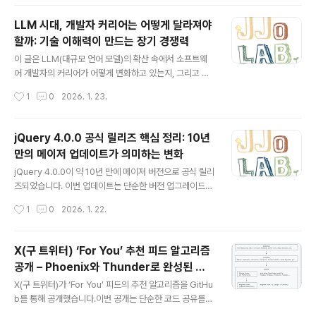
1. W..
것이 핵심입니다.이 글에서는 OpenVSCode Server가
무엇인지, 왜 등장했는지, 어떻게 실행하고 배포하는지, 그
LLM 시대, 개발자 커리어는 어떻게 달라져야
리고 보안 설정은 어떻게 구성하는지까지 단계별로 정리합
할까: 기술 이해력이 만드는 장기 경쟁력
니다. Docker 기반 실행부터 Linux 직접 실행, 확장 프로
글 내용
그램 사전 설치 방법까지 실제 운영에 필요한 내용을 중심
이 글은 LLM(대규모 언어 모델)의 확산 속에서 소프트웨
으로 설명합니다.OpenVSCode Server란 무엇인가Op
어 개발자의 커리어가 어떻게 변화하고 있는지, 그리고 여
enVSCode Server는 원격 서버에 VS Code를 실행하
전히 변하지 않는 핵심 역량은 무엇인지에 대해 다룹니다.
작성시간
1
0
2026. 1. 23.
고, 사용자는 웹 브라우저로 접속해 개발할 수 있도록 지
단순히 “AI가 개발자를 대체한다”는 이야기에서 벗어나, L
원..
LM을 도구로 받아들이는 관점과 근본 기술 이해의 중요성,
그리고 보수적이지만 안정적인 커리어 전략을 정리합니다.
jQuery 4.0.0 공식 릴리즈 핵심 정리: 10년
개발자로서 장기적인 경쟁력을 고민하고 있다면, 이 흐름
만의 메이저 업데이트가 의미하는 변화
을 차분히 살펴볼 필요가 있습니다.LLM과 개발자 커리어
글 내용
의 기본 관점소프트웨어 개발자의 커리어를 안정적으로 구
jQuery 4.0.0이 약 10년 만에 메이저 버전으로 공식 릴리
축하는 가장 확실한 방식은 여전히 실용적인 문제 해결 능
즈되었습니다. 이번 업데이트는 단순한 버전 업그레이드를
력과 기존 코드를 블랙박스로만 보지 않는 태도입니다.LL
넘어, 현대 웹 표준과 보안 환경에 맞게 구조 전반을 재정비
작성시간
1
0
2026. 1. 22.
M을 활용한 코딩은 겉보기에는 혁신적으로 보이지만, 본
한 것이 특징입니다. 레거시 브라우저 지원 중단, ES 모듈
질적으로는 Rails 같은 프레임워크를 사..
전환, 보안 정책 강화, deprecated API 제거 등 굵직한
변화들이 포함되어 있으며, 대부분의 기존 사용자들은 큰
X(구 트위터) ‘For You’ 추천 피드 알고리즘
코드 수정 없이 업그레이드가 가능하도록 설계되었습니다.
공개 – Phoenix와 Thunder로 완성된 머
이 글에서는 jQuery 4.0.0의 배경과 주요 변경 사항, 기술
글 내용
신러닝 추천 시스템
적 특징, 그리고 기대할 수 있는 효과를 중심으로 정리합니
X(구 트위터)가 ‘For You’ 피드의 추천 알고리즘을 GitHu
다.jQuery 4.0.0 릴리즈 배경과 의미jQuery 4.0.0은 오
b를 통해 공개했습니다.이번 공개는 단순한 코드 공유를
랜 개발 주기와 여러 프리릴리스를 거쳐 완성된 대규모 메
넘어, 대규모 소셜 플랫폼이 개인화 추천을 어떻게 설계하