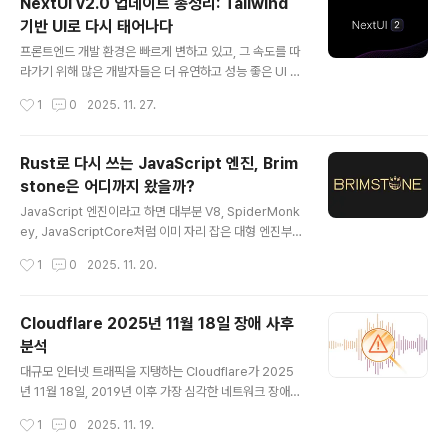
NextUI v2.0 업데이트 총정리: Tailwind
있다면 어떤 준비가 필요한지, 그리고 왜 이 변화가 React
기반 UI로 다시 태어나다
생태계에 의미가 있는지 이해할 수 있을 것이다.HeroUI란
글 내용
무엇인가: NextUI의 새로운 정체성HeroUI는 기존 Next
프론트엔드 개발 환경은 빠르게 변하고 있고, 그 속도를 따
UI가 갖고 있던 UI 디자인 철학과 기능을 유지하면서도, 더
라가기 위해 많은 개발자들은 더 유연하고 성능 좋은 UI 라
넓은 React 생태계를 지원하겠다는 목표로 새롭게 이름을
이브러리를 원하고 있다. 특히 React Server Compon
작성시간
1
0
2025. 11. 27.
바꾼 UI 라이브러리다.NextUI는 원래 Next..
ents 시대에 맞춰 성능을 개선하고, TailwindCSS로 전
환하면서 커스터마이즈 가능한 UI framework를 찾는 개
발자에게 NextUI v2.0은 눈여겨볼 만한 업데이트다. 이
Rust로 다시 쓰는 JavaScript 엔진, Brim
번 글에서는 NextUI v2.0에서 무엇이 달라졌는지, 왜 Tai
stone은 어디까지 왔을까?
lwindCSS 전환이 중요한지, 새롭게 추가된 기능들이 실
글 내용
제 개발에 어떤 이점을 주는지 정리한다.NextUI 팀은 이번
JavaScript 엔진이라고 하면 대부분 V8, SpiderMonk
버전을 통해 단순한 UI 컴포넌트 제공을 넘어 디자인 시스
ey, JavaScriptCore처럼 이미 자리 잡은 대형 엔진부터
템 구축까지 고려한 개발 경험을 제공하는 데 집중했다. 변
떠오릅니다. 하지만 최근 Rust로 처음부터 구현한 새로운
작성시간
1
0
2025. 11. 20.
화의 폭이 큰 만큼 전체적인 특징과 개선 사..
JavaScript 엔진인 Brimstone이 등장하면서 개발자들
의 관심이 빠르게 모이고 있습니다. Brimstone은 ECMA
Script 사양을 거의 완전하게 구현하고 있으며, test262
Cloudflare 2025년 11월 18일 장애 사후
테스트의 97% 이상을 통과할 정도로 높은 완성도를 보여
분석
줍니다. 아직 프로덕션에서 안정적으로 사용할 단계는 아
글 내용
니지만, Rust 기반의 JS 엔진 아키텍처가 어떤 방식으로
대규모 인터넷 트래픽을 지탱하는 Cloudflare가 2025
구현되고 있는지를 확인할 수 있다는 점만으로도 의미가
년 11월 18일, 2019년 이후 가장 심각한 네트워크 장애를
큽니다. 이 글에서는 Brimstone의 설계 배경부터 구현 구
겪었다. 전 세계적으로 Cloudflare를 경유하는 웹사이트
작성시간
1
0
2025. 11. 19.
조, 테스트 체계, 실행 방법까지 지금..
와 서비스들이 연쇄적으로 HTTP 5xx 오류를 반환했고,