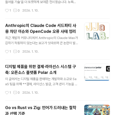
tes란 무엇인가?일회용 샌드박스를 대체하는 ‘지속형 클
들어올 기술’을 더 또렷하게 보여준 전시였습니다. 뉴욕타
라우드 컴퓨터’Fly.io의 Sprites는 기존의 읽기 전용, 무
임스 Wirecutter가 선정한 ‘가장 손에 넣고 싶은 제품
작성시간
1
0
2026. 1. 10.
상태 샌드박스를 대체하기 위해 설계된 상태 저장..
들’을 중심으로 살펴보면, 로봇·모바일·스마트홈·웨어러블·
디스플레이 등 다양한 분야에서 기술의 방향성이 분명하게
드러납니다.이 글에서는 CES 2026에서 주목받은 주요
Anthropic의 Claude Code 서드파티 사
제품들을 기술적 관점에서 정리하고, 각 제품이 어떤 문제
용 차단 이슈와 OpenCode 오류 사태 정리
를 해결하려는지, 어떤 특징과 한계를 갖고 있는지 차분히
글 내용
살펴봅니다.CES 2026의 전체 흐름 – “서투른 로봇의
최근 개발자 커뮤니티에서 Anthropic의 Claude Max가
해”CES 2026을 관통하는 키워드는 단연 로봇입니다. S
갑자기 작동하지 않는다는 보고가 잇따르며 큰 논란이 발
witchBot, LG, Sharpa, Unitree 등 여러 기업이 휴머노
생했습니다. 특히 오픈소스 기반 코드 에디터인 OpenCo
작성시간
1
0
2026. 1. 10.
이드 및 서비스 로봇을 선보였지만, 빨래 개기, 카드 딜링..
de를 통해 Claude Max를 사용하던 유료 구독자들이 대
거 오류를 겪으면서, 단순한 버그인지 정책 변경인지에 대
한 해석이 엇갈리고 있습니다.이 글에서는 해당 이슈의 발
디지털 제품을 위한 결제·라이선스 시스템 구
생 배경, 기술적 상황, 사용자 반응, 그리고 현재까지 공유
축: 오픈소스 플랫폼 Polar 소개
된 해결 및 대체 방안을 정리해 봅니다.Claude Max와 O
글 내용
penCode 연동에서 발생한 오류 개요갑작스러운 서비스
이 글에서는 디지털 제품을 판매하는 개발자와 소규모 Sa
중단 현상여러 사용자들은 “몇 분 전까지 정상적으로 사용
aS 팀을 위해 **결제, 라이선스 발급, 고객 관리 기능을 하
하던 Claude Max가 갑자기 오류 메시지를 띄우며 중단
나로 제공하는 오픈소스 플랫폼 ‘Polar’**를 소개합니다.
작성시간
1
0
2026. 1. 10.
됐다”고 보고했습니다.공통적으로 언급된 환경은 OpenC
여러 결제 API와 라이선스 시스템을 각각 구현해야 하는
ode 1.1...
부담을 줄이고, 비교적 짧은 시간 안에 완성도 높은 판매 인
프라를 구축할 수 있는 방법과 Polar의 주요 기능, 특징, 그
Go vs Rust vs Zig: 언어가 드러내는 철학
리고 실제 사용 방법까지 정리합니다.디지털 제품 판매에
과 선택 기준
서 반복되는 문제소프트웨어, 전자책, 프리미엄 콘텐츠 같