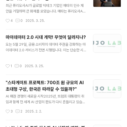
글 내용
최근 퓨리오사AI가 글로벌 빅테크 기업인 메타의 인수 제
안을 거절하며 큰 화제를 모았습니다. 메타는 퓨리오사AI
의 기술력에 큰 관심을 보였고, 약 8억 달러(한화 약 1조 2
작성시간
4
0
2025. 3. 25.
000억원)에 달하는 인수 제안을 했습니다. 그러나 퓨리오
사AI는 경영권 매각을 거부하고 독자적인 성장 계획을 이
어가기로 결정했는데요, 이 결정이 AI 반도체 산업에 어떤
마이데이터 2.0 시대 개막! 무엇이 달라지나?
영향을 미칠지 주목받고 있습니다. 이 블로그에서는 퓨리
글 내용
오는 5월 29일, 금융 소비자의 데이터 주권을 강화하는 마
오사AI가 왜 매각을 거절했는지, 그들의 목표는 무엇인지,
이데이터 2.0 서비스가 전면 시행됩니다. 이는 단순한 시
그리고 이들의 핵심 제품인 '레니게이드'에 대해 깊이 살펴
스템 업그레이드가 아니라 금융 데이터 활용 방식 자체를
보겠습니다.퓨리오사AI와 메타: 협상의 배경퓨리오사AI는
혁신하는 변화입니다.지난해 금융위원회가 마이데이터 2.
AI 반도체 설계 스타트업으로, 지난 몇 년 간 AI 반도체 시
작성시간
1
0
2025. 3. 25.
0 로드맵을 발표한 이후, 금융사 및 데이터 제공기관들은
장에서 빠르게 성장을 이룬 기업입니다. 메타는 AI 반도체
본격적인 준비에 돌입했으며, 4월 28일부터 실제 적용 작
기술에 대한 필요성..
업이 시작됩니다. 특히, API 개편, 인증 방식 변경, 데이터
"스타게이트 프로젝트: 700조 원 규모의 AI
활용 범위 확장 등의 기술적 변화가 예상되며, 기업들은 이
초대형 구상, 한국은 따라갈 수 있을까?"
에 맞춰 시스템을 정비하고 있습니다.이번 블로그에서는
글 내용
마이데이터 2.0의 주요 변화, 금융권 및 사업자의 준비 상
AI 패권 경쟁의 새로운 시작2025년, 트럼프 대통령의 취
황, 그리고 소비자들에게 미칠 영향을 상세히 알아보겠습
임과 함께 전 세계 AI 산업의 판도가 다시 흔들리고 있습니
니다.🔍 마이데이터 2.0이란? 무엇이 달라지나?마이데이
다. 그는 취임 직후 바이든 행정부의 AI 관련 행정명령을 폐
작성시간
3
2
2025. 2. 2.
터 2.0은 기존 마이데이터..
기하고, 무려 5천억 달러(약 700조 원) 규모의 초대형 AI
프로젝트, **'스타게이트 프로젝트'**를 발표했습니다. 이
는 단순한 정책 변화가 아닌, 미국의 AI 패권을 더욱 확고히