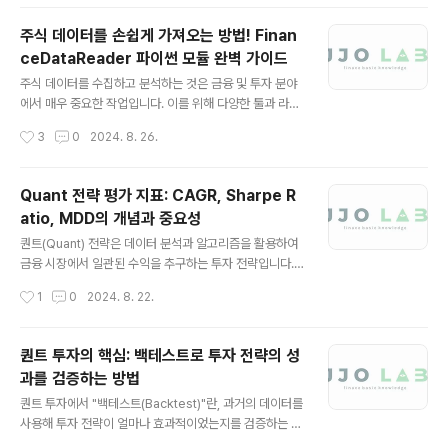
2. 투명성과 신뢰..
워크가 마련되기를 기대하고 있습니다.그러나 암호화폐 산
업의 발전과 혁신을 보호하는 동시에 소비자를 안전하게
주식 데이터를 손쉽게 가져오는 방법! Finan
지키는 균형 잡힌 규제는 아직 먼 길일지도 모릅니다. 이 블
ceDataReader 파이썬 모듈 완벽 가이드
로그에서는 암호화폐 규제의 현재 상태, 주요 이슈, 그리고
글 내용
47대 행정부의 정책 방향에 대해 심층적으로 살펴봅니다.
주식 데이터를 수집하고 분석하는 것은 금융 및 투자 분야
1. 새로운 정치 환경과 암호화폐 규제 기대2024년 미국 대
에서 매우 중요한 작업입니다. 이를 위해 다양한 툴과 라이
선 이후, 250명의 친암호화폐 의원과 16명의 친암호화폐
브러리가 존재하지만, 그 중에서도 FinanceDataReade
작성시간
3
0
2024. 8. 26.
상원의원이 의회에 입성했습니다. 트럼프 당선인은 미국을
r는 특히 국내외 주식 데이터를 쉽고 빠르게 가져올 수 있
"세계 암호화폐 수도"로 만들겠다..
는 파이썬 모듈로 인기를 끌고 있습니다. 이번 포스팅에서
는 FinanceDataReader 모듈의 주요 특징과 많이 사용
Quant 전략 평가 지표: CAGR, Sharpe R
되는 함수들, 그리고 간단한 사용 방법을 소개하겠습니다.F
atio, MDD의 개념과 중요성
inanceDataReader의 주요 특징다양한 데이터 소스 지
글 내용
원: 이 모듈은 한국 주식 시장(KRX)은 물론, 미국 주식 시
퀀트(Quant) 전략은 데이터 분석과 알고리즘을 활용하여
장(NASDAQ, NYSE), 일본, 중국, 독일 등 전 세계 다양한
금융 시장에서 일관된 수익을 추구하는 투자 전략입니다.
시장의 데이터를 제공합니다.풍부한 데이터 종류: 주가(시
이러한 전략의 성과를 평가하기 위해서는 몇 가지 중요한
작성시간
1
0
2024. 8. 22.
가, 고가, 저가, 종가)는 물론, 배당금, 시가총액..
지표들이 사용됩니다. 이번 글에서는 대표적인 평가 지표
인 CAGR, Sharpe Ratio, MDD에 대해 설명하고, 이들
이 투자 전략 평가에서 왜 중요한지를 살펴보겠습니다.1. C
퀀트 투자의 핵심: 백테스트로 투자 전략의 성
AGR (Compound Annual Growth Rate)CAGR은
과를 검증하는 방법
연평균 성장률을 의미합니다. 이는 투자 기간 동안 투자 자
글 내용
산이 일정하게 성장했다고 가정할 때의 연평균 성장률을
퀀트 투자에서 "백테스트(Backtest)"란, 과거의 데이터를
나타내는 지표입니다. 계산 공식은 다음과 같습니다여기서
사용해 투자 전략이 얼마나 효과적이었는지를 검증하는 과
nnn은 투자 기간(년 단위)입니다.CAGR의 주의점:CAGR
정입니다. 즉, 과거의 시장 데이터를 활용해 자신이 개발한