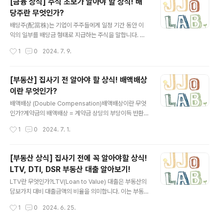
[금융 상식] 주식 초보가 알아야 할 상식! 배
같습니다토큰증권 (Security Token) 이란, 분산원장 기
당주란 무엇인가?
술을 활용해 자본시장법상 증권을 디지털화 한 것증권법
글 내용
준수: STO는 전통적인 증권과 마찬가지로 각국의 증권 규
배당주(配當株)는 기업이 주주들에게 일정 기간 동안 이
제를 준수해야 합니다. 이는 투자자 보호를 위한 법적 장치
익의 일부를 배당금 형태로 지급하는 주식을 말합니다. 즉,
가 적용되며, 발행자는..
배당주를 보유하고 있는 주주는 기업의 이익 중 일부를 정
작성시간
1
0
2024. 7. 9.
기적으로 받을 수 있습니다. 배당주는 주로 안정적인 수익
을 제공하며, 장기 투자자들에게 인기가 많습니다. 다음은
배당주에 대한 주요 특징입니다:배당금 지급: 배당주는 정
[부동산] 집사기 전 알아야 할 상식! 배액배상
기적으로 배당금을 지급합니다. 이는 일반적으로 분기, 반
이란 무엇인가?
기 또는 연간 단위로 지급되며, 배당금의 크기는 기업의 수
글 내용
익성과 배당 정책에 따라 달라집니다.안정성: 배당주는 일
배액배상 (Double Compensation)배액배상이란 무엇
반적으로 안정적이고 성숙한 기업에서 발행됩니다. 이러한
인가?​계약금의 배액배상 = 계약금 상당의 부당이득 반환
기업은 성장 단계보다는 안정적 수익을 창출하는 단계에
+ 계약금 상당의 손해배상의 예정액 청구 설명: 배액배상
작성시간
1
0
2024. 7. 1.
있는 경우가 많습니다.배당 수익률: 배당 수익률은 주가 대
은 법률적으로 계약이 불이행되었을 때, 불이행으로 인해
비 배당금의 비율을 의미합니다. 이는 투자..
발생한 손해에 대한 배상액을 단순히 손해액만큼이 아니라
두 배로 지급하도록 규정하는 것을 의미합니다. 이는 계약
[부동산 상식] 집사기 전에 꼭 알아야할 상식!
의 성실한 이행을 촉진하고, 계약을 위반한 당사자에게 더
LTV, DTI, DSR 부동산 대출 알아보기!
큰 책임을 지우기 위한 목적이 있습니다.예시: 가령, A와 B
글 내용
가 계약을 체결하여 A가 B에게 특정 상품을 100만 원에
LTV란 무엇인가?LTV(Loan to Value) 대출은 부동산의
판매하기로 했다고 가정해봅시다. 계약 내용에 따라 A는
담보가치 대비 대출금액의 비율을 의미합니다. 이는 부동
상품을 특정 날짜까지 B에게 인도해야 합니다. 그러나 A가
산 담보 대출에서 매우 중요한 개념으로, 대출을 승인하고
작성시간
1
0
2024. 6. 25.
정해진 날짜에 상품을 인도하지 않았고, 이로 인해 B가 50
그 금액을 결정하는 데 사용됩니다. LTV 비율은 다음과 같