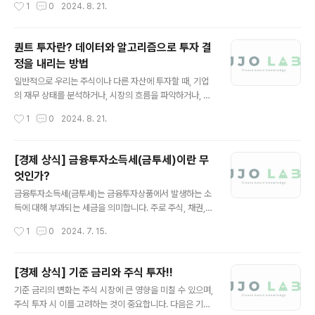
작성시간
1
0
2024. 8. 21.
은 투자 기간 동안의 평균 성장률을 나타내지만, 실제 연도
투자 전략을 테스트해 보고, 이 전략이 실제로 좋은 성과를
별 수익..
냈을지 확인하는 것입니다.백테스트의 과정전략 개발: 먼
저, 투자할 때 사용할 규칙이나 모델을 설정합니다. 예를 들
퀀트 투자란? 데이터와 알고리즘으로 투자 결
어, 특정 주식이 50일 이동 평균선을 넘을 때 매수하고, 다
정을 내리는 방법
시 하락할 때 매도하는 전략을 세울 수 있습니다.과거 데이
글 내용
터 수집: 이 전략이 과거에 어떻게 작동했을지 확인하기 위
일반적으로 우리는 주식이나 다른 자산에 투자할 때, 기업
해 주식의 가격, 거래량, 재무제표 등의 과거 데이터를 수집
의 재무 상태를 분석하거나, 시장의 흐름을 파악하거나, 혹
합니다.전략 적용: 설정한 전략을 과거 데이터에 적용해 봅
은 다른 투자 전문가들의 의견을 듣고 결정을 내리곤 합니
작성시간
1
0
2024. 8. 21.
니다. 예를 들어, 2010년부터 2020년까지의 데이터를 사
다. 하지만 퀀트 투자는 이런 방식 대신, 수학적 계산과 통
용해 전략을..
계, 그리고 과거의 데이터를 활용하여 투자 결정을 합니다.
퀀트 투자, 어떻게 이루어질까요?데이터 수집: 퀀트 투자에
[경제 상식] 금융투자소득세(금투세)이란 무
서는 과거의 주가, 거래량, 기업의 재무제표 등 다양한 데이
엇인가?
터를 수집합니다.모델 설계: 수집한 데이터를 바탕으로 투
글 내용
자 모델을 설계합니다. 이 모델은 "어떤 상황에서 어떤 주
금융투자소득세(금투세)는 금융투자상품에서 발생하는 소
식을 사야 하는가?"를 결정해 주는 규칙을 포함하고 있습
득에 대해 부과되는 세금을 의미합니다. 주로 주식, 채권,
니다.알고리즘 적용: 이 모델을 컴퓨터 프로그램, 즉 알고리
펀드 등 금융투자상품에서 얻는 이익에 대해 과세하는 세
작성시간
1
0
2024. 7. 15.
즘으로 만들어 실제 시장 데이터에 적용합니다.투자 실행:
제입니다. 금투세는 투자 소득에 대한 과세 형평성을 높이
알고리즘이 주는 신호에 따라..
고 세수 확보를 목적으로 도입됩니다.금투세의 주요 내용
구분내용과세 대상주식, 채권, 펀드, 파생상품 등 다양한 금
[경제 상식] 기준 금리와 주식 투자!!
융투자상품이 과세 대상에 포함됩니다.이자, 배당소득, 매
글 내용
기준 금리의 변화는 주식 시장에 큰 영향을 미칠 수 있으며,
매차익 등이 과세 대상 소득에 포함됩니다.과세 기준일정
주식 투자 시 이를 고려하는 것이 중요합니다. 다음은 기준
금액 이상의 금융투자소득에 대해서 과세가 이루어집니다.