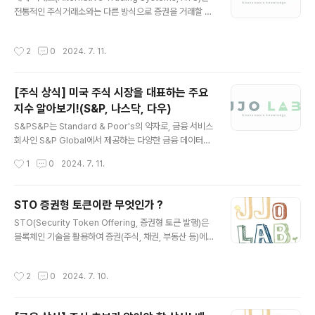
전통적인 주식거래소와는 다른 방식으로 증권을 거래할 수
인미국 경제: 미국 달러와 엔화는 종종 상반된 관계를 가집
있는 플랫폼을 의미합니다. 주로 기관 투자자들이 이용하
니다. 미국 경제의 강세는 달러 강세를 유발하고, 이는 엔화
며, 기존 거래소와 비교하여 몇 가지 특징이 있습니다.대체
약세로 이어질 수 있습니다.위험 회피 성향: 엔화는 '안전
작성시간
2
0
2024. 7. 11.
거래소의 주요 특징구분내용비공개성ATS는 일반적으로
자산'으로 간주되어, 글로벌 불확실성이 증가할 때 투자자
거래 정보가 비공개로 유지됩니다. 이는 거래 참여자들이
들이 엔화를 선..
익명으로 거래할 수 있게 하여 대규모 거래를 신속하게 처
[주식 상식] 미국 주식 시장을 대표하는 주요
리할 수 있습니다.유연한 규제전통적인 거래소에 비해 규
지수 알아보기!(S&P, 나스닥, 다우)
제가 덜 엄격하여 혁신적인 거래 방식을 도입하기에 유리
글 내용
합니다.다양한 거래 가능주식뿐만 아니라 채권, 파생상품
S&PS&P는 Standard & Poor's의 약자로, 금융 서비스
등 다양한 금융 상품을 거래할 수 있습니다.비용 절감전통
회사인 S&P Global에서 제공하는 다양한 금융 데이터와
거래소보다 거래 비용이 낮을 수 있어 비용 절감이 가능합
분석을 의미합니다. S&P는 특히 주식 시장과 관련된 여러
작성시간
1
0
2024. 7. 11.
니다. 대체 거래소의 유형다크풀..
가지 주요 지수들을 산출하고 제공하는 것으로 유명합니
다. 여기에는 대표적인 S&P 500 지수가 포함됩니다.S&
P 500S&P 500은 미국 주식 시장을 대표하는 주요 지수
STO 증권형 토큰이란 무엇인가 ?
중 하나로, 미국 내 시가 총액이 큰 500개의 기업을 포함
글 내용
STO(Security Token Offering, 증권형 토큰 발행)은
하고 있습니다. 이 지수는 주식 시장의 전반적인 건강 상태
블록체인 기술을 활용하여 증권(주식, 채권, 부동산 등)에
와 방향성을 파악하는 데 자주 사용됩니다. 다음은 S&P 5
대한 소유권을 디지털화한 토큰을 발행하고, 이를 통해 자
00에 대한 주요 특징입니다:다양성: 기술, 금융, 헬스케어
금을 조달하는 방법입니다. STO는 기존의 IPO(Initial Pu
등 다양한 산업군을 대표하는 기업들로 구성되어 있어, 특
작성시간
2
0
2024. 7. 10.
blic Offering, 기업공개)나 ICO(Initial Coin Offering,
정 산업의 변동에 의해 크게 좌우되지 않습니다.시가 총액
코인공개)와 비교할 때 규제 준수와 투자자 보호 측면에서
..
더 엄격한 기준을 따릅니다. STO의 주요 특징은 다음과