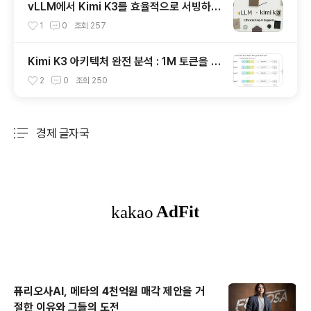
vLLM에서 Kimi K3를 효율적으로 서빙하는
방법과 주요 최적화 기술
1
0
조회
257
Kimi K3 아키텍처 완전 분석 : 1M 토큰을 구
현한 KDA, MoE, FlashKDA 그리고 Agen
2
0
조회
250
tENV의 핵심 기술
경제 글자국
분류 전체보기
주요 글 목록
퓨리오사AI, 메타의 4천억원 매각 제안을 거
절한 이유와 그들의 도전