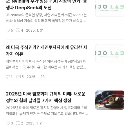
📈 Nvidia의 주가 상승과 AI 시장의 변화: 경
하려는 전략적 선택으로 해석됩니다.반면, 한국은 AI 기술
쟁과 DeepSeek의 도전
과 인프라 투자에서 여전히 부족한 모습을 보이며 글로벌
글 내용
경쟁에서 뒤처질 수 있다는 우려가 제기되고 있습니다. 이
🔎 Nvidia의 급격한 성장, 과연 계속될까?최근 Nvidia는
글에서는 스타게이트 프로젝트의 주요 내용과 글로벌 AI
AI와 딥러닝 기술의 성장과 함께 폭발적인 주가 상승을 경
산업에 미치는 영향, 그리고 한국이 나아가야 할 방향에 대
험하고 있습니다. 데이터센터와 AI 연구에 필수적인 GPU
작성시간
5
4
2025. 1. 31.
해 살펴보겠습니다.1. 스타게이트 프로젝트란?1-1. 프로젝
시장에서 독보적인 위치를 차지하고 있는 Nvidia는 높은
트 개..
이익률과 확장 가능한 시장을 바탕으로 강력한 성장세를
이어가고 있습니다. 하지만, Nvidia가 지속적으로 시장을
왜 미국 주식인가? 개인투자자에게 유리한 세
지배할 수 있을까요?Cerebras, Groq와 같은 신생 기업
가지 이유
들이 혁신적인 AI 하드웨어를 개발하고 있으며, Amazon,
글 내용
Google, Microsoft와 같은 빅테크 기업들은 자체 AI 칩
개인투자자에게 미국 주식은 어떤 장점을 제공할까요? 이
을 개발하며 Nvidia의 의존도를 줄이고 있습니다. 여기에
글에서는 미국 주식이 유리한 이유를 세 가지 핵심 관점에
더해, DeepSeek과 같은 기업들이 혁신적인 AI 모델 효
서 분석합니다. 미국 주식시장은 규모, 기업의 질, 자산배분
작성시간
11
5
2025. 1. 23.
율성 기술을 앞세워 Nvidia의 시장 ..
효과 면에서 독보적인 강점을 보입니다. 왜 많은 투자자들
이 미국 주식에 주목하는지, 그리고 이를 통해 어떤 전략적
이점을 얻을 수 있는지 자세히 살펴보겠습니다.1. 미국 주식
2025년 미국 암호화폐 규제의 미래: 새로운
시장: 세계 최대 규모와 안정성**미국 주식시장은 '좋은 시
정부와 함께 달라질 7가지 핵심 쟁점
장'**이라고 불릴 만한 여러 조건을 갖추고 있습니다.1-1.
글 내용
세계 최대 규모와 풍부한 유동성미국 주식시장은 전 세계
2025년 미국의 새로운 정치적 환경에서 암호화폐와 스테
에서 가장 크며, 하루 평균 거래액이 약 300조 원에 달합
이블코인 규제가 뜨거운 주제로 떠오르고 있습니다. 트럼
니다. 이는 한국 주식시장의 30배 수준으로, 유동성이 풍
프 대통령 당선인과 친(親) 암호화폐 의원들의 등장으로 인
작성시간
3
2
2025. 1. 9.
부한 시장은 주가 왜곡 위험이 낮아 투자에 유리합니다.1-
해, 디지털 자산 업계는 더 명확하고 우호적인 규제 프레임