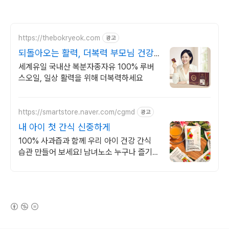
https://thebokryeok.com
광고
되돌아오는 활력, 더복력 부모님 건강
관리 해결
세계유일 국내산 복분자종자유 100% 루버
스오일, 일상 활력을 위해 더복력하세요
https://smartstore.naver.com/cgmd
광고
내 아이 첫 간식 신중하게
100% 사과즙과 함께 우리 아이 건강 간식
습관 만들어 보세요! 남녀노소 누구나 즐기는
사과즙! 우리 아이도 매일 찾아요!
(새창열림)
로그 정보