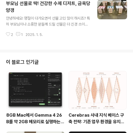
부모님 선물로 딱! 건강한 수제 디저트, 금옥당
기에도 훌륭한 품질이라 부모님들께 딱 어울리는 아이템들
이 가득하답니다. 그럼 명인명촌의 매력을 하나씩 살펴보
양갱
글 내용
러 가실까요? 😊1. 명인명촌, 무엇이 특별할까요?🌟 고급
안녕하세요! 명절이 다가오면서 선물 고민 많이 하시죠? 특
스러운 전통 장류 – 건강과 맛을 동시에명인명촌에서는 된
히 부모님이나 소중한 분들께 드릴 선물은 더 신경 쓰이기
장, 참기름, 고추장, 간장 등 정통 방식으로 만든 장류를 만
마련인데요. 오늘은 100% 국산 팥으로 만들어 건강하고,
나보실 수 있습니다.특히 간장은 숙성 기간별로 나눠져 있
2
1
2025. 1. 5.
맛까지 훌륭한 금옥당 양갱을 소개해드릴게요.더현대 서울
어 취향이나 요리에 맞춰 선택할 수 있는..
지하 1층에 위치한 금옥당은 정성 가득한 수제 양갱으로 유
명합니다. 명절 선물, 상견례 선물 등 특별한 날을 더욱 빛
내줄 품격 있는 디저트로, 부모님들께 특히 사랑받고 있는
곳이랍니다. 금옥당 양갱의 매력 포인트를 지금부터 하나
이 블로그 인기글
씩 살펴볼까요?1. 금옥당 양갱, 왜 특별할까요?🌟 100%
국산 팥 사용 – 건강하고 자연스러운 맛금옥당의 양갱은 국
산 거피팥으로 만든 백앙금을 사용해 깔끔하고 부드러운
맛이 특징입니다. 흔히 떠올리는 달고 묵직한 양갱과는 확
연히 다른, 은은한 단맛 덕..
8GB Mac에서 Gemma 4 26
Cerebras 사내 지식 베이스 구
B를 약 2GB 메모리로 실행하는 T
축 전략: 기존 업무 환경을 유지하
urboFieldfare
면서 AI 검색 시스템을 만든 방법