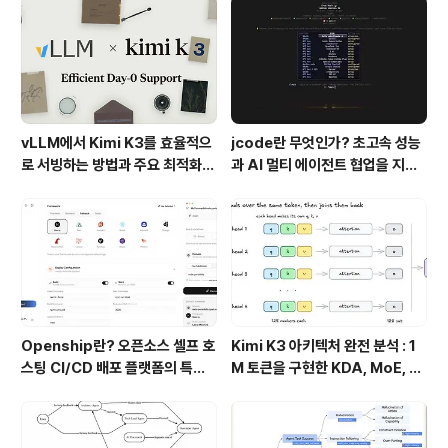
vLLM에서 Kimi K3를 효율적으
jcode란 무엇인가? 초고속 성능
로 서빙하는 방법과 주요 최적화
과 AI 멀티 에이전트 협업을 지원
기술
하는 차세대 AI 코딩 도구
Openship란? 오픈소스 셀프 호
Kimi K3 아키텍처 완전 분석 : 1
스팅 CI/CD 배포 플랫폼의 특징
M 토큰을 구현한 KDA, MoE, Fl
과 동작 방식
ashKDA 그리고 AgentENV의
핵심 기술