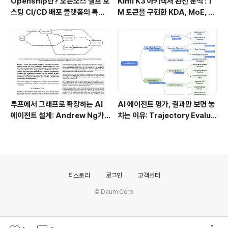
Openship란? 오픈소스 셀프 호
Kimi K3 아키텍처 완전 분석 : 1
스팅 CI/CD 배포 플랫폼의 특징
M 토큰을 구현한 KDA, MoE, Fl
과 동작 방식
ashKDA 그리고 AgentENV의
핵심 기술
루프에서 그래프로 확장하는 AI
AI 에이전트 평가, 결과만 보면 놓
에이전트 설계: Andrew Ng가
치는 이유: Trajectory Evalua
제시한 4단계 Agentic Workfl
tion의 중요성
ow
의안내
티스토리
로그인
고객센터
© Daum Corp.