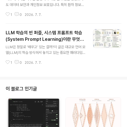
도 데이터 보안과 개인정보 보호입니다. 특히 환자 정보가
외부로 전송되는 구조는 규제와 신뢰 측면에서 큰 부담이
1
0
2026. 7. 7.
됩니다.이 글에서는 클라우드를 전혀 사용하지 않고, 의료
텍스트 분석과 개인정보 비식별화를 완전히 로컬 환경에서
수행하는 의료 AI 플랫폼인 **OpenMed**를 중심으로,
LLM 학습의 빈 퍼즐, 시스템 프롬프트 학습
기술적 개념과 구조, 주요 기능, 그리고 실제 활용 방식까지
정리합니다.OpenMed란 무엇인가OpenMed는 의료
(System Prompt Learning)이란 무엇인
글 내용
도메인에 특화된 AI 모델을 디바이스 내부 또는 자체 서버
가
LLM은 정말로 ‘배우고’ 있는 걸까?이 글은 대규모 언어 모
에서만 실행하도록 설계된 로컬 퍼스트(Local-first) 의료
델(LLM)의 학습 방식에서 놓치고 있는 중요한 패러다임에
AI 플랫폼입니다.환자 데이터는 네트워크를 통해 외부로
대한 문제 제기에서 출발합니다.우리는 보통 LLM의 학습
전송되지 않으며, API 키나 클라우드 호출 없이도 고급 의
1
0
2026. 7. 7.
을 두 가지로 설명합니다. 하나는 사전학습(pretraining),
료 자연어 처리(..
다른 하나는 파인튜닝(finetuning)입니다. 하지만 인간의
학습 방식과 비교해 보면, 이 둘만으로는 설명되지 않는 영
역이 분명히 존재합니다.이 글에서는 기존 학습 방식의 한
계를 짚고, ‘시스템 프롬프트 학습(System Prompt Lea
이 블로그 인기글
rning)’이라는 새로운 관점이 왜 필요해 보이는지, 그리고
이것이 어떤 가능성을 가지는지 정리합니다. 단순한 아이
디어 제안이 아니라, LLM의 문제 해결 능력을 한 단계 끌
어올릴 수 있는 학습 패러다임에 대한 논의입니다.L..