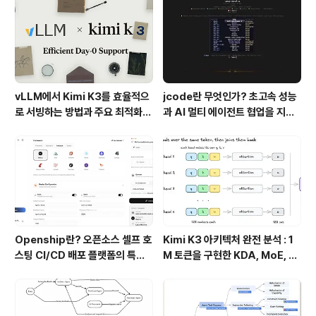
vLLM에서 Kimi K3를 효율적으
jcode란 무엇인가? 초고속 성능
로 서빙하는 방법과 주요 최적화
과 AI 멀티 에이전트 협업을 지원
기술
하는 차세대 AI 코딩 도구
Openship란? 오픈소스 셀프 호
Kimi K3 아키텍처 완전 분석 : 1
스팅 CI/CD 배포 플랫폼의 특징
M 토큰을 구현한 KDA, MoE, Fl
과 동작 방식
ashKDA 그리고 AgentENV의
핵심 기술