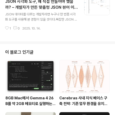
JSON 시각화 도구, 왜 직접 만들어야 했을
라, AI가 ‘스스로 계획하고 테스트하며 개선하는’ 완전한 개
발 워크플로우 자동화 시스템이다.2025년 10월 현재, Su
까? – 개발자가 만든 맞춤형 JSON 뷰어 이야
글 내용
perpowers는 Claude Code를 기반으로 가장 체계적
기
JSON 데이터를 다루는 개발자라면 누구나 한 번쯤 시각
인 ‘코딩 에이전트 시스템’으로 평가받고 있다.1. AI 코딩 에
화 도구를 사용해 본 경험이 있을 것이다.복잡한 JSON 구
이전트, 이제 진짜 개발자처럼 일한다지금까지 대부분의 A
조를 한눈에 파악하기 위해 다양한 도구들이 존재하지만,
I 코딩 도구는 “코드를 작성해주는 ..
1
0
2025. 10. 14.
막상 사용해 보면 아쉬움이 남는 경우가 많다.화면을 다른
사람에게 공유하기 어렵거나, YAML 형식을 지원하지 않
거나, 모바일 환경에서 불편하게 작동하는 문제 때문이다.
이 글에서는 기존 도구의 한계를 해결하기 위해 직접 만든
JSON 시각화 도구의 배경과 핵심 기능, 그리고 어떤 점에
이 블로그 인기글
서 사용자 중심으로 개선되었는지를 자세히 살펴본다.JS
ON 시각화 도구란 무엇인가JSON의 기본 개념JSON(J
avaScript Object Notation)은 데이터를 저장하거나
전송할 때 널리 사용되는 구조화된 데이터 형식이다.사람
이 읽고 쓰기 쉽고, 기..
8GB Mac에서 Gemma 4 26
Cerebras 사내 지식 베이스 구
B를 약 2GB 메모리로 실행하는 T
축 전략: 기존 업무 환경을 유지하
urboFieldfare
면서 AI 검색 시스템을 만든 방법