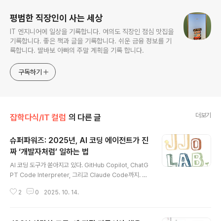
평범한 직장인이 사는 세상
IT 엔지니어에 일상을 기록합니다. 여의도 직장인 점심 맛집을
기록합니다. 좋은 책과 글을 기록합니다. 쉬운 금융 정보를 기
록합니다. 딸바보 아빠의 주말 계획을 기록 합니다.
구독하기
더보기
잡학다식/IT 컬럼
의 다른 글
슈퍼파워즈: 2025년, AI 코딩 에이전트가 진
짜 ‘개발자처럼’ 일하는 법
글 내용
AI 코딩 도구가 쏟아지고 있다. GitHub Copilot, ChatG
PT Code Interpreter, 그리고 Claude Code까지. 하
지만 대부분의 개발자는 비슷한 의문을 품는다.“이게 진짜
2
0
2025. 10. 14.
나보다 똑똑하게 일하는 걸까, 아니면 단순히 빠른 자동완
성일 뿐일까?”최근 공개된 Superpowers는 그 질문에
새로운 답을 제시하고 있다.이건 단순한 플러그인이 아니