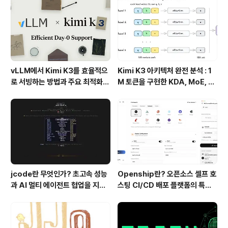
vLLM에서 Kimi K3를 효율적으
Kimi K3 아키텍처 완전 분석 : 1
로 서빙하는 방법과 주요 최적화
M 토큰을 구현한 KDA, MoE, Fl
기술
ashKDA 그리고 AgentENV의
핵심 기술
jcode란 무엇인가? 초고속 성능
Openship란? 오픈소스 셀프 호
과 AI 멀티 에이전트 협업을 지원
스팅 CI/CD 배포 플랫폼의 특징
하는 차세대 AI 코딩 도구
과 동작 방식