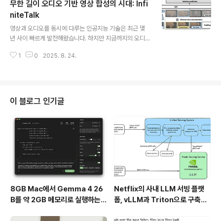
무한 길이 오디오 기반 영상 합성의 시대: Infi
지에서든 간단한 프롬프트 입력만으로 코파일럿에게 작업
을 맡기고, 실시간으로 진행 상황을 추적할 수 있습니다. 코
niteTalk
글 내용
드 작성, 계획 수립, 테스트, 풀 리퀘스트(PR) 생성까지 이
영상과 오디오를 동시에 다루는 인공지능 기술은 최근 몇
어지는 전체 개발 워크플로우를 자연스럽게 지원하는 것이
년 사이 빠르게 발전해왔습니다. 하지만 지금까지의 오디
특징입니다.에이전트 패널이란 무엇인가에이전트 패널은
오 기반 영상 합성 기술은 입술 싱크에만 집중하거나, 짧은
깃허브 플랫폼 전반에서 사용할 수 있는 AI 기반 협업 허브
1
0
2025. 8. 24.
길이의 영상에만 안정적으로 적용된다는 한계가 있었습니
로, 개발자가 코파일럿..
다. 긴 영상을 자연스럽게 더빙하거나, 얼굴뿐 아니라 머리
움직임과 표정, 몸의 자세까지 오디오에 맞춰 합성하는 것
은 어려운 과제였습니다.이 문제를 해결하기 위해 등장한
것이 바로 InfiniteTalk입니다. InfiniteTalk은 입력된 오
이 블로그 인기글
디오와 영상을 기반으로 무한 길이의 자연스러운 더빙 영
상을 생성할 수 있는 새로운 프레임워크입니다.InfiniteTal
k이란 무엇인가InfiniteTalk은 sparse-frame video d
ubbing을 기반으로 한 차세대 영상 합성 모델입니다..
8GB Mac에서 Gemma 4 26
Netflix의 사내 LLM 서빙 플랫
B를 약 2GB 메모리로 실행하는 T
폼, vLLM과 Triton으로 구축한
urboFieldfare
프로덕션 운영 구조