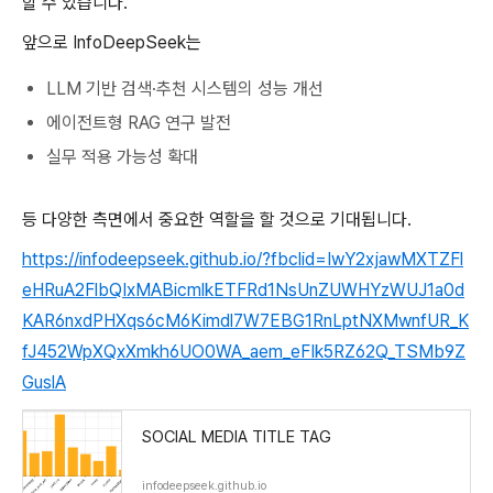
할 수 있습니다.
앞으로 InfoDeepSeek는
LLM 기반 검색·추천 시스템의 성능 개선
에이전트형 RAG 연구 발전
실무 적용 가능성 확대
등 다양한 측면에서 중요한 역할을 할 것으로 기대됩니다.
https://infodeepseek.github.io/?fbclid=IwY2xjawMXTZFl
eHRuA2FlbQIxMABicmlkETFRd1NsUnZUWHYzWUJ1a0d
KAR6nxdPHXqs6cM6Kimdl7W7EBG1RnLptNXMwnfUR_K
fJ452WpXQxXmkh6UO0WA_aem_eFIk5RZ62Q_TSMb9Z
GuslA
SOCIAL MEDIA TITLE TAG
infodeepseek.github.io