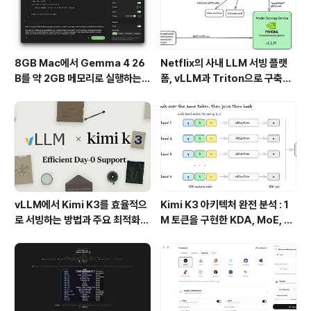
만 번의 ..
8GB Mac에서 Gemma 4 26
Netflix의 사내 LLM 서빙 플랫
B를 약 2GB 메모리로 실행하는 T
폼, vLLM과 Triton으로 구축한
urboFieldfare
프로덕션 운영 구조
vLLM에서 Kimi K3를 효율적으
Kimi K3 아키텍처 완전 분석 : 1
로 서빙하는 방법과 주요 최적화
M 토큰을 구현한 KDA, MoE, Fl
기술
ashKDA 그리고 AgentENV의
핵심 기술