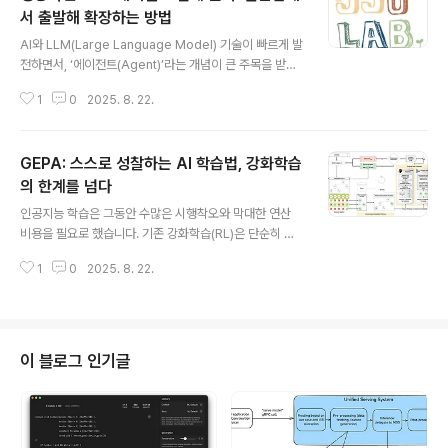
서 출발해 확장하는 방법
글 내용
AI와 LLM(Large Language Model) 기술이 빠르게 발
전하면서, ‘에이전트(Agent)’라는 개념이 큰 주목을 받고
있습니다. 그러나 실제 구현 단계에 들어가면 복잡한 프레
1
0
2025. 8. 22.
임워크와 다양한 패턴 때문에 방향을 잃기 쉽습니다. Anth
ropic이 정리한 성공적인 AI 에이전트 설계 원칙은 이러한
혼란을 줄이고 실질적인 가이드라인을 제공합니다.핵심은
GEPA: 스스로 성찰하는 AI 학습법, 강화학습
단순합니다. “단순함에서 출발하고, 필요할 때만 복잡성을
더하라.” 이 글에서는 Anthropic의 원칙을 바탕으로 LL
의 한계를 넘다
글 내용
M 워크플로우와 에이전트의 개념, 주요 설계 패턴, 그리고
인공지능 학습은 그동안 수많은 시행착오와 막대한 연산
실제 산업 적용 사례까지 정리해 보겠습니다.1. 성공적인 L
비용을 필요로 했습니다. 기존 강화학습(RL)은 단순히 점
LM 에이전트 설계의 기본 철학단순함을 최우선으로성공
수를 매기고, 성공·실패만 반복하는 방식이었죠. 하지만 최
적인 구현 사례들의 공통점은 복잡한 프레임워크나 특수한
1
0
2025. 8. 22.
근 UC버클리·스탠포드·데이터브릭스 공동 연구팀이 공개
라이..
한 **GEPA(Genetic-Pareto)**는 한 걸음 더 나아가
**‘자아성찰(reflection)’**이라는 개념을 도입했습니다.
GEPA는 모델이 스스로 추론 과정을 되돌아보고 문제를
분석하며 프롬프트를 개선할 수 있도록 설계된 새로운 LL
이 블로그 인기글
M 최적화 기법입니다. 이 글에서는 GEPA의 등장 배경, 핵
심 원리, 성능, 그리고 기업 환경에서의 의미를 정리해 보겠
습니다.GEPA가 등장한 배경기존 강화학습(RL)의 한계RL
은 단순 점수 기반으로 학습을 반복하기 때문에 수만~수십