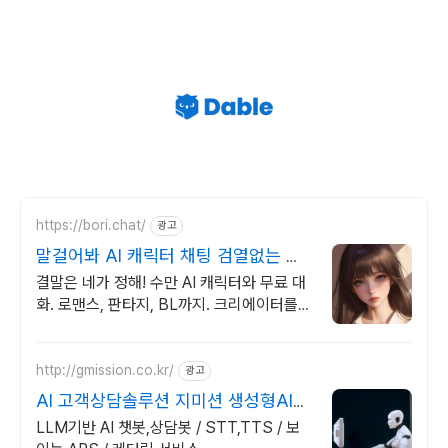
https://bori.chat/
광고
말걸어봐 AI 캐릭터 채팅 검열없는 자
유대화
결말은 네가 정해! 수만 AI 캐릭터와 무료 대
화. 로맨스, 판타지, BL까지. 크리에이터를
위한 통큰 리워드 지급!
http://gmission.co.kr/
광고
AI 고객상담솔루션 지미션 생성형AI
기반 솔루션 개발
LLM기반 AI 챗봇,상담봇 / STT,TTS / 보