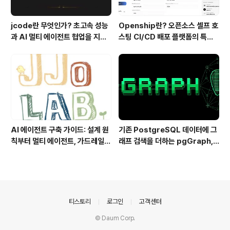
jcode란 무엇인가? 초고속 성능
Openship란? 오픈소스 셀프 호
과 AI 멀티 에이전트 협업을 지원
스팅 CI/CD 배포 플랫폼의 특징
하는 차세대 AI 코딩 도구
과 동작 방식
AI 에이전트 구축 가이드: 설계 원
기존 PostgreSQL 데이터에 그
칙부터 멀티 에이전트, 가드레일까
래프 검색을 더하는 pgGraph,
지 한 번에 이해하기
관계형 데이터의 그래프 탐색을 빠
르게 만드는 방법
의안내
티스토리
로그인
고객센터
© Daum Corp.