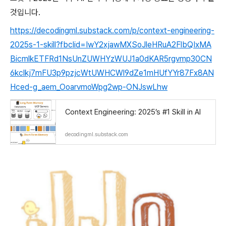
것입니다.
https://decodingml.substack.com/p/context-engineering-
2025s-1-skill?fbclid=IwY2xjawMXSoJleHRuA2FlbQIxMA
BicmlkETFRd1NsUnZUWHYzWUJ1a0dKAR5rgvmp30CN
6kclkj7mFU3p9pzjcWtUWHCWl9dZe1mHUfYYr87Fx8AN
Hced-g_aem_OoarvmoWpg2wp-ONJswLhw
Context Engineering: 2025’s #1 Skill in AI
decodingml.substack.com